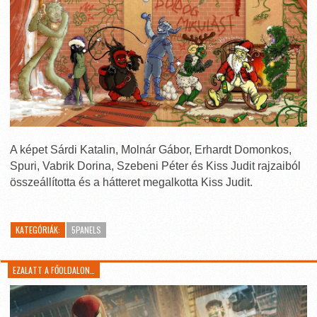
A képet Sárdi Katalin, Molnár Gábor, Erhardt Domonkos,
Spuri, Vabrik Dorina, Szebeni Péter és Kiss Judit rajzaiból
összeállította és a hátteret megalkotta Kiss Judit.
KATEGÓRIÁK:
5PANELS
EZALATT A FŐOLDALON…