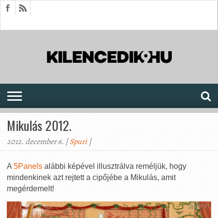
HÍREK
CIKKEK
MEGJELENÉSEK
AKTUÁLIS
SAJTÓARCHÍVUM
FÓRUM
SOROZATOK
Mikulás 2012.
2012. december 6. |
Spuri
|
A
5Panels
alábbi képével illusztrálva reméljük, hogy
mindenkinek azt rejtett a cipőjébe a Mikulás, amit
megérdemelt!