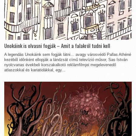
Unokáink is olvasni fogják – Amit a falakról tudni kell
A legendás Unokáink sem fogják látni… avagy városvédő Pallas Athéné
kezéből időnként ellopják a lándzsát című televízió műsor, Sas István
nyolcvanas évekbeli korszakalkotó reklámfilmjei megelevenedő
atlaszokkal és kariatidákkal, egy...