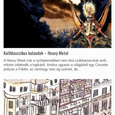
Kultklasszikus kalandok – Heavy Metal
A Heavy Metal már a nyitójelenetében nem árul zsákbamacskát arról,
miként vélekedik a logikáról. Amikor ugyanis a világűrből egy Corvette
pottyan a Földre, az nemhogy nem ég szénné, de...