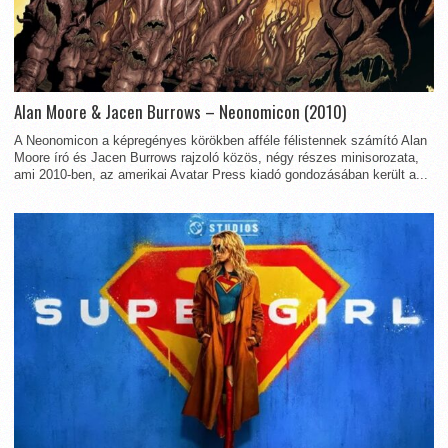
Alan Moore & Jacen Burrows – Neonomicon (2010)
A Neonomicon a képregényes körökben afféle félistennek számító Alan
Moore író és Jacen Burrows rajzoló közös, négy részes minisorozata,
ami 2010-ben, az amerikai Avatar Press kiadó gondozásában került a...