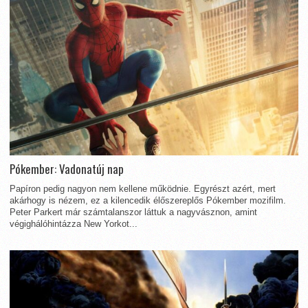
Pókember: Vadonatúj nap
Papíron pedig nagyon nem kellene működnie. Egyrészt azért, mert
akárhogy is nézem, ez a kilencedik élőszereplős Pókember mozifilm.
Peter Parkert már számtalanszor láttuk a nagyvásznon, amint
végighálóhintázza New Yorkot...