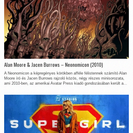
Alan Moore & Jacen Burrows – Neonomicon (2010)
A Neonomicon a képregényes körökben afféle félistennek számító Alan
Moore író és Jacen Burrows rajzoló közös, négy részes minisorozata,
ami 2010-ben, az amerikai Avatar Press kiadó gondozásában került a...