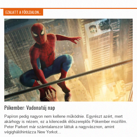
EZALATT A FŐOLDALON…
Pókember: Vadonatúj nap
Papíron pedig nagyon nem kellene működnie. Egyrészt azért, mert
akárhogy is nézem, ez a kilencedik élőszereplős Pókember mozifilm.
Peter Parkert már számtalanszor láttuk a nagyvásznon, amint
végighálóhintázza New Yorkot...