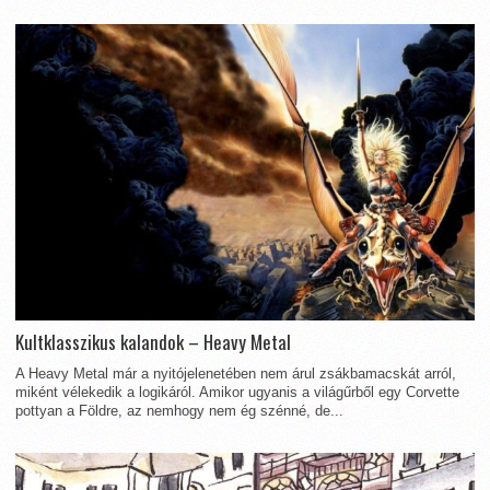
Kultklasszikus kalandok – Heavy Metal
A Heavy Metal már a nyitójelenetében nem árul zsákbamacskát arról,
miként vélekedik a logikáról. Amikor ugyanis a világűrből egy Corvette
pottyan a Földre, az nemhogy nem ég szénné, de...