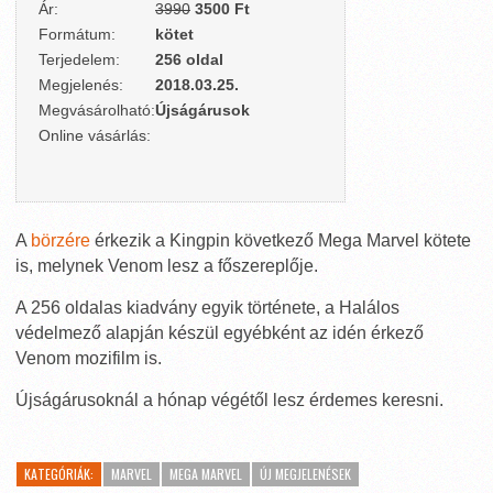
Ár:
3990
3500 Ft
Formátum:
kötet
Terjedelem:
256 oldal
Megjelenés:
2018.03.25.
Megvásárolható:
Újságárusok
Online vásárlás:
A
börzére
érkezik a Kingpin következő Mega Marvel kötete
is, melynek Venom lesz a főszereplője.
A 256 oldalas kiadvány egyik története, a Halálos
védelmező alapján készül egyébként az idén érkező
Venom mozifilm is.
Újságárusoknál a hónap végétől lesz érdemes keresni.
KATEGÓRIÁK:
MARVEL
MEGA MARVEL
ÚJ MEGJELENÉSEK