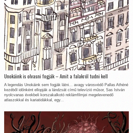
Unokáink is olvasni fogják – Amit a falakról tudni kell
A legendás Unokáink sem fogják látni… avagy városvédő Pallas Athéné
kezéből időnként ellopják a lándzsát című televízió műsor, Sas István
nyolcvanas évekbeli korszakalkotó reklámfilmjei megelevenedő
atlaszokkal és kariatidákkal, egy...