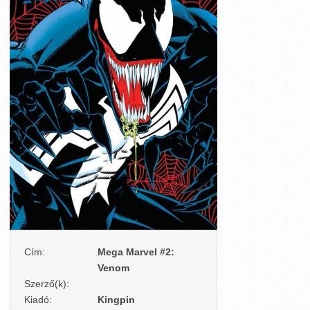
Cím:
Mega Marvel #2:
Venom
Szerző(k):
Kiadó:
Kingpin