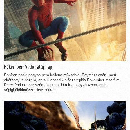
Pókember: Vadonatúj nap
Papíron pedig nagyon nem kellene működnie. Egyrészt azért, mert
akárhogy is nézem, ez a kilencedik élőszereplős Pókember mozifilm.
Peter Parkert már számtalanszor láttuk a nagyvásznon, amint
végighálóhintázza New Yorkot...