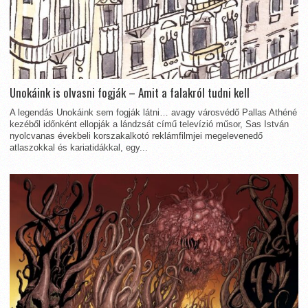
Unokáink is olvasni fogják – Amit a falakról tudni kell
A legendás Unokáink sem fogják látni… avagy városvédő Pallas Athéné
kezéből időnként ellopják a lándzsát című televízió műsor, Sas István
nyolcvanas évekbeli korszakalkotó reklámfilmjei megelevenedő
atlaszokkal és kariatidákkal, egy...