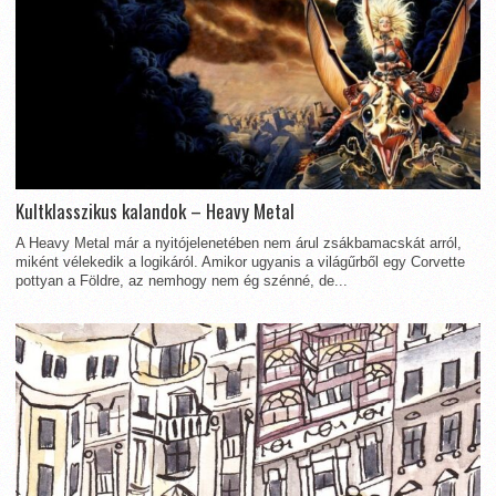
Kultklasszikus kalandok – Heavy Metal
A Heavy Metal már a nyitójelenetében nem árul zsákbamacskát arról,
miként vélekedik a logikáról. Amikor ugyanis a világűrből egy Corvette
pottyan a Földre, az nemhogy nem ég szénné, de...