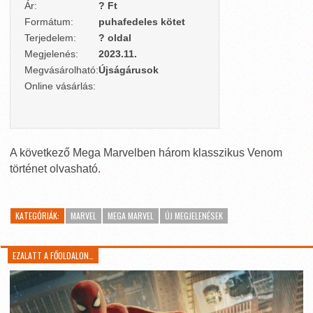
Ár:
? Ft
Formátum:
puhafedeles kötet
Terjedelem:
? oldal
Megjelenés:
2023.11.
Megvásárolható:
Újságárusok
Online vásárlás:
A következő Mega Marvelben három klasszikus Venom
történet olvasható.
KATEGÓRIÁK:
MARVEL
MEGA MARVEL
ÚJ MEGJELENÉSEK
EZALATT A FŐOLDALON…