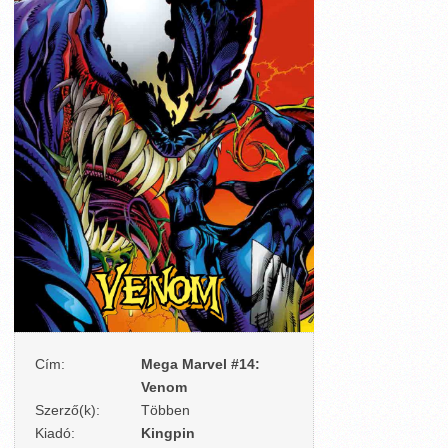
Cím:
Mega Marvel #14:
Venom
Szerző(k):
Többen
Kiadó:
Kingpin