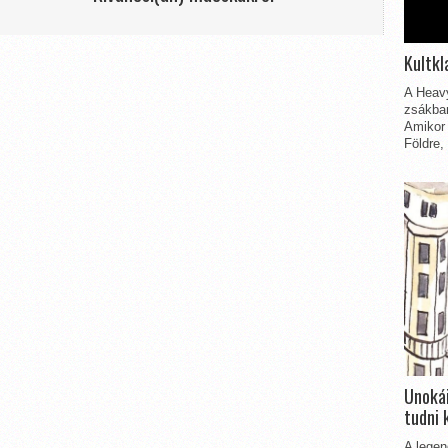
Kultkl
A Heavy
zsákbam
Amikor 
Földre,
Unokái
tudni 
A legen