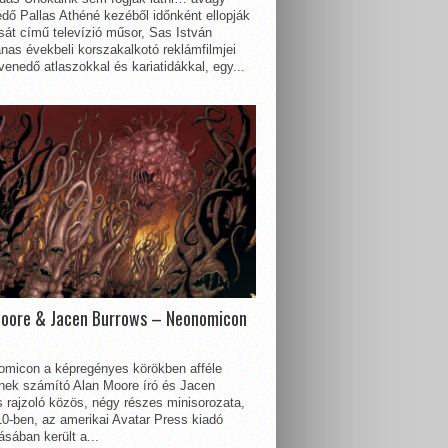
dő Pallas Athéné kezéből időnként ellopják
sát című televízió műsor, Sas István
nas évekbeli korszakalkotó reklámfilmjei
enedő atlaszokkal és kariatidákkal, egy...
Moore & Jacen Burrows – Neonomicon
omicon a képregényes körökben afféle
nnek számító Alan Moore író és Jacen
 rajzoló közös, négy részes minisorozata,
0-ben, az amerikai Avatar Press kiadó
sában került a...