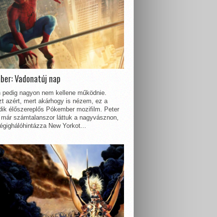
ber: Vadonatúj nap
 pedig nagyon nem kellene működnie.
t azért, mert akárhogy is nézem, ez a
dik élőszereplős Pókember mozifilm. Peter
 már számtalanszor láttuk a nagyvásznon,
égighálóhintázza New Yorkot...