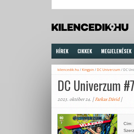
HÍREK
CIKKEK
MEGJELENÉSEK
kilencedik.hu
/
Kingpin
/
DC Univerzum
/
DC Uni
DC Univerzum #7:
2023. október 24. |
Farkas Dávid
|
Cím:
Szerz