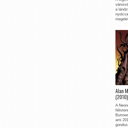
városvé
a lándz
nyolcva
megelev
Alan 
(2010)
A Neon
féliste
Burrows
ami 201
gondozá