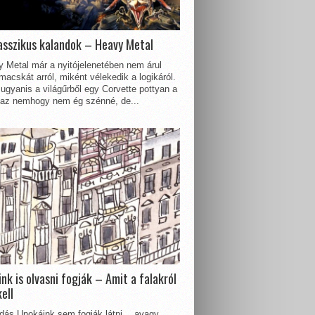
asszikus kalandok – Heavy Metal
 Metal már a nyitójelenetében nem árul
acskát arról, miként vélekedik a logikáról.
ugyanis a világűrből egy Corvette pottyan a
 az nemhogy nem ég szénné, de...
nk is olvasni fogják – Amit a falakról
kell
dás Unokáink sem fogják látni… avagy