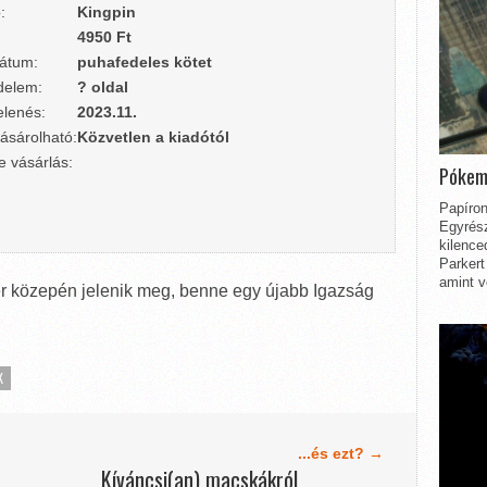
:
Kingpin
4950 Ft
átum:
puhafedeles kötet
delem:
? oldal
lenés:
2023.11.
ásárolható:
Közvetlen a kiadótól
e vásárlás:
Pókem
Papíron
Egyrész
kilence
Parkert
amint v
 közepén jelenik meg, benne egy újabb Igazság
K
...és ezt? →
Kíváncsi(an) macskákról