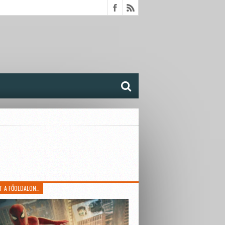
T A FŐOLDALON…