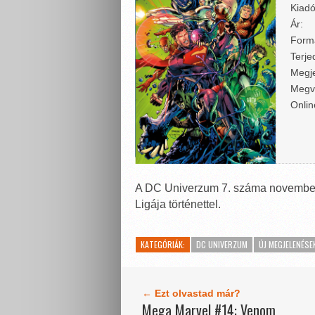
Kiadó
Ár:
Form
Terje
Megje
Megv
Onlin
A DC Univerzum 7. száma november
Ligája történettel.
KATEGÓRIÁK:
DC UNIVERZUM
ÚJ MEGJELENÉSE
← Ezt olvastad már?
Mega Marvel #14: Venom