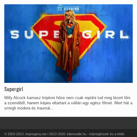
Supergirl
Milly Alcock kamasz kriptoni hőse nem csak repülni tud meg lézert lőni
a szeméből, hanem képes eltartani a vállán egy egész filmet. Mert hát a
smirgli modora és traumái...
© 2003-2013. kepregeny.net / 2013-2026. kilencedik.hu - képregények és a többi