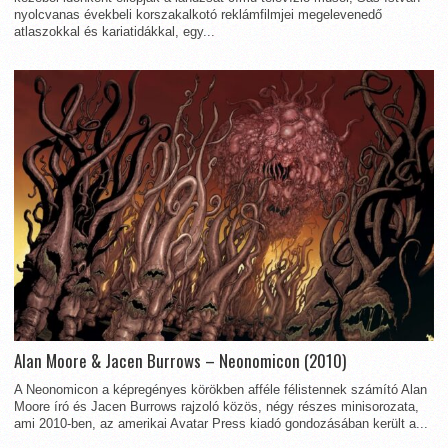
nyolcvanas évekbeli korszakalkotó reklámfilmjei megelevenedő
atlaszokkal és kariatidákkal, egy...
Alan Moore & Jacen Burrows – Neonomicon (2010)
A Neonomicon a képregényes körökben afféle félistennek számító Alan
Moore író és Jacen Burrows rajzoló közös, négy részes minisorozata,
ami 2010-ben, az amerikai Avatar Press kiadó gondozásában került a...