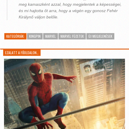
meg kamaszként azzal, hogy megjelentek a képességei,
és mi hajtotta őt arra, hogy a végén egy gonosz Fehér
Királynő váljon belőle.
KATEGÓRIÁK:
KINGPIN
MARVEL
MARVEL FÜZETEK
ÚJ MEGJELENÉSEK
EZALATT A FŐOLDALON…