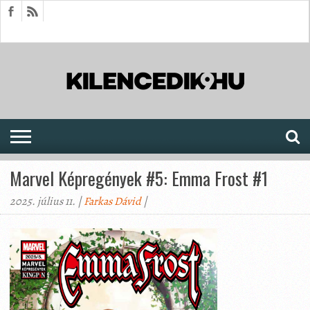
HÍREK
CIKKEK
MEGJELENÉSEK
AKTUÁLIS
SAJTÓARCHÍVUM
FÓRUM
SOROZATOK
Marvel Képregények #5: Emma Frost #1
2025. július 11. |
Farkas Dávid
|