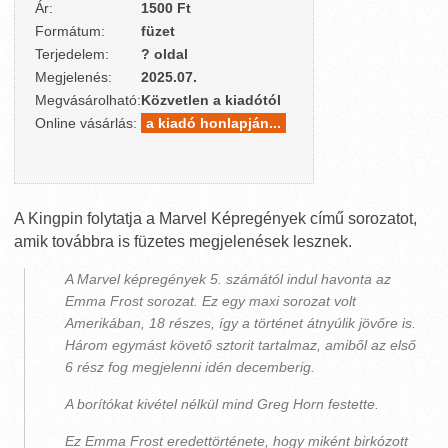
Ár:
1500 Ft
Formátum:
füzet
Terjedelem:
? oldal
Megjelenés:
2025.07.
Megvásárolható:
Közvetlen a kiadótól
Online vásárlás:
a kiadó honlapján...
A Kingpin folytatja a Marvel Képregények című sorozatot,
amik továbbra is füzetes megjelenések lesznek.
A Marvel képregények 5. számától indul havonta az
Emma Frost sorozat. Ez egy maxi sorozat volt
Amerikában, 18 részes, így a történet átnyúlik jövőre is.
Három egymást követő sztorit tartalmaz, amiből az első
6 rész fog megjelenni idén decemberig.
A borítókat kivétel nélkül mind Greg Horn festette.
Ez Emma Frost eredettörténete, hogy miként birkózott