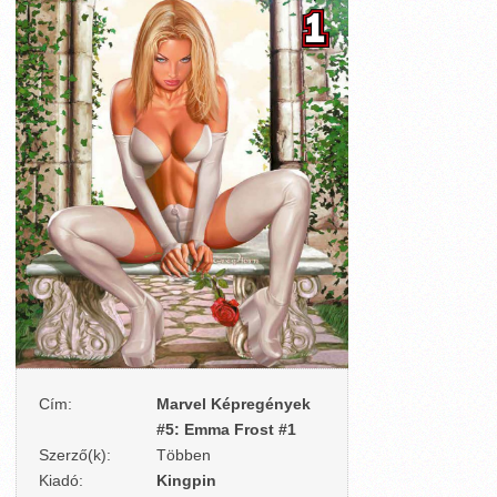
Cím:
Marvel Képregények
#5: Emma Frost #1
Szerző(k):
Többen
Kiadó:
Kingpin