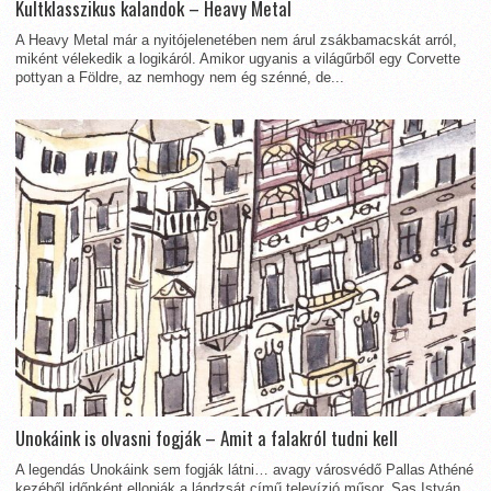
Kultklasszikus kalandok – Heavy Metal
A Heavy Metal már a nyitójelenetében nem árul zsákbamacskát arról,
miként vélekedik a logikáról. Amikor ugyanis a világűrből egy Corvette
pottyan a Földre, az nemhogy nem ég szénné, de...
Unokáink is olvasni fogják – Amit a falakról tudni kell
A legendás Unokáink sem fogják látni… avagy városvédő Pallas Athéné
kezéből időnként ellopják a lándzsát című televízió műsor, Sas István