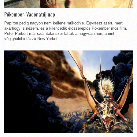
Pókember: Vadonatúj nap
Papíron pedig nagyon nem kellene működnie. Egyrészt azért, mert
akárhogy is nézem, ez a kilencedik élőszereplős Pókember mozifilm.
Peter Parkert már számtalanszor láttuk a nagyvásznon, amint
végighálóhintázza New Yorkot...