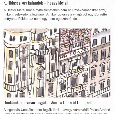
Kultklasszikus kalandok – Heavy Metal
A Heavy Metal már a nyitójelenetében nem árul zsákbamacskát arról,
miként vélekedik a logikáról. Amikor ugyanis a világűrből egy Corvette
pottyan a Földre, az nemhogy nem ég szénné, de...
Unokáink is olvasni fogják – Amit a falakról tudni kell
A legendás Unokáink sem fogják látni… avagy városvédő Pallas Athéné