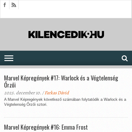
HÍREK
CIKKEK
MEGJELENÉSEK
AKTUÁLIS
SAJTÓARCHÍVUM
FÓRUM
SOROZATOK
Marvel Képregények #17: Warlock és a Végtelenség
Őrzői
2025. december 10. /
Farkas Dávid
A Marvel Képregények következő számában folytatódik a Warlock és a
Végtelenség Őrzői sztori.
Marvel Képregények #16: Emma Frost