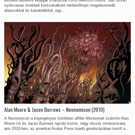
kezéből időnként ellopják a lándzsát című televízió műsor, Sas István
nyolcvanas évekbeli korszakalkotó reklámfilmjei megelevenedő
atlaszokkal és kariatidákkal, egy...
Alan Moore & Jacen Burrows – Neonomicon (2010)
A Neonomicon a képregényes körökben afféle félistennek számító Alan
Moore író és Jacen Burrows rajzoló közös, négy részes minisorozata,
ami 2010-ben, az amerikai Avatar Press kiadó gondozásában került a...