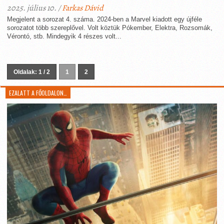
2025. július 10. /
Farkas Dávid
Megjelent a sorozat 4. száma. 2024-ben a Marvel kiadott egy újféle
sorozatot több szereplővel. Volt köztük Pókember, Elektra, Rozsomák,
Vérontó, stb. Mindegyik 4 részes volt...
Oldalak: 1 / 2
1
2
EZALATT A FŐOLDALON…