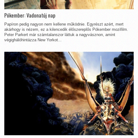
Pókember: Vadonatúj nap
Papíron pedig nagyon nem kellene működnie. Egyrészt azért, mert
akárhogy is nézem, ez a kilencedik élőszereplős Pókember mozifilm.
Peter Parkert már számtalanszor láttuk a nagyvásznon, amint
végighálóhintázza New Yorkot...