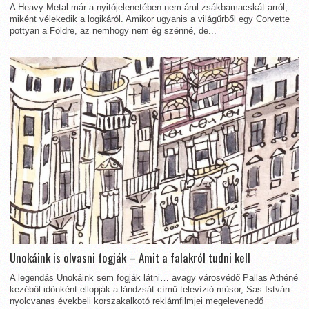
A Heavy Metal már a nyitójelenetében nem árul zsákbamacskát arról,
miként vélekedik a logikáról. Amikor ugyanis a világűrből egy Corvette
pottyan a Földre, az nemhogy nem ég szénné, de...
Unokáink is olvasni fogják – Amit a falakról tudni kell
A legendás Unokáink sem fogják látni… avagy városvédő Pallas Athéné
kezéből időnként ellopják a lándzsát című televízió műsor, Sas István
nyolcvanas évekbeli korszakalkotó reklámfilmjei megelevenedő