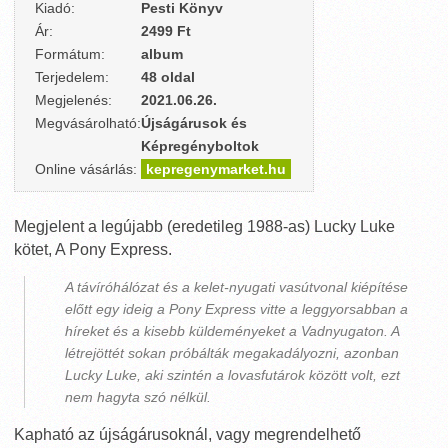
Kiadó:
Pesti Könyv
Ár:
2499 Ft
Formátum:
album
Terjedelem:
48 oldal
Megjelenés:
2021.06.26.
Megvásárolható:
Újságárusok és
Képregényboltok
Online vásárlás:
kepregenymarket.hu
Megjelent a legújabb (eredetileg 1988-as) Lucky Luke
kötet, A Pony Express.
A távíróhálózat és a kelet-nyugati vasútvonal kiépítése
előtt egy ideig a Pony Express vitte a leggyorsabban a
híreket és a kisebb küldeményeket a Vadnyugaton. A
létrejöttét sokan próbálták megakadályozni, azonban
Lucky Luke, aki szintén a lovasfutárok között volt, ezt
nem hagyta szó nélkül.
Kapható az újságárusoknál, vagy megrendelhető