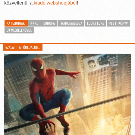
közvetlenül a
kiadó webshopjából
!
KATEGÓRIÁK:
44KB
EURÓPA
FRANCIA/BELGA
LUCKY LUKE
PESTI KÖNYV
ÚJ MEGJELENÉSEK
EZALATT A FŐOLDALON…