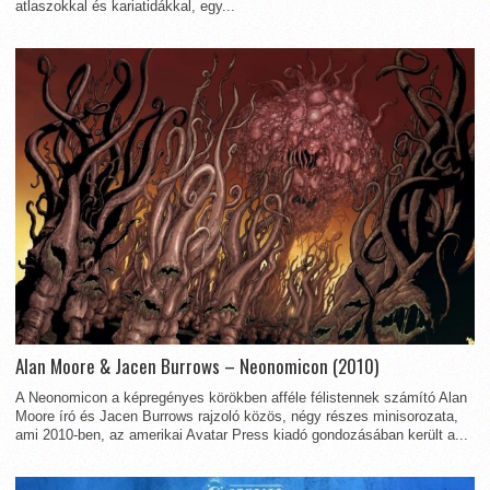
atlaszokkal és kariatidákkal, egy...
Alan Moore & Jacen Burrows – Neonomicon (2010)
A Neonomicon a képregényes körökben afféle félistennek számító Alan
Moore író és Jacen Burrows rajzoló közös, négy részes minisorozata,
ami 2010-ben, az amerikai Avatar Press kiadó gondozásában került a...