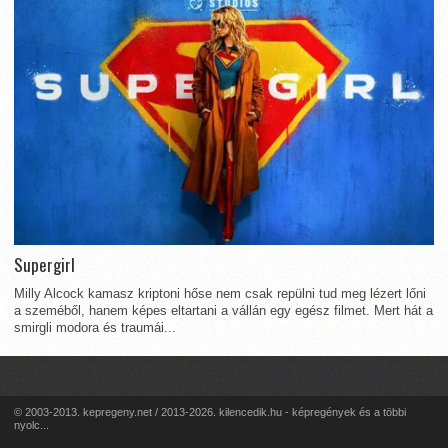
Supergirl
Milly Alcock kamasz kriptoni hőse nem csak repülni tud meg lézert lőni
a szeméből, hanem képes eltartani a vállán egy egész filmet. Mert hát a
smirgli modora és traumái...
© 2003-2013. kepregeny.net / 2013-2026. kilencedik.hu - képregények és a többi
nyolc...