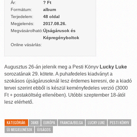
Ár:
? Ft
Formátum:
album
Terjedelem:
48 oldal
Megjelenés:
2017.08.26.
Megvásárolható:
Újságárusok és
Képregényboltok
Online vásárlás:
Augusztus 26-án jelenik meg a Pesti Könyv
Lucky Luke
sorozatának 29. kötete. A puhafedeles kiadványt a
szokásos újságárusoknál lesz érdemes keresni, de a kiadó
tervei szerint ebből is készül keményfedeles verzió (3000
Ft + postaköltség ellenében). Utóbbi szeptember 18-ától
lesz elérhető.
KATEGÓRIÁK:
36KB
EURÓPA
FRANCIA/BELGA
LUCKY LUKE
PESTI KÖNYV
ÚJ MEGJELENÉSEK
ÚJSÁGOS