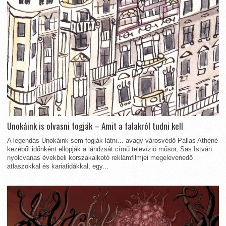
Unokáink is olvasni fogják – Amit a falakról tudni kell
A legendás Unokáink sem fogják látni… avagy városvédő Pallas Athéné
kezéből időnként ellopják a lándzsát című televízió műsor, Sas István
nyolcvanas évekbeli korszakalkotó reklámfilmjei megelevenedő
atlaszokkal és kariatidákkal, egy...