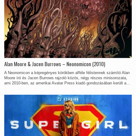
Alan Moore & Jacen Burrows – Neonomicon (2010)
A Neonomicon a képregényes körökben afféle félistennek számító Alan
Moore író és Jacen Burrows rajzoló közös, négy részes minisorozata,
ami 2010-ben, az amerikai Avatar Press kiadó gondozásában került a...