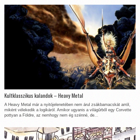
Kultklasszikus kalandok – Heavy Metal
A Heavy Metal már a nyitójelenetében nem árul zsákbamacskát arról,
miként vélekedik a logikáról. Amikor ugyanis a világűrből egy Corvette
pottyan a Földre, az nemhogy nem ég szénné, de...