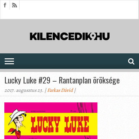
HÍREK
CIKKEK
MEGJELENÉSEK
AKTUÁLIS
SAJTÓARCHÍVUM
FÓRUM
SOROZATOK
Lucky Luke #29 – Rantanplan öröksége
2017. augusztus 23. |
Farkas Dávid
|