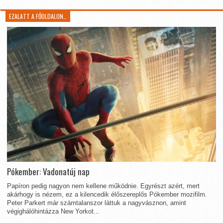
EZALATT A FŐOLDALON…
Pókember: Vadonatúj nap
Papíron pedig nagyon nem kellene működnie. Egyrészt azért, mert
akárhogy is nézem, ez a kilencedik élőszereplős Pókember mozifilm.
Peter Parkert már számtalanszor láttuk a nagyvásznon, amint
végighálóhintázza New Yorkot...