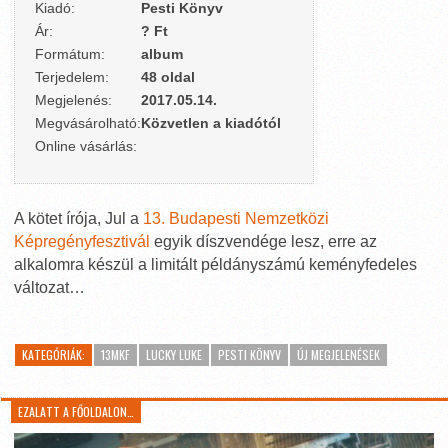
Kiadó:
Pesti Könyv
Ár:
? Ft
Formátum:
album
Terjedelem:
48 oldal
Megjelenés:
2017.05.14.
Megvásárolható:
Közvetlen a kiadótól
Online vásárlás:
A kötet írója, Jul a
13. Budapesti Nemzetközi
Képregényfesztivál
egyik díszvendége lesz, erre az
alkalomra készül a limitált példányszámú keményfedeles
változat…
KATEGÓRIÁK:
13MKF
LUCKY LUKE
PESTI KÖNYV
ÚJ MEGJELENÉSEK
EZALATT A FŐOLDALON…