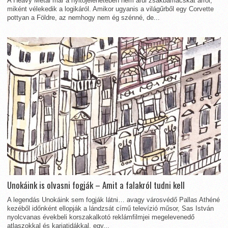
A Heavy Metal már a nyitójelenetében nem árul zsákbamacskát arról,
miként vélekedik a logikáról. Amikor ugyanis a világűrből egy Corvette
pottyan a Földre, az nemhogy nem ég szénné, de...
Unokáink is olvasni fogják – Amit a falakról tudni kell
A legendás Unokáink sem fogják látni… avagy városvédő Pallas Athéné
kezéből időnként ellopják a lándzsát című televízió műsor, Sas István
nyolcvanas évekbeli korszakalkotó reklámfilmjei megelevenedő
atlaszokkal és kariatidákkal, egy...