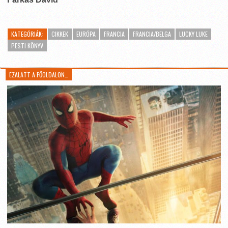
KATEGÓRIÁK:
CIKKEK
EURÓPA
FRANCIA
FRANCIA/BELGA
LUCKY LUKE
PESTI KÖNYV
EZALATT A FŐOLDALON…