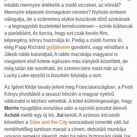
inkább mennyire értékelik a zsidó vicceket, az iróniát?
Mennyire képesek önmagukon nevetni? Nyilván embere
válogatja, de a számomra olykor kuszának tűnő szokásaik
– a legnagyobb tisztelettel természetesen – szinte kiáltanak
a paródiáért, és furcsa, hogy ezt csak kevés film,
képregény, könyv használja ki. Pedig a zsidó humor él,
elég Papp Richárd
gyűjtéseire
gondolni, vagy elindítani a
Jákob rabbi kalandjait, A rabbi macskája magyarul is
megjelent első kötete egészen más irányból közelített, de
még talán ide sorolható, és szerencsére most már az új
Lucky Luke epizód is büszkén folytatja a sort.
Az ígéret földje tavaly jelent meg Franciaországban, a Pesti
Könyv jóvoltából a tavaszi börzén a magyar nyelvű
változatot is kézhez vehettük. A kötet különlegessége, hogy
Morris
nyugdíjba vonulása után a rajzolói posztot átvevő
Achdé
mellé egy új író,
Jul
került. A számos írócserét
követően a
Silex and the City
sorozatával ismertté vált Jul
remélhetőleg tartósan marad a címen, debütáló munkája
ugyanis remekül sikerült, még ha némi biztonsági játék íze