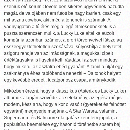
szemük elé kerülni: leveleiben sikeres ügyvédnek hazudta
magát, de valójában nem futott be nagy karriert, csak egy
mihaszna cowboy, akit még a tehenek is szánnak. A
vadnyugaton a túlélés még a legélelmesebbeknek is a
puszta szerencsén múlik, a Lucky Luke által kalauzolt
kompánia azonban számos, a préri törvényeivel látszólag
összeegyeztethetetlen szokásával súlyosbítja a helyzetet:
szigorú rendje van az imádságnak, a magukkal cipelt
értéktárgyakra is figyelni kell, ráadásul az sem mindegy,
hogy mi kerül az asztalra ebéd gyanánt. A família útját egy
zsákmányra éhes rablóbanda nehezíti – Daltonok helyett
egy kevésbé eredeti, tucatgonosz csapat ármánykodik.
Miközben érezni, hogy a klasszikus (Asterix és Lucky Luke)
albumok alapján szövődik a cselekmény, az egész mégis
modern, kész arra, hogy a kor olvasóit (gyereket és felnőttet
egyaránt) megnyerje magának. A Star Warsra, valamint
Supermanre és Batmanre utalgatás szerintem jópofa, a
popkultúra beemelése egy hasonló történetbe sosem baj,