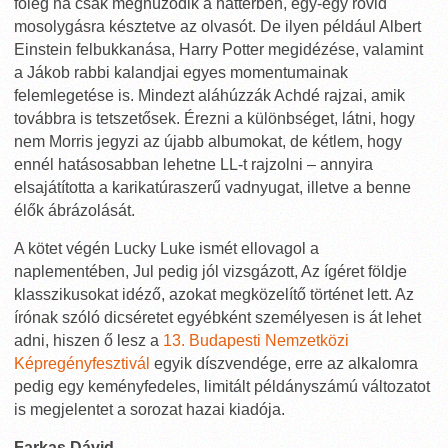
főleg ha csak meghúzódik a háttérben, egy-egy rövid
mosolygásra késztetve az olvasót. De ilyen például Albert
Einstein felbukkanása, Harry Potter megidézése, valamint
a Jákob rabbi kalandjai egyes momentumainak
felemlegetése is. Mindezt aláhúzzák Achdé rajzai, amik
továbbra is tetszetősek. Érezni a különbséget, látni, hogy
nem Morris jegyzi az újabb albumokat, de kétlem, hogy
ennél hatásosabban lehetne LL-t rajzolni – annyira
elsajátította a karikatúraszerű vadnyugat, illetve a benne
élők ábrázolását.
A kötet végén Lucky Luke ismét ellovagol a
naplementében, Jul pedig jól vizsgázott, Az ígéret földje
klasszikusokat idéző, azokat megközelítő történet lett. Az
írónak szóló dicséretet egyébként személyesen is át lehet
adni, hiszen ő lesz a
13. Budapesti Nemzetközi
Képregényfesztivál
egyik díszvendége, erre az alkalomra
pedig egy keményfedeles, limitált példányszámú változatot
is megjelentet a sorozat hazai kiadója.
Farkas Dávid