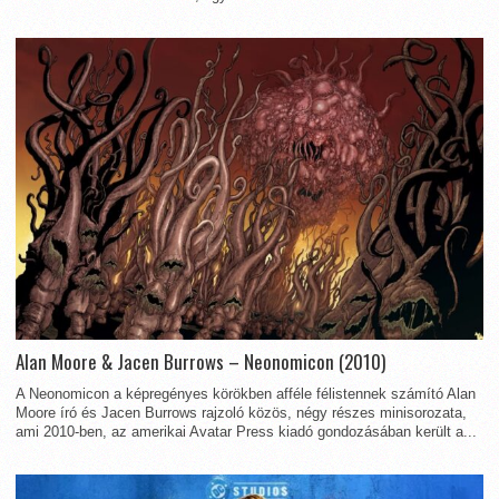
Alan Moore & Jacen Burrows – Neonomicon (2010)
A Neonomicon a képregényes körökben afféle félistennek számító Alan
Moore író és Jacen Burrows rajzoló közös, négy részes minisorozata,
ami 2010-ben, az amerikai Avatar Press kiadó gondozásában került a...