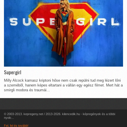
Supergirl
Milly Alcock kamasz kriptoni hőse nem csak repülni tud meg lézert lőni
a szeméből, hanem képes eltartani a vállán egy egész filmet. Mert hát a
smirgli modora és traumái...
© 2003-2013. kepregeny.net / 2013-2026. kilencedik.hu - képregények és a többi
nyolc...
Fel, fel és tovább!