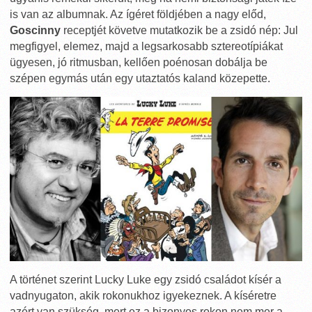
is van az albumnak. Az ígéret földjében a nagy előd,
Goscinny
receptjét követve mutatkozik be a zsidó nép: Jul
megfigyel, elemez, majd a legsarkosabb sztereotípiákat
ügyesen, jó ritmusban, kellően poénosan dobálja be
szépen egymás után egy utaztatós kaland közepette.
A történet szerint Lucky Luke egy zsidó családot kísér a
vadnyugaton, akik rokonukhoz igyekeznek. A kíséretre
azért van szükség, mert ez a bizonyos rokon nem mer a