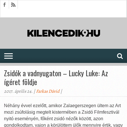
HÍREK
CIKKEK
MEGJELENÉSEK
AKTUÁLIS
SAJTÓARCHÍVUM
FÓRUM
SOROZATOK
Zsidók a vadnyugaton – Lucky Luke: Az
ígéret földje
2017. április 24. |
Farkas Dávid
|
Néhány évvel ezelőtt, amikor Zalaegerszegen ültem az Art
mozi zsúfolásig megtelt kistermében a Zsidó Filmfesztivál
nyitó eseményén, főként zsidó nézők között, azon
gondolkodtam, vajon a körülöttem ülők mennyire értik, vagy