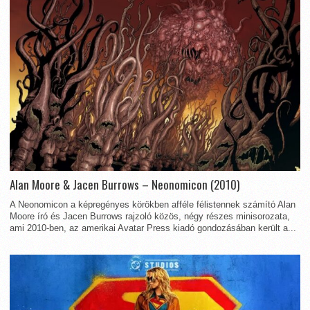
Alan Moore & Jacen Burrows – Neonomicon (2010)
A Neonomicon a képregényes körökben afféle félistennek számító Alan
Moore író és Jacen Burrows rajzoló közös, négy részes minisorozata,
ami 2010-ben, az amerikai Avatar Press kiadó gondozásában került a...