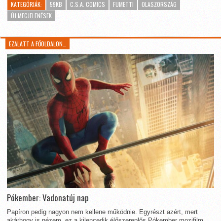
KATEGÓRIÁK:
59KB
C.S.A. COMICS
FUMETTI
OLASZORSZÁG
ÚJ MEGJELENÉSEK
EZALATT A FŐOLDALON…
Pókember: Vadonatúj nap
Papíron pedig nagyon nem kellene működnie. Egyrészt azért, mert
akárhogy is nézem, ez a kilencedik élőszereplős Pókember mozifilm.