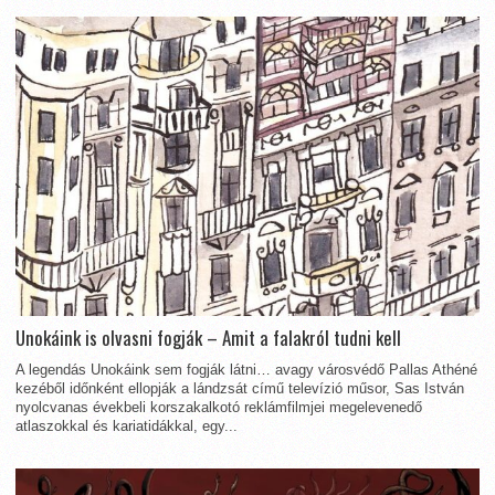
Unokáink is olvasni fogják – Amit a falakról tudni kell
A legendás Unokáink sem fogják látni… avagy városvédő Pallas Athéné
kezéből időnként ellopják a lándzsát című televízió műsor, Sas István
nyolcvanas évekbeli korszakalkotó reklámfilmjei megelevenedő
atlaszokkal és kariatidákkal, egy...