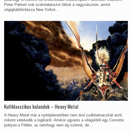
Peter Parkert már számtalanszor láttuk a nagyvásznon, amint
végighálóhintázza New Yorkot...
Kultklasszikus kalandok – Heavy Metal
A Heavy Metal már a nyitójelenetében nem árul zsákbamacskát arról,
miként vélekedik a logikáról. Amikor ugyanis a világűrből egy Corvette
pottyan a Földre, az nemhogy nem ég szénné, de...