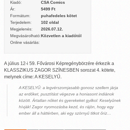
Kiadó:
CSA Comics
Ár:
5499 Ft
Formátum:
puhafedeles kötet
Terjedelem:
102 oldal
Megjelenés:
2026.07.12.
Megvásárolható:
Közvetlen a kiadótól
Online vásárlás:
A július 12-i 59. Fővárosi Képregénybörzére érkezik a
KLASSZIKUS ZAGOR SZÍNESBEN sorozat 4. kötete,
melynek címe: A KESELYŰ.
A KESELYŰ: a legvérszomjasabb gonosz szellem járja
az erdőket, pusztítást végezve a honiasont indiánok
között. Ártatlan nőket és gyerekeket gyilkol: Keselyűnek
hívják! Zagor nyomozásba kezd, és rájön, hogy egy
ember áll a háttérben, aki egy szörnyű titkot őriz…