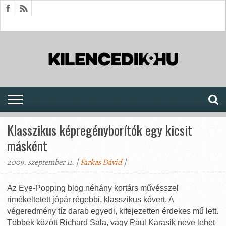
HÍREK
CIKKEK
MEGJELENÉSEK
AKTUÁLIS
SAJTÓARCHÍVUM
FÓRUM
SOROZATOK
Klasszikus képregényborítók egy kicsit
másként
2009. szeptember 11. |
Farkas Dávid
|
Az Eye-Popping blog néhány kortárs művésszel
rimékeltetett jópár régebbi, klasszikus kóvert. A
végeredmény tíz darab egyedi, kifejezetten érdekes mű lett.
Többek között Richard Sala, vagy Paul Karasik neve lehet