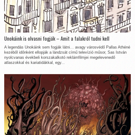
Unokáink is olvasni fogják – Amit a falakról tudni kell
A legendás Unokáink sem fogják látni… avagy városvédő Pallas Athéné
kezéből időnként ellopják a lándzsát című televízió műsor, Sas István
nyolcvanas évekbeli korszakalkotó reklámfilmjei megelevenedő
atlaszokkal és kariatidákkal, egy...