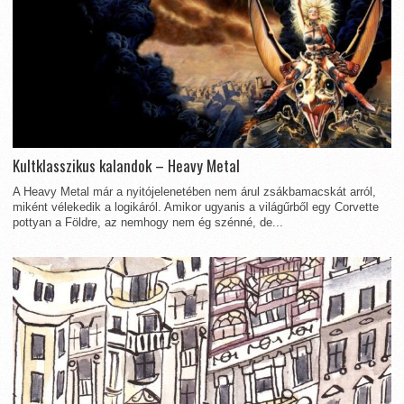
Kultklasszikus kalandok – Heavy Metal
A Heavy Metal már a nyitójelenetében nem árul zsákbamacskát arról,
miként vélekedik a logikáról. Amikor ugyanis a világűrből egy Corvette
pottyan a Földre, az nemhogy nem ég szénné, de...