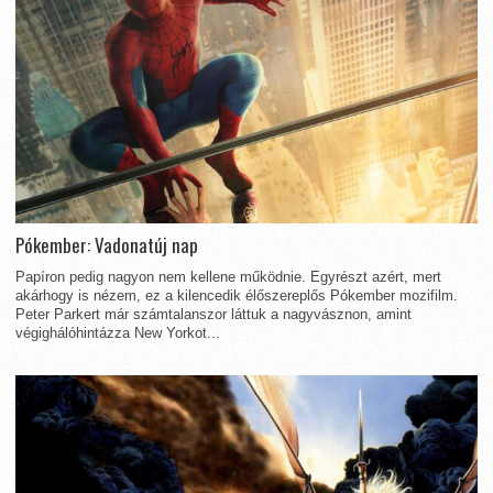
Pókember: Vadonatúj nap
Papíron pedig nagyon nem kellene működnie. Egyrészt azért, mert
akárhogy is nézem, ez a kilencedik élőszereplős Pókember mozifilm.
Peter Parkert már számtalanszor láttuk a nagyvásznon, amint
végighálóhintázza New Yorkot...