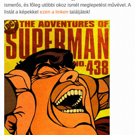
ismerős, és főleg utóbbi okoz ismét meglepetést művével. A
listát a képekkel
ezen a linken
találjátok!