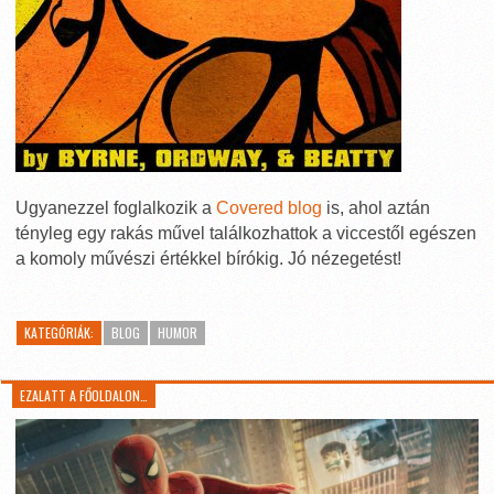
Ugyanezzel foglalkozik a
Covered blog
is, ahol aztán
tényleg egy rakás művel találkozhattok a viccestől egészen
a komoly művészi értékkel bírókig. Jó nézegetést!
KATEGÓRIÁK:
BLOG
HUMOR
EZALATT A FŐOLDALON…