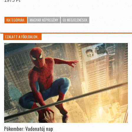
1975 Ft
KATEGÓRIÁK:
MAGYAR KÉPREGÉNY
ÚJ MEGJELENÉSEK
EZALATT A FŐOLDALON…
Pókember: Vadonatúj nap