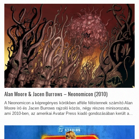
Alan Moore & Jacen Burrows – Neonomicon (2010)
A Neonomicon a képregényes körökben afféle félistennek számító Alan
Moore író és Jacen Burrows rajzoló közös, négy részes minisorozata,
ami 2010-ben, az amerikai Avatar Press kiadó gondozásában került a...