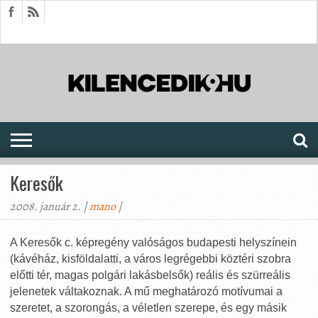
HÍREK
CIKKEK
MEGJELENÉSEK
AKTUÁLIS
SAJTÓARCHÍVUM
FÓRUM
SOROZATOK
Keresők
2008. január 2. |
mano
|
A Keresők c. képregény valóságos budapesti helyszínein
(kávéház, kisföldalatti, a város legrégebbi köztéri szobra
előtti tér, magas polgári lakásbelsők) reális és szürreális
jelenetek váltakoznak. A mű meghatározó motívumai a
szeretet, a szorongás, a véletlen szerepe, és egy másik