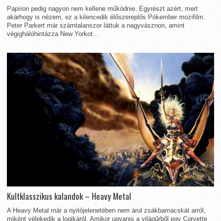
Papíron pedig nagyon nem kellene működnie. Egyrészt azért, mert
akárhogy is nézem, ez a kilencedik élőszereplős Pókember mozifilm.
Peter Parkert már számtalanszor láttuk a nagyvásznon, amint
végighálóhintázza New Yorkot...
Kultklasszikus kalandok – Heavy Metal
A Heavy Metal már a nyitójelenetében nem árul zsákbamacskát arról,
miként vélekedik a logikáról. Amikor ugyanis a világűrből egy Corvette