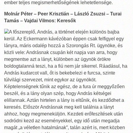
ember teljes megismerhetőségének lehetetlensége.
Molnár Péter – Peer Krisztián – László Zsuzsi – Turai
Tamás – Vajdai Vilmos: Keresők
A főszereplő, András, a történet elején különös bajba
kerül. Az Eckermann kávézóban éppen csak felfigyel egy
lányra, máris odalép hozzá a Szorongás Rt. ügynöke, és
közli vele: Andrásnak csupán két napja van arra, hogy
megmentse azt a lányt, különben az ügynök örökre
boldogtalanná teszi, ha a fiú nem jár sikerrel. Ráadásul, ha
András kudarcot vall, őt is bekebelezi e furcsa, szinte
túlvilági szervezet, mint egykor az ügynököt.
Képtelenségnek tűnik az egész, de a fura úr meggyőzően
beszél, és a lány olyan szép, hogy András kétségei
elillannak. Aztán hirtelen a lány is eltűnik, és kezdődhet a
keresés. Először Andrásnak meg kell találnia a lányt
ahhoz, hogy megmeneküljön. Kezdeti erőfeszítések után
sodródni kezd az eseményekkel, egy idő után megadja
magát „a véletlen hatalmának”, talán azért is, mert közben