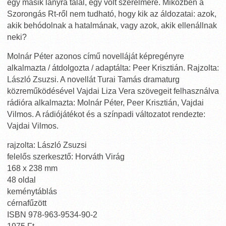
egy másik lányra talál, egy volt szerelmére. Miközben a
Szorongás Rt-ről nem tudható, hogy kik az áldozatai: azok,
akik behódolnak a hatalmának, vagy azok, akik ellenállnak
neki?
Molnár Péter azonos című novelláját képregényre
alkalmazta / átdolgozta / adaptálta: Peer Krisztián. Rajzolta:
László Zsuzsi. A novellát Turai Tamás dramaturg
közreműködésével Vajdai Liza Vera szövegeit felhasználva
rádióra alkalmazta: Molnár Péter, Peer Krisztián, Vajdai
Vilmos. A rádiójátékot és a színpadi változatot rendezte:
Vajdai Vilmos.
rajzolta: László Zsuzsi
felelős szerkesztő: Horváth Virág
168 x 238 mm
48 oldal
keménytáblás
cérnafűzött
ISBN 978-963-9534-90-2