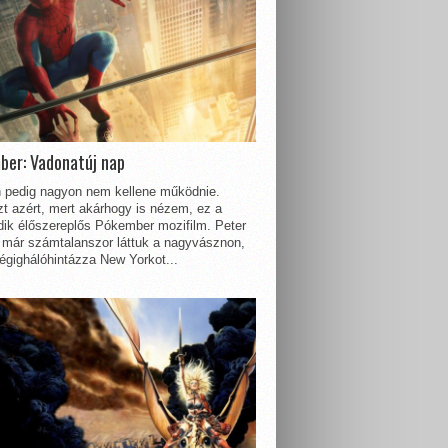
ber: Vadonatúj nap
 pedig nagyon nem kellene működnie.
t azért, mert akárhogy is nézem, ez a
dik élőszereplős Pókember mozifilm. Peter
 már számtalanszor láttuk a nagyvásznon,
égighálóhintázza New Yorkot...