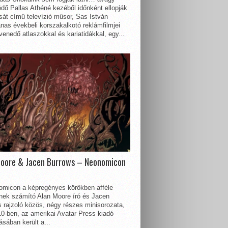
dő Pallas Athéné kezéből időnként ellopják
sát című televízió műsor, Sas István
nas évekbeli korszakalkotó reklámfilmjei
enedő atlaszokkal és kariatidákkal, egy...
Moore & Jacen Burrows – Neonomicon
omicon a képregényes körökben afféle
nnek számító Alan Moore író és Jacen
 rajzoló közös, négy részes minisorozata,
0-ben, az amerikai Avatar Press kiadó
sában került a...