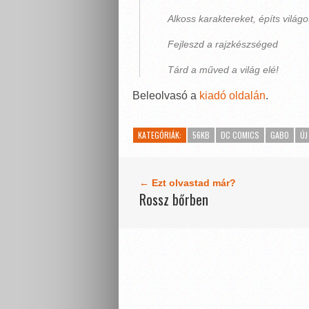
Alkoss karaktereket, építs világo
Fejleszd a rajzkészséged
Tárd a műved a világ elé!
Beleolvasó a
kiadó oldalán
.
KATEGÓRIÁK:
56KB
DC COMICS
GABO
ÚJ
← Ezt olvastad már?
Rossz bőrben