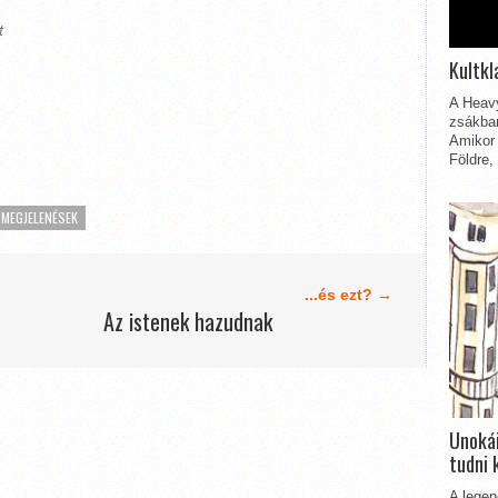
t
Kultkl
A Heavy
zsákbam
Amikor 
Földre,
 MEGJELENÉSEK
...és ezt? →
Az istenek hazudnak
Unokái
tudni 
A legen