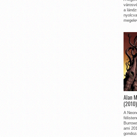
városvé
a lándz
nyolcva
megelev
Alan 
(2010)
A Neon
féliste
Burrows
ami 201
gondozá