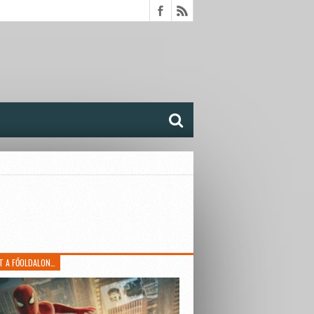
T A FŐOLDALON…