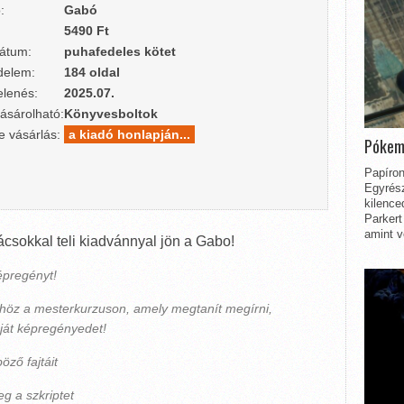
:
Gabó
5490 Ft
átum:
puhafedeles kötet
delem:
184 oldal
lenés:
2025.07.
ásárolható:
Könyvesboltok
e vásárlás:
a kiadó honlapján...
Pókem
Papíron
Egyrész
kilence
Parkert
amint v
sokkal teli kiadvánnyal jön a Gabo!
épregényt!
höz a mesterkurzuson, amely megtanít megírni,
ját képregényedet!
ző fajtáit
eg a szkriptet