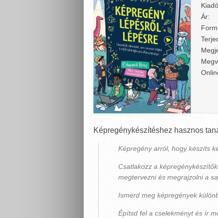
Kiadó
Ár:
Form
Terje
Megje
Megv
Onlin
Képregénykészítéshez hasznos tanác
Képregény arról, hogy készíts k
Csatlakozz a képregénykészítők
megtervezni és megrajzolni a sa
Ismerd meg képregények különbö
Építsd fel a cselekményt és ír m