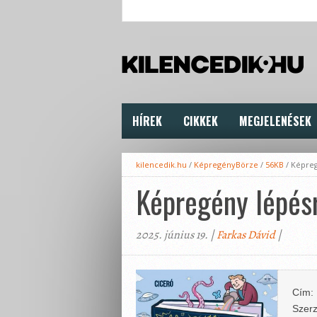
HÍREK
CIKKEK
MEGJELENÉSEK
kilencedik.hu
/
KépregényBörze
/
56KB
/
Képreg
Képregény lépésr
2025. június 19. |
Farkas Dávid
|
Cím:
Szerz