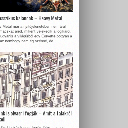
asszikus kalandok – Heavy Metal
 Metal már a nyitójelenetében nem árul
acskát arról, miként vélekedik a logikáról.
ugyanis a világűrből egy Corvette pottyan a
 az nemhogy nem ég szénné, de...
nk is olvasni fogják – Amit a falakról
kell
dás Unokáink sem fogják látni… avagy