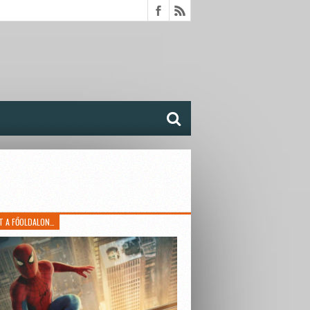
T A FŐOLDALON…