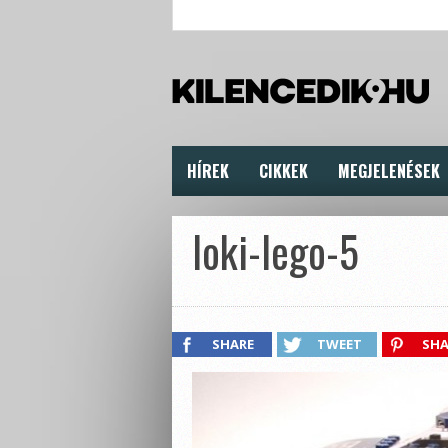
HÍREK
CIKKEK
MEGJELENÉSEK
loki-lego-5
SHARE
TWEET
SHA