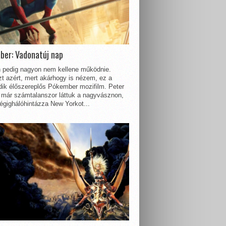
ber: Vadonatúj nap
 pedig nagyon nem kellene működnie.
t azért, mert akárhogy is nézem, ez a
dik élőszereplős Pókember mozifilm. Peter
 már számtalanszor láttuk a nagyvásznon,
égighálóhintázza New Yorkot...