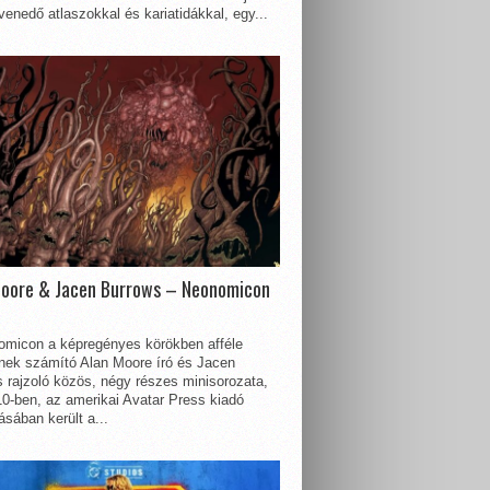
enedő atlaszokkal és kariatidákkal, egy...
Moore & Jacen Burrows – Neonomicon
omicon a képregényes körökben afféle
nnek számító Alan Moore író és Jacen
 rajzoló közös, négy részes minisorozata,
0-ben, az amerikai Avatar Press kiadó
sában került a...