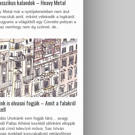
asszikus kalandok – Heavy Metal
 Metal már a nyitójelenetében nem árul
acskát arról, miként vélekedik a logikáról.
ugyanis a világűrből egy Corvette pottyan a
 az nemhogy nem ég szénné, de...
nk is olvasni fogják – Amit a falakról
kell
dás Unokáink sem fogják látni… avagy
dő Pallas Athéné kezéből időnként ellopják
sát című televízió műsor, Sas István
nas évekbeli korszakalkotó reklámfilmjei