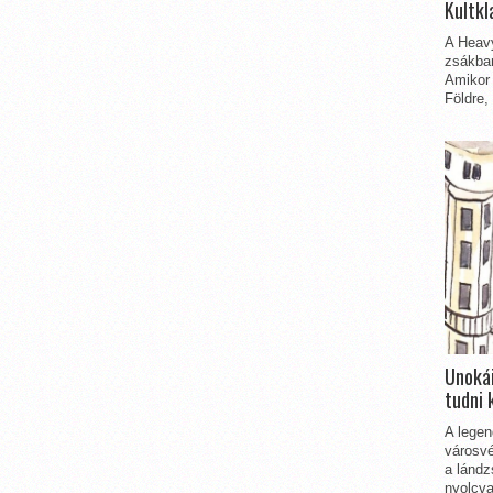
Kultkl
A Heavy
zsákbam
Amikor 
Földre,
Unokái
tudni 
A legen
városvé
a lándz
nyolcva