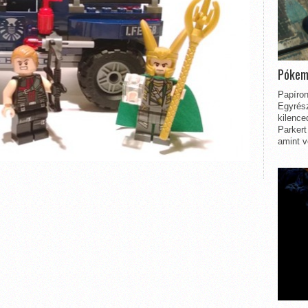
Pókem
Papíron
Egyrész
kilence
Parkert
amint v