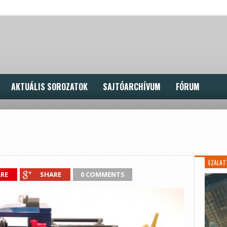
AKTUÁLIS SOROZATOK
SAJTÓARCHÍVUM
FÓRUM
EZALAT
RE
SHARE
0 COMMENTS