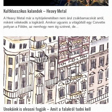
Kultklasszikus kalandok – Heavy Metal
A Heavy Metal már a nyitójelenetében nem árul zsákbamacskát arról,
miként vélekedik a logikáról. Amikor ugyanis a világűrből egy Corvette
pottyan a Földre, az nemhogy nem ég szénné, de...
Unokáink is olvasni fogják – Amit a falakról tudni kell