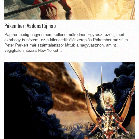
Pókember: Vadonatúj nap
Papíron pedig nagyon nem kellene működnie. Egyrészt azért, mert
akárhogy is nézem, ez a kilencedik élőszereplős Pókember mozifilm.
Peter Parkert már számtalanszor láttuk a nagyvásznon, amint
végighálóhintázza New Yorkot...