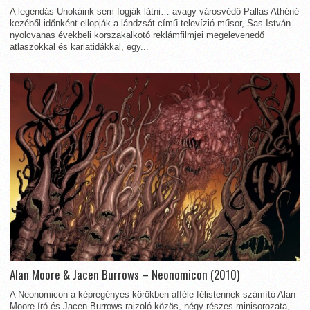
A legendás Unokáink sem fogják látni… avagy városvédő Pallas Athéné
kezéből időnként ellopják a lándzsát című televízió műsor, Sas István
nyolcvanas évekbeli korszakalkotó reklámfilmjei megelevenedő
atlaszokkal és kariatidákkal, egy...
Alan Moore & Jacen Burrows – Neonomicon (2010)
A Neonomicon a képregényes körökben afféle félistennek számító Alan
Moore író és Jacen Burrows rajzoló közös, négy részes minisorozata,