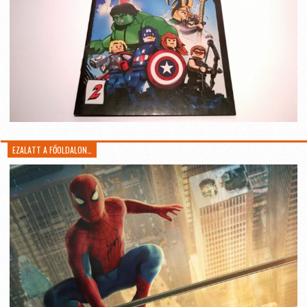
EZALATT A FŐOLDALON…