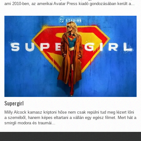
ami 2010-ben, az amerikai Avatar Press kiadó gondozásában került a...
Supergirl
Milly Alcock kamasz kriptoni hőse nem csak repülni tud meg lézert lőni
a szeméből, hanem képes eltartani a vállán egy egész filmet. Mert hát a
smirgli modora és traumái...