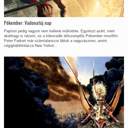
Pókember: Vadonatúj nap
Papíron pedig nagyon nem kellene működnie. Egyrészt azért, mert
akárhogy is nézem, ez a kilencedik élőszereplős Pókember mozifilm.
Peter Parkert már számtalanszor láttuk a nagyvásznon, amint
végighálóhintázza New Yorkot...