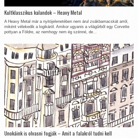
Kultklasszikus kalandok – Heavy Metal
A Heavy Metal már a nyitójelenetében nem árul zsákbamacskát arról,
miként vélekedik a logikáról. Amikor ugyanis a világűrből egy Corvette
pottyan a Földre, az nemhogy nem ég szénné, de...
Unokáink is olvasni fogják – Amit a falakról tudni kell