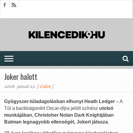
HÍREK
CIKKEK
MEGJELENÉSEK
AKTUÁLIS
SAJTÓARCHÍVUM
FÓRUM
SOROZATOK
Joker halott
2008. január 23. |
Galen
|
Gyógyszer-túladagolásban elhunyt Heath Ledger
– A
Túl a barátságonért Oscar-díjra jelölt színész
utolsó
munkájában, Christoher Nolan Dark Knightjában
Batman legnagyobb ellenségét, Jokert játssza.