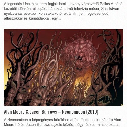
A legendás Unokáink sem fogják látni… avagy városvédő Pallas Athéné
kezéből időnként ellopják a lándzsát című televízió műsor, Sas István
nyolcvanas évekbeli korszakalkotó reklámfilmjei megelevenedő
atlaszokkal és kariatidákkal, egy...
Alan Moore & Jacen Burrows – Neonomicon (2010)
A Neonomicon a képregényes körökben afféle félistennek számító Alan
Moore író és Jacen Burrows rajzoló közös, négy részes minisorozata,