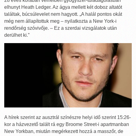
28 éves korában vélhetően gyógyszer-túladagolásban
elhunyt Heath Ledger. Az ágya mellett két doboz altatót
találtak, búcsúlevelet nem hagyott. „A halál pontos okát
még nem állapítottuk meg – nyilatkozta a New York-i
rendőrség szóvivője. – Ez a szerdai vizsgálatok után
derülhet ki.”
A hírek szerint az ausztrál színészre helyi idő szerint 15:26-
kor a házvezető talált rá egy Broome Street-i apartmanban
New Yorkban, miután megérkezett hozzá a masszőr, de