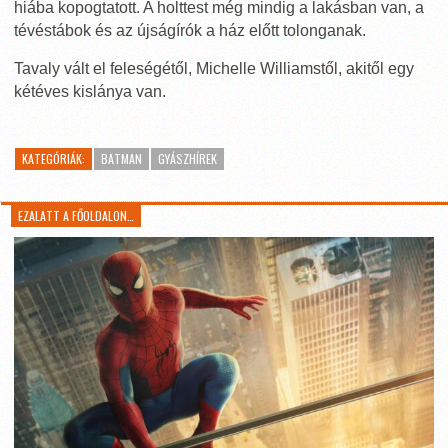
hiába kopogtatott. A holttest még mindig a lakásban van, a
tévéstábok és az újságírók a ház előtt tolonganak.
Tavaly vált el feleségétől, Michelle Williamstől, akitől egy
kétéves kislánya van.
KATEGÓRIÁK:
BATMAN
GYÁSZHÍREK
EZALATT A FŐOLDALON…