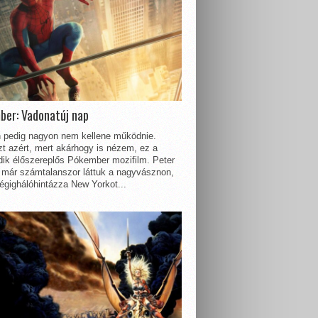
ber: Vadonatúj nap
 pedig nagyon nem kellene működnie.
t azért, mert akárhogy is nézem, ez a
dik élőszereplős Pókember mozifilm. Peter
 már számtalanszor láttuk a nagyvásznon,
égighálóhintázza New Yorkot...