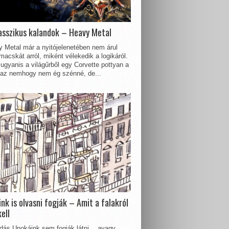
asszikus kalandok – Heavy Metal
 Metal már a nyitójelenetében nem árul
acskát arról, miként vélekedik a logikáról.
ugyanis a világűrből egy Corvette pottyan a
 az nemhogy nem ég szénné, de...
nk is olvasni fogják – Amit a falakról
kell
dás Unokáink sem fogják látni… avagy