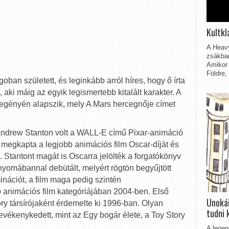
Kultkl
A Heavy
zsákbam
Amikor 
Földre,
an született, és leginkább arról híres, hogy ő írta
 aki máig az egyik legismertebb kitalált karakter. A
regényén alapszik, mely A Mars hercegnője címet
 Andrew Stanton volt a WALL-E című Pixar-animáció
y megkapta a legjobb animációs film Oscar-díját és
 Stantont magát is Oscarra jelölték a forgatókönyv
yomábannal debütált, melyért rögtön begyűjtött
nációt, a film maga pedig szintén
 animációs film kategóriájában 2004-ben. Első
Unokái
ry társírójaként érdemelte ki 1996-ban. Olyan
tudni 
evékenykedett, mint az Egy bogár élete, a Toy Story
A legen