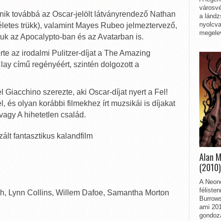
városvé
űnik továbbá az Oscar-jelölt látványrendező Nathan
a lándz
nyolcva
kéletes trükk), valamint Mayes Rubeo jelmeztervező,
megelev
uk az Apocalypto-ban és az Avatarban is.
e az irodalmi Pulitzer-díjat a The Amazing
lay című regényéért, szintén dolgozott a
 Giacchino szerezte, aki Oscar-díjat nyert a Fel!
, és olyan korábbi filmekhez írt muzsikái is díjakat
 vagy A hihetetlen család.
ált fantasztikus kalandfilm
Alan 
(2010)
A Neon
féliste
ch, Lynn Collins, Willem Dafoe, Samantha Morton
Burrows
ami 201
gondozá