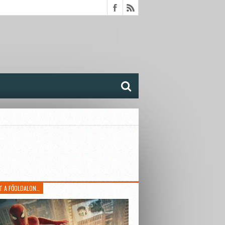
T A FŐOLDALON…