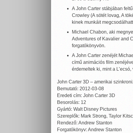
A John Carter stábjában felt
Crowley (A sötét lovag, A tö
kinek munkáit megcsodálhatt
Michael Chabon, aki megnyert
Adventures of Kavalier and C
forgatókönyvön.
A John Carter zenéjét Michael
című animációs film zenéjével
érdemeltek ki, mint a L’ecsó,
John Carter 3D – amerikai szinkroniz
Bemutató: 2012-03-08
Eredeti cím: John Carter 3D
Besorolás: 12
Gyártó: Walt Disney Pictures
Szereplők: Mark Strong, Taylor Kits
Rendező: Andrew Stanton
Forgatókönyv: Andrew Stanton