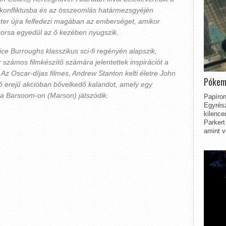
si konfliktusba és az összeomlás határmezsgyéjén
ter újra felfedezi magában az emberséget, amikor
sorsa egyedül az ő kezében nyugszik.
ce Burroughs klasszikus sci-fi regényén alapszik,
 számos filmkészítő számára jelentettek inspirációt a
Az Oscar-díjas filmes, Andrew Stanton kelti életre John
Pókem
prő erejű akcióban bővelkedő kalandot, amely egy
, a Barsoom-on (Marson) játszódik.
Papíron
Egyrész
kilence
Parkert
amint v