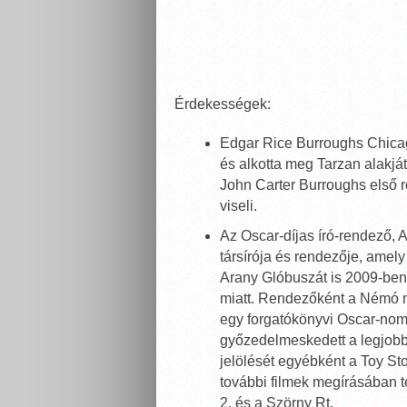
Érdekességek:
Edgar Rice Burroughs Chicagob
és alkotta meg Tarzan alakját,
John Carter Burroughs első 
viseli.
Az Oscar-díjas író-rendező,
társírója és rendezője, amel
Arany Glóbuszát is 2009-ben.
miatt. Rendezőként a Némó n
egy forgatókönyvi Oscar-nomi
győzedelmeskedett a legjobb
jelölését egyébként a Toy Sto
további filmek megírásában t
2. és a Szörny Rt.