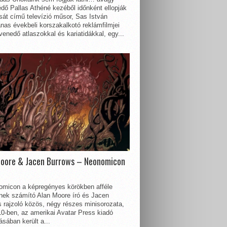
dő Pallas Athéné kezéből időnként ellopják
sát című televízió műsor, Sas István
nas évekbeli korszakalkotó reklámfilmjei
enedő atlaszokkal és kariatidákkal, egy...
Moore & Jacen Burrows – Neonomicon
omicon a képregényes körökben afféle
nnek számító Alan Moore író és Jacen
 rajzoló közös, négy részes minisorozata,
0-ben, az amerikai Avatar Press kiadó
sában került a...