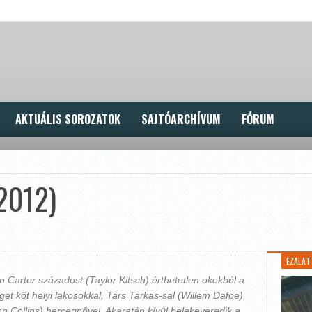
AKTUÁLIS SOROZATOK
SAJTÓARCHÍVUM
FÓRUM
(2012)
EZALAT
hn Carter századost (Taylor Kitsch) érthetetlen okokból a
get köt helyi lakosokkal, Tars Tarkas-sal (Willem Dafoe),
n Collins) hercegnővel. Akaratán kívül belekeveredik a