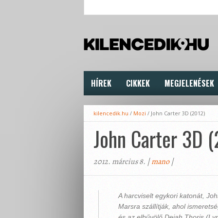
HÍREK
CIKKEK
MEGJELENÉSEK
kilencedik.hu
/
Mozi
/
John Carter 3D (2012)
John Carter 3D 
2012. március 8. |
mano
|
A harcviselt egykori katonát, Jo
Marsra szállítják, ahol ismeretsé
és az elbűvölő Dejah Thoris (Lyn