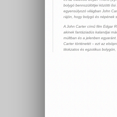
bolygó bennszülöttjei közötti ő
egyensúlyozó világban John Car
rájön, hogy bolygó és népének 
A John Carter című film Edgar Ri
akinek fantáziadús kalandjai már
múltban és a jelenben egyaránt. 
Carter történetét – ezt az elsö
titokzatos és egzotikus bolygón