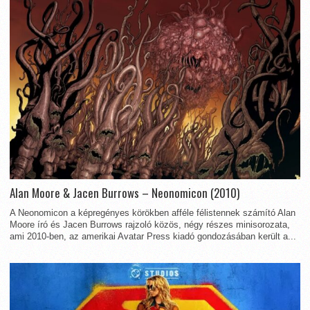
Alan Moore & Jacen Burrows – Neonomicon (2010)
A Neonomicon a képregényes körökben afféle félistennek számító Alan
Moore író és Jacen Burrows rajzoló közös, négy részes minisorozata,
ami 2010-ben, az amerikai Avatar Press kiadó gondozásában került a...