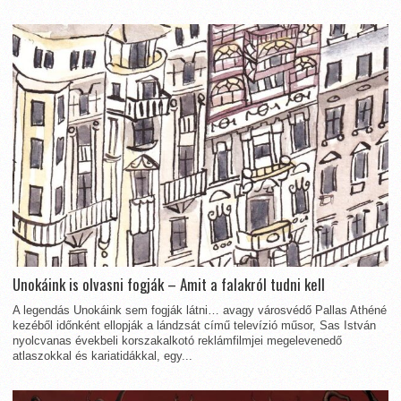
Unokáink is olvasni fogják – Amit a falakról tudni kell
A legendás Unokáink sem fogják látni… avagy városvédő Pallas Athéné
kezéből időnként ellopják a lándzsát című televízió műsor, Sas István
nyolcvanas évekbeli korszakalkotó reklámfilmjei megelevenedő
atlaszokkal és kariatidákkal, egy...