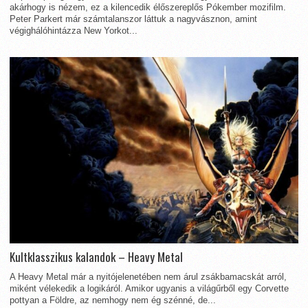
akárhogy is nézem, ez a kilencedik élőszereplős Pókember mozifilm.
Peter Parkert már számtalanszor láttuk a nagyvásznon, amint
végighálóhintázza New Yorkot...
Kultklasszikus kalandok – Heavy Metal
A Heavy Metal már a nyitójelenetében nem árul zsákbamacskát arról,
miként vélekedik a logikáról. Amikor ugyanis a világűrből egy Corvette
pottyan a Földre, az nemhogy nem ég szénné, de...