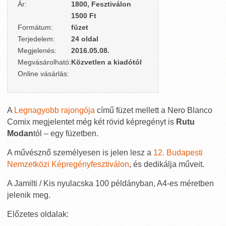
Ár:
1800, Fesztiválon
1500 Ft
Formátum:
füzet
Terjedelem:
24 oldal
Megjelenés:
2016.05.08.
Megvásárolható:
Közvetlen a kiadótól
Online vásárlás:
A
Legnagyobb rajongója
című füzet mellett a Nero Blanco
Comix megjelentet még két rövid képregényt is
Rutu
Modan
tól – egy füzetben.
A művésznő személyesen is jelen lesz a
12. Budapesti
Nemzetközi Képregényfesztiválon
, és dedikálja műveit.
A Jamilti / Kis nyulacska 100 példányban, A4-es méretben
jelenik meg.
Előzetes oldalak: