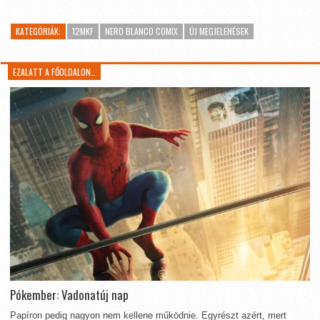
KATEGÓRIÁK:
12MKF
NERO BLANCO COMIX
ÚJ MEGJELENÉSEK
EZALATT A FŐOLDALON…
Pókember: Vadonatúj nap
Papíron pedig nagyon nem kellene működnie. Egyrészt azért, mert