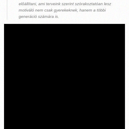
előállítani, ami terveink szerint szórakoztatóan lesz
motiváló nem csak gyerekeknek, hanem a többi
generáció számára is.