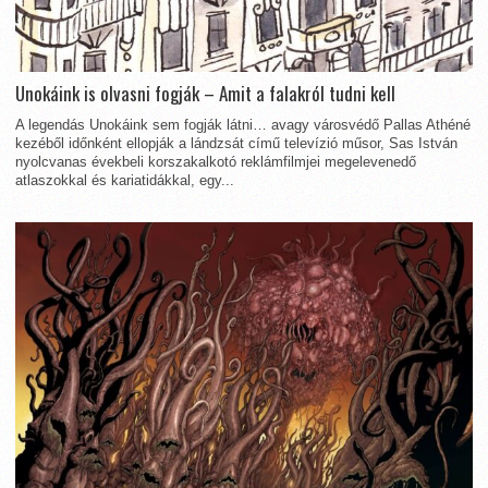
Unokáink is olvasni fogják – Amit a falakról tudni kell
A legendás Unokáink sem fogják látni… avagy városvédő Pallas Athéné
kezéből időnként ellopják a lándzsát című televízió műsor, Sas István
nyolcvanas évekbeli korszakalkotó reklámfilmjei megelevenedő
atlaszokkal és kariatidákkal, egy...