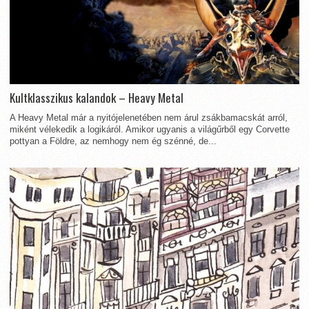
Kultklasszikus kalandok – Heavy Metal
A Heavy Metal már a nyitójelenetében nem árul zsákbamacskát arról,
miként vélekedik a logikáról. Amikor ugyanis a világűrből egy Corvette
pottyan a Földre, az nemhogy nem ég szénné, de...