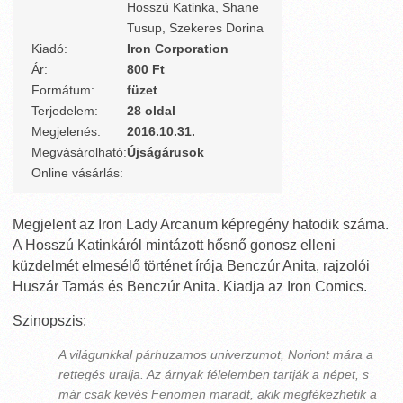
Hosszú Katinka, Shane
Tusup, Szekeres Dorina
Kiadó:
Iron Corporation
Ár:
800 Ft
Formátum:
füzet
Terjedelem:
28 oldal
Megjelenés:
2016.10.31.
Megvásárolható:
Újságárusok
Online vásárlás:
Megjelent az Iron Lady Arcanum képregény hatodik száma.
A Hosszú Katinkáról mintázott hősnő gonosz elleni
küzdelmét elmesélő történet írója Benczúr Anita, rajzolói
Huszár Tamás és Benczúr Anita. Kiadja az Iron Comics.
Szinopszis:
A világunkkal párhuzamos univerzumot, Noriont mára a
rettegés uralja. Az árnyak félelemben tartják a népet, s
már csak kevés Fenomen maradt, akik megfékezhetik a