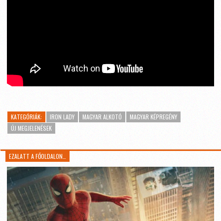
KATEGÓRIÁK:
IRON LADY
MAGYAR ALKOTÓ
MAGYAR KÉPREGÉNY
ÚJ MEGJELENÉSEK
EZALATT A FŐOLDALON…