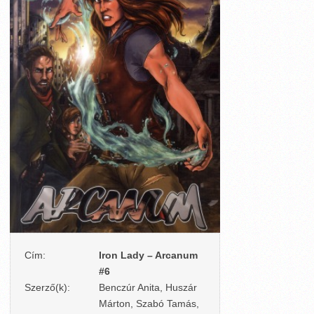
Cím:
Iron Lady – Arcanum
#6
Szerző(k):
Benczúr Anita, Huszár
Márton, Szabó Tamás,