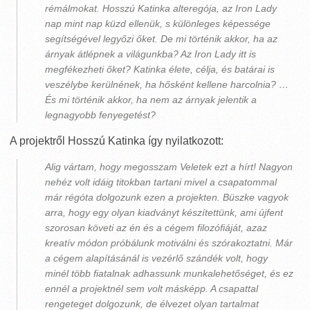
rémálmokat. Hosszú Katinka alteregója, az Iron Lady
nap mint nap küzd ellenük, s különleges képessége
segítségével legyőzi őket. De mi történik akkor, ha az
árnyak átlépnek a világunkba? Az Iron Lady itt is
megfékezheti őket? Katinka élete, célja, és batárai is
veszélybe kerülnének, ha hősként kellene harcolnia? …
És mi történik akkor, ha nem az árnyak jelentik a
legnagyobb fenyegetést?
A projektről Hosszú Katinka így nyilatkozott:
Alig vártam, hogy megosszam Veletek ezt a hírt! Nagyon
nehéz volt idáig titokban tartani mivel a csapatommal
már régóta dolgozunk ezen a projekten. Büszke vagyok
arra, hogy egy olyan kiadványt készítettünk, ami újfent
szorosan követi az én és a cégem filozófiáját, azaz
kreatív módon próbálunk motiválni és szórakoztatni. Már
a cégem alapításánál is vezérlő szándék volt, hogy
minél több fiatalnak adhassunk munkalehetőséget, és ez
ennél a projektnél sem volt másképp. A csapattal
rengeteget dolgozunk, de élvezet olyan tartalmat