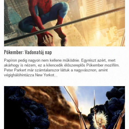
Pókember: Vadonatúj nap
Papíron pedig nagyon nem kellene működnie. Egyrészt azért, mert
akárhogy is nézem, ez a kilencedik élőszereplős Pókember mozifilm.
Peter Parkert már számtalanszor láttuk a nagyvásznon, amint
végighálóhintázza New Yorkot...