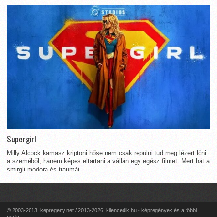
Supergirl
Milly Alcock kamasz kriptoni hőse nem csak repülni tud meg lézert lőni
a szeméből, hanem képes eltartani a vállán egy egész filmet. Mert hát a
smirgli modora és traumái...
© 2003-2013. kepregeny.net / 2013-2026. kilencedik.hu - képregények és a többi
nyolc...