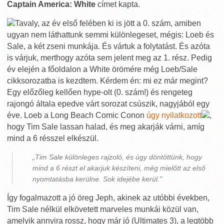
Captain America: White
címet kapta.
Tavaly, az év első felében ki is jött a 0. szám, amiben
ugyan nem láthattunk semmi különlegeset, mégis: Loeb és
Sale, a két zseni munkája. És vártuk a folytatást. És azóta
is várjuk, merthogy azóta sem jelent meg az 1. rész. Pedig
év elején a főoldalon a White örömére még Loeb/Sale
cikksorozatba is kezdtem. Kérdem én: mi ez már megint?
Egy előzőleg kellően hype-olt (0. szám!) és rengeteg
rajongó általa epedve várt sorozat csúszik, nagyjából egy
éve. Loeb a Long Beach Comic Conon
úgy nyilatkozott
,
hogy Tim Sale lassan halad, és meg akarják várni, amíg
mind a 6 résszel elkészül.
„Tim Sale különleges rajzoló, és úgy döntöttünk, hogy
mind a 6 részt el akarjuk készíteni, még mielőtt az első
nyomtatásba kerülne. Sok idejébe kerül.”
Így fogalmazott a jó öreg Jeph, akinek az utóbbi években,
Tim Sale nélkül elkövetett marveles munkái közül van,
amelyik annyira rossz, hogy már jó (Ultimates 3), a legtöbb