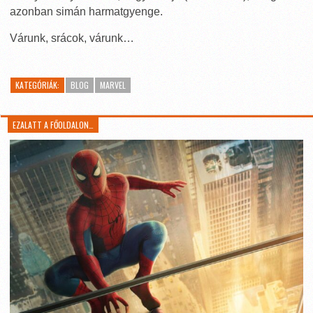
azonban simán harmatgyenge.
Várunk, srácok, várunk…
KATEGÓRIÁK:
BLOG
MARVEL
EZALATT A FŐOLDALON…