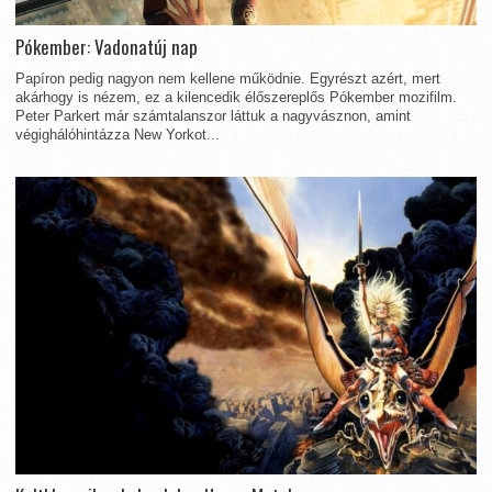
Pókember: Vadonatúj nap
Papíron pedig nagyon nem kellene működnie. Egyrészt azért, mert
akárhogy is nézem, ez a kilencedik élőszereplős Pókember mozifilm.
Peter Parkert már számtalanszor láttuk a nagyvásznon, amint
végighálóhintázza New Yorkot...