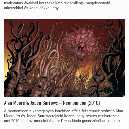
nyolcvanas évekbeli korszakalkotó reklámfilmjei megelevenedő
atlaszokkal és kariatidákkal, egy...
Alan Moore & Jacen Burrows – Neonomicon (2010)
A Neonomicon a képregényes körökben afféle félistennek számító Alan
Moore író és Jacen Burrows rajzoló közös, négy részes minisorozata,
ami 2010-ben, az amerikai Avatar Press kiadó gondozásában került a...