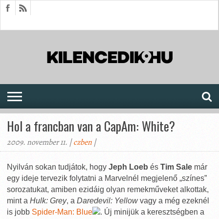
HÍREK
CIKKEK
MEGJELENÉSEK
AKTUÁLIS
SAJTÓARCHÍVUM
FÓRUM
SOROZATOK
Hol a francban van a CapAm: White?
2009. november 11. |
czben
|
Nyilván sokan tudjátok, hogy
Jeph Loeb
és
Tim Sale
már
egy ideje tervezik folytatni a Marvelnél megjelenő „színes”
sorozatukat, amiben ezidáig olyan remekműveket alkottak,
mint a
Hulk: Grey
, a
Daredevil: Yellow
vagy a még ezeknél
is jobb
Spider-Man: Blue
. Új minijük a keresztségben a