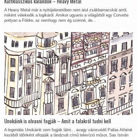
Kultklasszikus kalandok – Heavy Metal
A Heavy Metal már a nyitójelenetében nem árul zsákbamacskát arról,
miként vélekedik a logikáról. Amikor ugyanis a világűrből egy Corvette
pottyan a Földre, az nemhogy nem ég szénné, de...
Unokáink is olvasni fogják – Amit a falakról tudni kell
A legendás Unokáink sem fogják látni… avagy városvédő Pallas Athéné
kezéből időnként ellopják a lándzsát című televízió műsor, Sas István