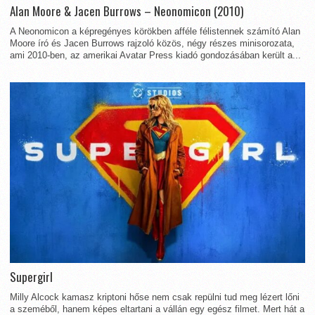
Alan Moore & Jacen Burrows – Neonomicon (2010)
A Neonomicon a képregényes körökben afféle félistennek számító Alan
Moore író és Jacen Burrows rajzoló közös, négy részes minisorozata,
ami 2010-ben, az amerikai Avatar Press kiadó gondozásában került a...
Supergirl
Milly Alcock kamasz kriptoni hőse nem csak repülni tud meg lézert lőni
a szeméből, hanem képes eltartani a vállán egy egész filmet. Mert hát a