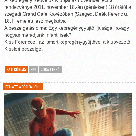
A Képregény Kedvelők Klubjának novemberi extra
rendezvénye 2011. november 18.-án (pénteken) 18 órától a
szegedi Grand Café Kávézóban (Szeged, Deák Ferenc u.
18. II. emelet) lesz megtartva.
A beszélgetés címe: Egy képregénygyűjtő ifjúságai, avagy
hogyan maradjunk infantilisek?
Kiss Ferenccel, az ismert képregénygyűjtővel a klubvezető:
Kissferi beszélget.
KATEGÓRIÁK:
KKK
ZÓRÁD ERNŐ
EZALATT A FŐOLDALON…