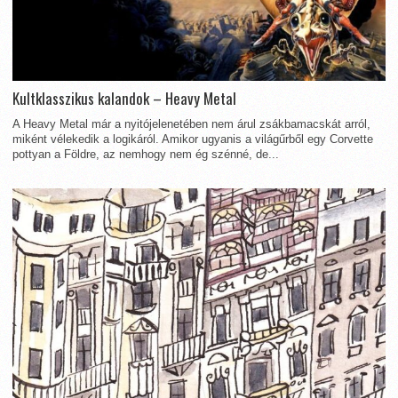
Kultklasszikus kalandok – Heavy Metal
A Heavy Metal már a nyitójelenetében nem árul zsákbamacskát arról,
miként vélekedik a logikáról. Amikor ugyanis a világűrből egy Corvette
pottyan a Földre, az nemhogy nem ég szénné, de...