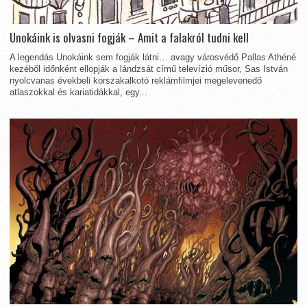
Unokáink is olvasni fogják – Amit a falakról tudni kell
A legendás Unokáink sem fogják látni… avagy városvédő Pallas Athéné
kezéből időnként ellopják a lándzsát című televízió műsor, Sas István
nyolcvanas évekbeli korszakalkotó reklámfilmjei megelevenedő
atlaszokkal és kariatidákkal, egy...