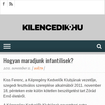
HÍREK
CIKKEK
MEGJELENÉSEK
AKTUÁLIS
SAJTÓARCHÍVUM
FÓRUM
SOROZATOK
Hogyan maradjunk infantilisek?
2011. november 11. |
zoli79
|
Kiss Ferenc, a Képregény Kedvelők Klubjának vezetője,
szegedi fesztiválos szereplése alkalmából 2011. november
18, pénteken este külön kötetlen beszélgetést tart Zórád
Ernő életéről.