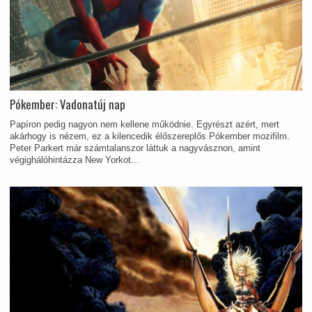
Pókember: Vadonatúj nap
Papíron pedig nagyon nem kellene működnie. Egyrészt azért, mert
akárhogy is nézem, ez a kilencedik élőszereplős Pókember mozifilm.
Peter Parkert már számtalanszor láttuk a nagyvásznon, amint
végighálóhintázza New Yorkot...