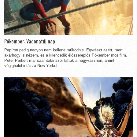
Pókember: Vadonatúj nap
Papíron pedig nagyon nem kellene működnie. Egyrészt azért, mert
akárhogy is nézem, ez a kilencedik élőszereplős Pókember mozifilm.
Peter Parkert már számtalanszor láttuk a nagyvásznon, amint
végighálóhintázza New Yorkot...