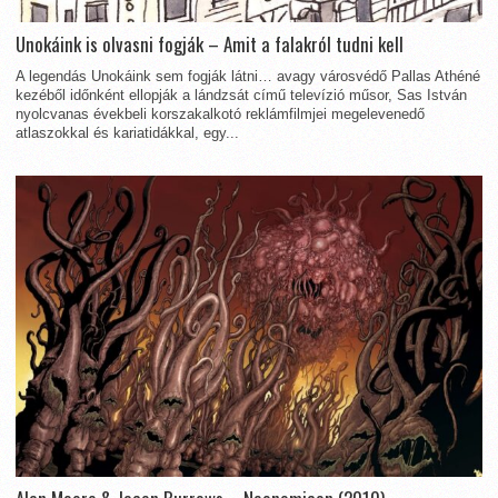
Unokáink is olvasni fogják – Amit a falakról tudni kell
A legendás Unokáink sem fogják látni… avagy városvédő Pallas Athéné
kezéből időnként ellopják a lándzsát című televízió műsor, Sas István
nyolcvanas évekbeli korszakalkotó reklámfilmjei megelevenedő
atlaszokkal és kariatidákkal, egy...