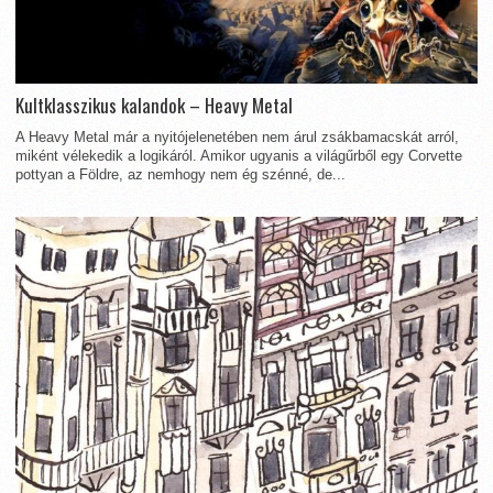
Kultklasszikus kalandok – Heavy Metal
A Heavy Metal már a nyitójelenetében nem árul zsákbamacskát arról,
miként vélekedik a logikáról. Amikor ugyanis a világűrből egy Corvette
pottyan a Földre, az nemhogy nem ég szénné, de...