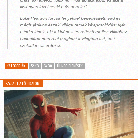
óriás, aki éjfélkor tűnik fel Hilda ablaka előtt, és akit a
kislányon kívül senki más nem lát?
Luke Pearson furcsa lényekkel benépesített, vad és
mégis játékos északi világa remek kikapcsolódást ígér
mindenkinek, aki a kíváncsi és rettenthetetlen Hildához
hasonlóan nem rest meglátni a világban azt, ami
szokatlan és érdekes.
KATEGÓRIÁK:
59KB
GABO
ÚJ MEGJELENÉSEK
EZALATT A FŐOLDALON…