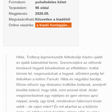
Formátum:
puhafedeles kötet
Terjedelem:
96 oldal
Megjelenés:
2026.05.
Megvásárolható:
Közvetlen a kiadótól
Online vásárlás:
a kiadó honlapján...
Hilda, Trolberg legmerészebb felfedezője folyton újabb
és újabb kalandokat keres. Szerencséjére az otthonát
körülvevő hegyek bővelkednek az effélékben: trollok
tűnnek fel, megmozdulnak a hegyek, időnként pedig fel-
felbukkan a különc Famuki. Hilda és négylábú barátja,
Rőzse először egy titokzatos trollkőbe botlanak, amelyről
később kiderül, hogy több, mint aminek tűnik. Aztán
megismerkednek egy rejtélyes és igen vérmes apró
néppel, amely, úgy tűnik, mindenáron háborúzni kíván
velük – de vajon miért? És mit akarhat az a különös