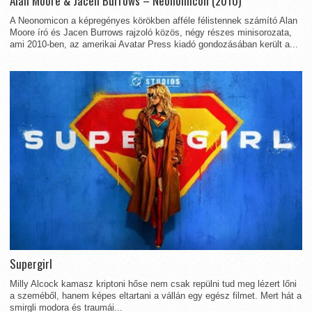
Alan Moore & Jacen Burrows – Neonomicon (2010)
A Neonomicon a képregényes körökben afféle félistennek számító Alan
Moore író és Jacen Burrows rajzoló közös, négy részes minisorozata,
ami 2010-ben, az amerikai Avatar Press kiadó gondozásában került a...
Supergirl
Milly Alcock kamasz kriptoni hőse nem csak repülni tud meg lézert lőni
a szeméből, hanem képes eltartani a vállán egy egész filmet. Mert hát a
smirgli modora és traumái...