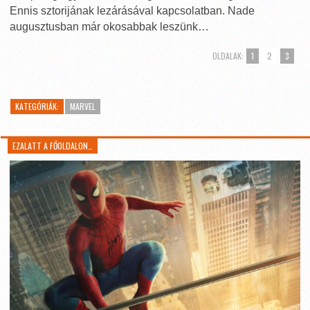
Ennis sztorijának lezárásával kapcsolatban. Nade
augusztusban már okosabbak leszünk…
OLDALAK:
1
2
3
KATEGÓRIÁK:
MARVEL
EZALATT A FŐOLDALON…