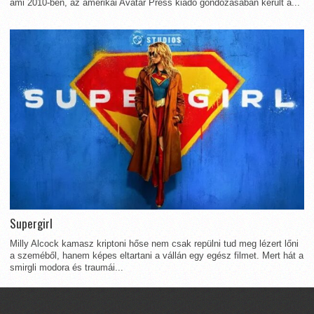
ami 2010-ben, az amerikai Avatar Press kiadó gondozásában került a...
Supergirl
Milly Alcock kamasz kriptoni hőse nem csak repülni tud meg lézert lőni
a szeméből, hanem képes eltartani a vállán egy egész filmet. Mert hát a
smirgli modora és traumái...