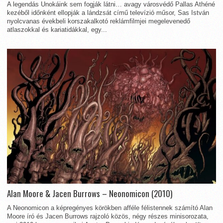
A legendás Unokáink sem fogják látni… avagy városvédő Pallas Athéné
kezéből időnként ellopják a lándzsát című televízió műsor, Sas István
nyolcvanas évekbeli korszakalkotó reklámfilmjei megelevenedő
atlaszokkal és kariatidákkal, egy...
Alan Moore & Jacen Burrows – Neonomicon (2010)
A Neonomicon a képregényes körökben afféle félistennek számító Alan
Moore író és Jacen Burrows rajzoló közös, négy részes minisorozata,