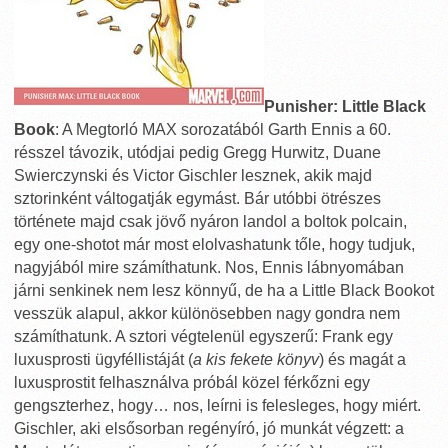
Punisher: Little Black
Book
: A Megtorló MAX sorozatából Garth Ennis a 60.
résszel távozik, utódjai pedig Gregg Hurwitz, Duane
Swierczynski és Victor Gischler lesznek, akik majd
sztorinként váltogatják egymást. Bár utóbbi ötrészes
története majd csak jövő nyáron landol a boltok polcain,
egy one-shotot már most elolvashatunk tőle, hogy tudjuk,
nagyjából mire számíthatunk. Nos, Ennis lábnyomában
járni senkinek nem lesz könnyű, de ha a Little Black Bookot
vesszük alapul, akkor különösebben nagy gondra nem
számíthatunk. A sztori végtelenül egyszerű: Frank egy
luxusprosti ügyféllistáját (
a kis fekete könyv
) és magát a
luxusprostit felhasználva próbál közel férkőzni egy
gengszterhez, hogy… nos, leírni is felesleges, hogy miért.
Gischler, aki elsősorban regényíró, jó munkát végzett: a