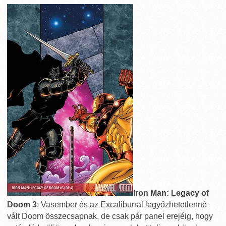
Iron Man: Legacy of
Doom 3
: Vasember és az Excaliburral legyőzhetetlenné
vált Doom összecsapnak, de csak pár panel erejéig, hogy