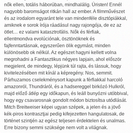
nők ellen, totális háborúban, mindhalálig. Úristen! Ennél
nagyobb baromságot ritkán hall az ember. A filmművészet
és az irodalom egyaránt tele van mindenféle disztópiákkal,
amiknek e sorok írója ráadásul nagy rajongója, de ez az
ötlet… ez valami katasztrofális. Nők és férfiak,
ellentmondva evolúciónak, ösztönöknek és
fajfenntartásnak, egyszerűen ölik egymást, minden
különösebb ok nélkül. Az egészet hagyni kellett volna
megrohadni a Fantasztikus négyes lapjain, ahol először
megjelent, de mindegy, lépjünk túl rajta, és lássuk, hogy
kivitelezésében mit kínál a képregény. Nos, semmit.
Párhuzamos cselekménysort kapunk a férfiakkal harcoló
amazonról, Thundráról, és a hadsereggel birkózó Hulkról,
majd előző átlép egy időkapun, és leáll bunyózni utóbbival,
hogy egy csavarosnak gondolt módon biztosítsa utódlását.
Mitch Breitweiser képei ugyan szépek, a jelen és a jövő
kék-piros kontrasztjai pedig kifejezetten hangulatosak, de
történet szintjén az egész teljesen érdektelen és unalmas.
Erre bizony semmi szüksége nem volt a világnak.