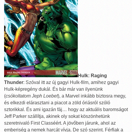
Hulk: Raging
Thunder
: Szóval itt az új gagyi Hulk-film, amihez gagyi
Hulk-képregény dukál. És bár már van ilyenünk
(
csókoltatom Jeph Loebet
), a Marvel inkább biztosra megy,
és elkezdi elárasztani a piacot a zöld óriásról szóló
sztorikkal. És ami igazán fáj… hogy az aktuális baromságot
Jeff Parker szállítja, akinek oly sokat köszönhetünk
szeretnivaló First Classéért. A jövőben járunk, ahol az
emberiség a nemek harcát vívja. De szó szerint. Férfiak a