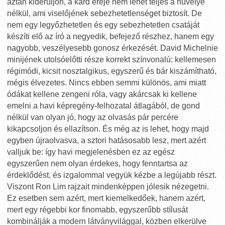
aztán kiderüljön, a kard ereje nem lehet teljes a hüvelye
nélkül, ami viselőjének sebezhetetlenséget biztosít. De
nem egy legyőzhetetlen és egy sebezhetetlen csatáját
készíti elő az író a negyedik, befejező részhez, hanem egy
nagyobb, veszélyesebb gonosz érkezését. David Michelnie
minijének utolsóelőtti része korrekt színvonalú: kellemesen
régimódi, kicsit nosztalgikus, egyszerű és bár kiszámítható,
mégis élvezetes. Nincs ebben semmi különös, ami miatt
ódákat kellene zengeni róla, vagy akárcsak ki kellene
emelni a havi képregény-felhozatal átlagából, de gond
nélkül van olyan jó, hogy az olvasás pár percére
kikapcsoljon és ellazítson. És még az is lehet, hogy majd
egyben újraolvasva, a sztori hatásosabb lesz, mert azért
valljuk be: így havi megjelenésben ez az egész
egyszerűen nem olyan érdekes, hogy fenntartsa az
érdeklődést, és izgalommal vegyük kézbe a legújabb részt.
Viszont Ron Lim rajzait mindenképpen jólesik nézegetni.
Ez esetben sem azért, mert kiemelkedőek, hanem azért,
mert egy régebbi kor finomabb, egyszerűbb stílusát
kombinálják a modern látványvilággal, közben elkerülve