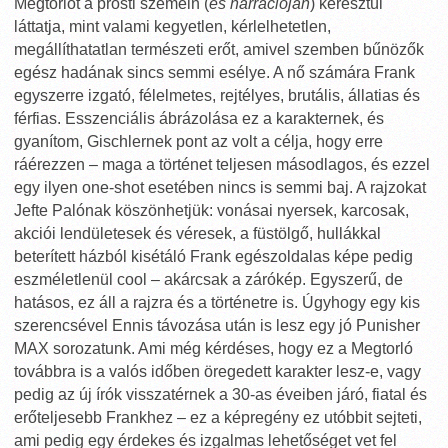
Megtorlót a prosti szemein (
és narrációján
) keresztül
láttatja, mint valami kegyetlen, kérlelhetetlen,
megállíthatatlan természeti erőt, amivel szemben bűnözők
egész hadának sincs semmi esélye. A nő számára Frank
egyszerre izgató, félelmetes, rejtélyes, brutális, állatias és
férfias. Esszenciális ábrázolása ez a karakternek, és
gyanítom, Gischlernek pont az volt a célja, hogy erre
ráérezzen – maga a történet teljesen másodlagos, és ezzel
egy ilyen one-shot esetében nincs is semmi baj. A rajzokat
Jefte Palónak köszönhetjük: vonásai nyersek, karcosak,
akciói lendületesek és véresek, a füstölgő, hullákkal
beterített házból kisétáló Frank egészoldalas képe pedig
eszméletlenül cool – akárcsak a zárókép. Egyszerű, de
hatásos, ez áll a rajzra és a történetre is. Úgyhogy egy kis
szerencsével Ennis távozása után is lesz egy jó Punisher
MAX sorozatunk. Ami még kérdéses, hogy ez a Megtorló
továbbra is a valós időben öregedett karakter lesz-e, vagy
pedig az új írók visszatérnek a 30-as éveiben járó, fiatal és
erőteljesebb Frankhez – ez a képregény ez utóbbit sejteti,
ami pedig egy érdekes és izgalmas lehetőséget vet fel