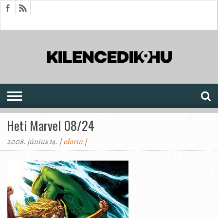
HÍREK
CIKKEK
MEGJELENÉSEK
AKTUÁLIS
SAJTÓARCHÍVUM
FÓRUM
SOROZATOK
Heti Marvel 08/24
2008. június 14. |
olorin
|