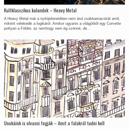
Kultklasszikus kalandok – Heavy Metal
A Heavy Metal már a nyitójelenetében nem árul zsákbamacskát arról,
miként vélekedik a logikáról. Amikor ugyanis a világűrből egy Corvette
pottyan a Földre, az nemhogy nem ég szénné, de...
Unokáink is olvasni fogják – Amit a falakról tudni kell