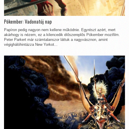
Pókember: Vadonatúj nap
Papíron pedig nagyon nem kellene működnie. Egyrészt azért, mert
akárhogy is nézem, ez a kilencedik élőszereplős Pókember mozifilm.
Peter Parkert már számtalanszor láttuk a nagyvásznon, amint
végighálóhintázza New Yorkot...