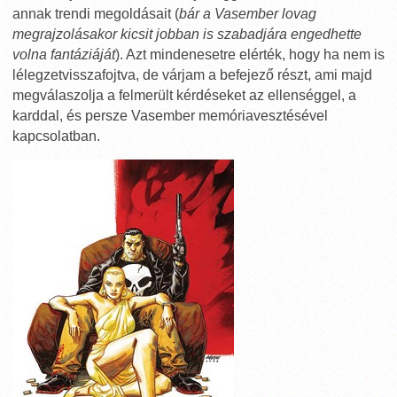
annak trendi megoldásait (
bár a Vasember lovag
megrajzolásakor kicsit jobban is szabadjára engedhette
volna fantáziáját
). Azt mindenesetre elérték, hogy ha nem is
lélegzetvisszafojtva, de várjam a befejező részt, ami majd
megválaszolja a felmerült kérdéseket az ellenséggel, a
karddal, és persze Vasember memóriavesztésével
kapcsolatban.