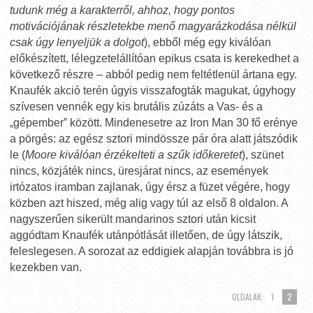
tudunk még a karakterről, ahhoz, hogy pontos
motivációjának részletekbe menő magyarázkodása nélkül
csak úgy lenyeljük a dolgot
), ebből még egy kiválóan
előkészített, lélegzetelállítóan epikus csata is kerekedhet a
következő részre – abból pedig nem feltétlenül ártana egy.
Knaufék akció terén úgyis visszafogták magukat, úgyhogy
szívesen vennék egy kis brutális zúzáts a Vas- és a
„gépember” között. Mindenesetre az Iron Man 30 fő erénye
a pörgés: az egész sztori mindössze pár óra alatt játszódik
le (
Moore kiválóan érzékelteti a szűk időkeretet
), szünet
nincs, közjáték nincs, üresjárat nincs, az események
irtózatos iramban zajlanak, úgy érsz a füzet végére, hogy
közben azt hiszed, még alig vagy túl az első 8 oldalon. A
nagyszerűen sikerült mandarinos sztori után kicsit
aggódtam Knaufék utánpótlását illetően, de úgy látszik,
feleslegesen. A sorozat az eddigiek alapján továbbra is jó
kezekben van.
OLDALAK:
1
2