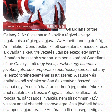
Guardians of the
Galaxy 2
: Az új csapat találkozik a régivel – vagy
legalábbis a régi egy tagjával. Az Abnett-Lanning duó új,
Annihilation Conquestből kinőtt sorozatának második része
a kiválóan sikerült felvezetés után belekezd egy immár
láthatóan hosszabb sztoriba, amiben a korábbi Guardians
of the Galaxy című (
egy távoli, részben egy alternatív
jövőben játszódó, űroperás-szuperhősös
) sorozat néhány
jellemző történetelemének is jut szerep. A szuper- és
antihősökből szórakoztatóan és kreatívan összeállított
csapat egy tér és idő határán sodródó jégtömbre érkezik,
ahol rátalálnak a Bosszú Angyalai főhadiszállásának
roncsaira, pár csápos, nyálkás, nem túl kommunikatív,
viszont annál éhesebb szörnyetegre, és a jövőbeli hősök
oszlopos tagjára, Vance Astróra – a fő ellenség pedig az