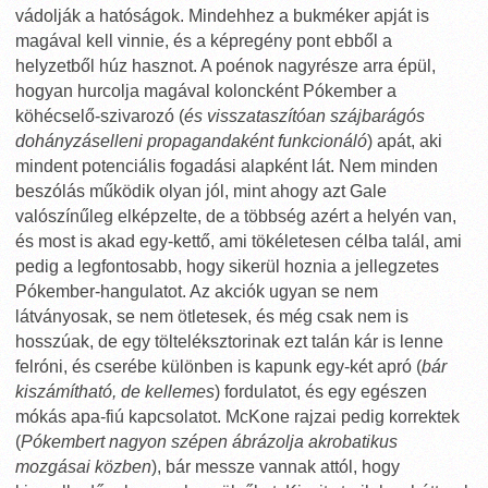
vádolják a hatóságok. Mindehhez a bukméker apját is
magával kell vinnie, és a képregény pont ebből a
helyzetből húz hasznot. A poénok nagyrésze arra épül,
hogyan hurcolja magával koloncként Pókember a
köhécselő-szivarozó (
és visszataszítóan szájbarágós
dohányzáselleni propagandaként funkcionáló
) apát, aki
mindent potenciális fogadási alapként lát. Nem minden
beszólás működik olyan jól, mint ahogy azt Gale
valószínűleg elképzelte, de a többség azért a helyén van,
és most is akad egy-kettő, ami tökéletesen célba talál, ami
pedig a legfontosabb, hogy sikerül hoznia a jellegzetes
Pókember-hangulatot. Az akciók ugyan se nem
látványosak, se nem ötletesek, és még csak nem is
hosszúak, de egy tölteléksztorinak ezt talán kár is lenne
felróni, és cserébe különben is kapunk egy-két apró (
bár
kiszámítható, de kellemes
) fordulatot, és egy egészen
mókás apa-fiú kapcsolatot. McKone rajzai pedig korrektek
(
Pókembert nagyon szépen ábrázolja akrobatikus
mozgásai közben
), bár messze vannak attól, hogy