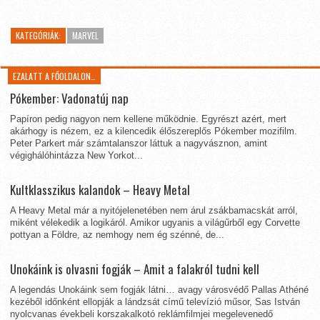
KATEGÓRIÁK:
MARVEL
EZALATT A FŐOLDALON…
Pókember: Vadonatúj nap
Papíron pedig nagyon nem kellene működnie. Egyrészt azért, mert
akárhogy is nézem, ez a kilencedik élőszereplős Pókember mozifilm.
Peter Parkert már számtalanszor láttuk a nagyvásznon, amint
végighálóhintázza New Yorkot...
Kultklasszikus kalandok – Heavy Metal
A Heavy Metal már a nyitójelenetében nem árul zsákbamacskát arról,
miként vélekedik a logikáról. Amikor ugyanis a világűrből egy Corvette
pottyan a Földre, az nemhogy nem ég szénné, de...
Unokáink is olvasni fogják – Amit a falakról tudni kell
A legendás Unokáink sem fogják látni… avagy városvédő Pallas Athéné
kezéből időnként ellopják a lándzsát című televízió műsor, Sas István
nyolcvanas évekbeli korszakalkotó reklámfilmjei megelevenedő