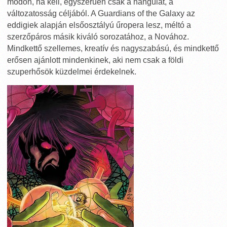
módon, ha kell, egyszerűen csak a hangulat, a
változatosság céljából. A Guardians of the Galaxy az
eddigiek alapján elsőosztályú űropera lesz, méltó a
szerzőpáros másik kiváló sorozatához, a Novához.
Mindkettő szellemes, kreatív és nagyszabású, és mindkettő
erősen ajánlott mindenkinek, aki nem csak a földi
szuperhősök küzdelmei érdekelnek.