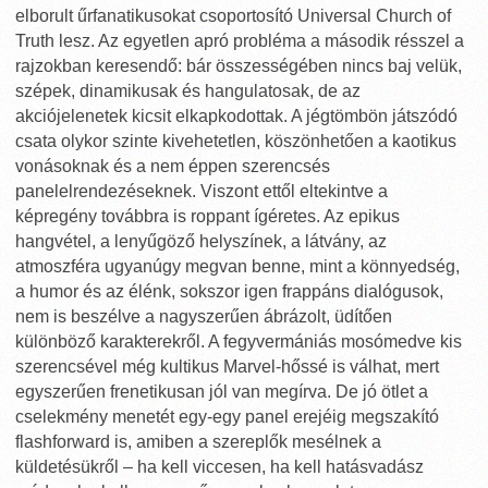
elborult űrfanatikusokat csoportosító Universal Church of
Truth lesz. Az egyetlen apró probléma a második résszel a
rajzokban keresendő: bár összességében nincs baj velük,
szépek, dinamikusak és hangulatosak, de az
akciójelenetek kicsit elkapkodottak. A jégtömbön játszódó
csata olykor szinte kivehetetlen, köszönhetően a kaotikus
vonásoknak és a nem éppen szerencsés
panelelrendezéseknek. Viszont ettől eltekintve a
képregény továbbra is roppant ígéretes. Az epikus
hangvétel, a lenyűgöző helyszínek, a látvány, az
atmoszféra ugyanúgy megvan benne, mint a könnyedség,
a humor és az élénk, sokszor igen frappáns dialógusok,
nem is beszélve a nagyszerűen ábrázolt, üdítően
különböző karakterekről. A fegyvermániás mosómedve kis
szerencsével még kultikus Marvel-hőssé is válhat, mert
egyszerűen frenetikusan jól van megírva. De jó ötlet a
cselekmény menetét egy-egy panel erejéig megszakító
flashforward is, amiben a szereplők mesélnek a
küldetésükről – ha kell viccesen, ha kell hatásvadász