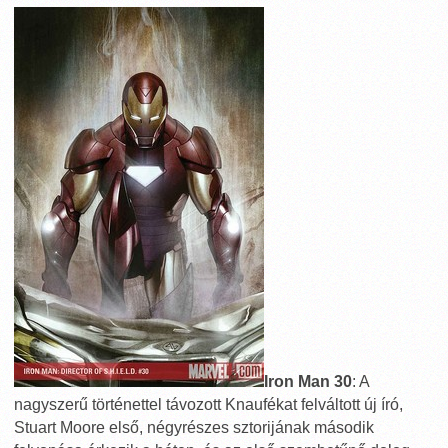
Iron Man 30
: A
nagyszerű történettel távozott Knaufékat felváltott új író,
Stuart Moore első, négyrészes sztorijának második