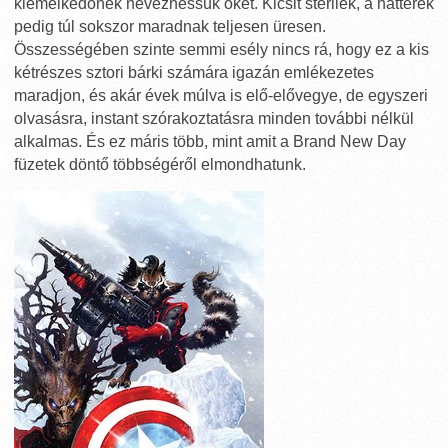
kiemelkedőnek nevezhessük őket. Kicsit sterilek, a hátterek
pedig túl sokszor maradnak teljesen üresen.
Összességében szinte semmi esély nincs rá, hogy ez a kis
kétrészes sztori bárki számára igazán emlékezetes
maradjon, és akár évek múlva is elő-elővegye, de egyszeri
olvasásra, instant szórakoztatásra minden további nélkül
alkalmas. És ez máris több, mint amit a Brand New Day
füzetek döntő többségéről elmondhatunk.