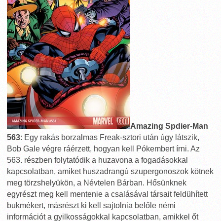
Amazing Spdier-Man
563
: Egy rakás borzalmas Freak-sztori után úgy látszik,
Bob Gale végre ráérzett, hogyan kell Pókembert írni. Az
563. részben folytatódik a huzavona a fogadásokkal
kapcsolatban, amiket huszadrangú szupergonoszok kötnek
meg törzshelyükön, a Névtelen Bárban. Hősünknek
egyrészt meg kell mentenie a csalásával társait feldühített
bukmékert, másrészt ki kell sajtolnia belőle némi
információt a gyilkosságokkal kapcsolatban, amikkel őt