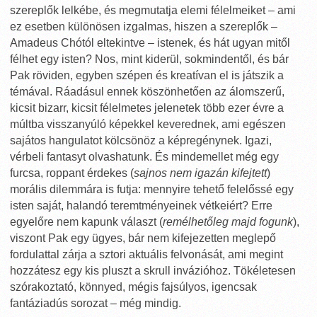
szereplők lelkébe, és megmutatja elemi félelmeiket – ami
ez esetben különösen izgalmas, hiszen a szereplők –
Amadeus Chótól eltekintve – istenek, és hát ugyan mitől
félhet egy isten? Nos, mint kiderül, sokmindentől, és bár
Pak röviden, egyben szépen és kreatívan el is játszik a
témával. Ráadásul ennek köszönhetően az álomszerű,
kicsit bizarr, kicsit félelmetes jelenetek több ezer évre a
múltba visszanyúló képekkel keverednek, ami egészen
sajátos hangulatot kölcsönöz a képregénynek. Igazi,
vérbeli fantasyt olvashatunk. És mindemellet még egy
furcsa, roppant érdekes (
sajnos nem igazán kifejtett
)
morális dilemmára is futja: mennyire tehető felelőssé egy
isten saját, halandó teremtményeinek vétkeiért? Erre
egyelőre nem kapunk választ (
remélhetőleg majd fogunk
),
viszont Pak egy ügyes, bár nem kifejezetten meglepő
fordulattal zárja a sztori aktuális felvonását, ami megint
hozzátesz egy kis pluszt a skrull invázióhoz. Tökéletesen
szórakoztató, könnyed, mégis fajsúlyos, igencsak
fantáziadús sorozat – még mindig.