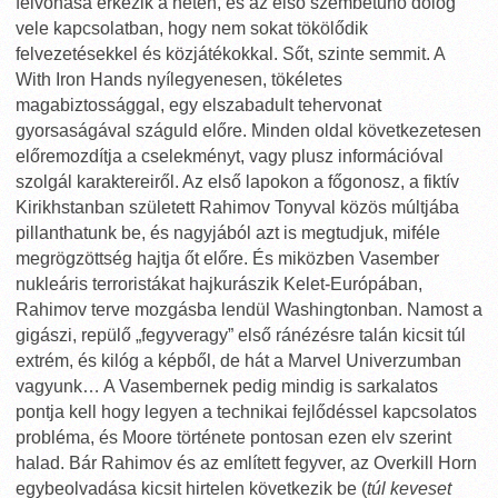
felvonása érkezik a héten, és az első szembetűnő dolog
vele kapcsolatban, hogy nem sokat tökölődik
felvezetésekkel és közjátékokkal. Sőt, szinte semmit. A
With Iron Hands nyílegyenesen, tökéletes
magabiztossággal, egy elszabadult tehervonat
gyorsaságával száguld előre. Minden oldal következetesen
előremozdítja a cselekményt, vagy plusz információval
szolgál karaktereiről. Az első lapokon a főgonosz, a fiktív
Kirikhstanban született Rahimov Tonyval közös múltjába
pillanthatunk be, és nagyjából azt is megtudjuk, miféle
megrögzöttség hajtja őt előre. És miközben Vasember
nukleáris terroristákat hajkurászik Kelet-Európában,
Rahimov terve mozgásba lendül Washingtonban. Namost a
gigászi, repülő „fegyveragy” első ránézésre talán kicsit túl
extrém, és kilóg a képből, de hát a Marvel Univerzumban
vagyunk… A Vasembernek pedig mindig is sarkalatos
pontja kell hogy legyen a technikai fejlődéssel kapcsolatos
probléma, és Moore története pontosan ezen elv szerint
halad. Bár Rahimov és az említett fegyver, az Overkill Horn
egybeolvadása kicsit hirtelen következik be (
túl keveset