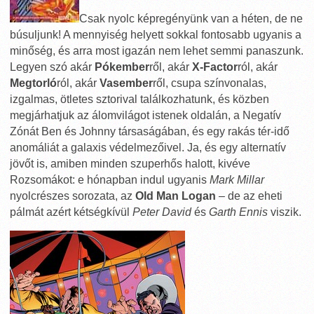
Csak nyolc képregényünk van a héten, de ne
búsuljunk! A mennyiség helyett sokkal fontosabb ugyanis a
minőség, és arra most igazán nem lehet semmi panaszunk.
Legyen szó akár
Pókember
ről, akár
X-Factor
ról, akár
Megtorló
ról, akár
Vasember
ről, csupa színvonalas,
izgalmas, ötletes sztorival találkozhatunk, és közben
megjárhatjuk az álomvilágot istenek oldalán, a Negatív
Zónát Ben és Johnny társaságában, és egy rakás tér-idő
anomáliát a galaxis védelmezőivel. Ja, és egy alternatív
jövőt is, amiben minden szuperhős halott, kivéve
Rozsomákot: e hónapban indul ugyanis
Mark Millar
nyolcrészes sorozata, az
Old Man Logan
– de az eheti
pálmát azért kétségkívül
Peter David
és
Garth Ennis
viszik.