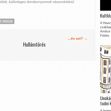
ötött, különleges dombornyomott vászonkötésű
Kultkl
D VIRÁGOK
A Heavy
zsákbam
Amikor 
Földre,
...és ezt? →
Hullámtörés
Unokái
tudni 
A legen