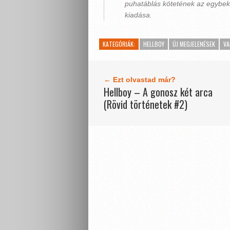
puhatáblás kötetének az egybek
kiadása.
KATEGÓRIÁK:
HELLBOY
ÚJ MEGJELENÉSEK
VA
← Ezt olvastad már?
Hellboy – A gonosz két arca
(Rövid történetek #2)