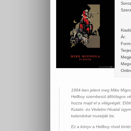
Soroz
Szerz
Kiadó
Ár:
Form
Terje
Megje
Megv
Onlin
1994-ben jelent meg Mike Mignol
Hellboy szembesül állítólagos vé
hozza majd el a világvégét. Előt
Kutató- és Védelmi Hivatal ügyn
kalandokat mutatják be.
Ez a könyv a Hellboy rövid törté