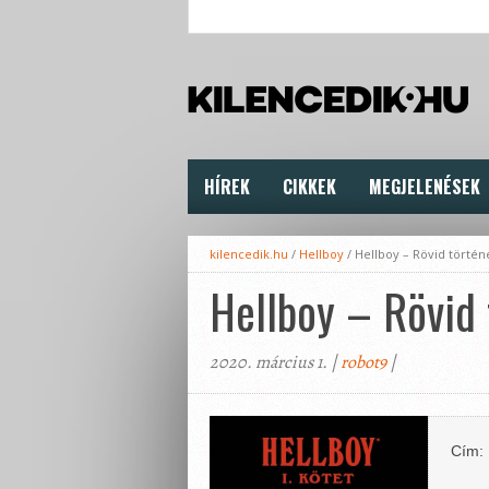
HÍREK
CIKKEK
MEGJELENÉSEK
kilencedik.hu
/
Hellboy
/
Hellboy – Rövid történ
Hellboy – Rövid 
2020. március 1. |
robot9
|
Cím: