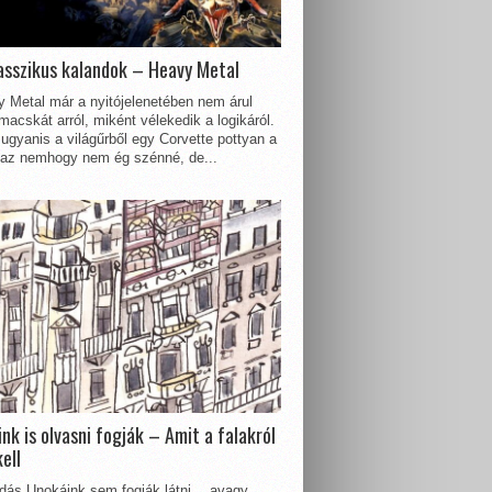
asszikus kalandok – Heavy Metal
 Metal már a nyitójelenetében nem árul
acskát arról, miként vélekedik a logikáról.
ugyanis a világűrből egy Corvette pottyan a
 az nemhogy nem ég szénné, de...
nk is olvasni fogják – Amit a falakról
kell
dás Unokáink sem fogják látni… avagy