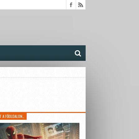
T A FŐOLDALON…