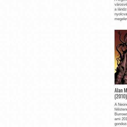
városvé
a lándz
nyolcva
megelev
Alan 
(2010)
A Neon
féliste
Burrows
ami 201
gondozá