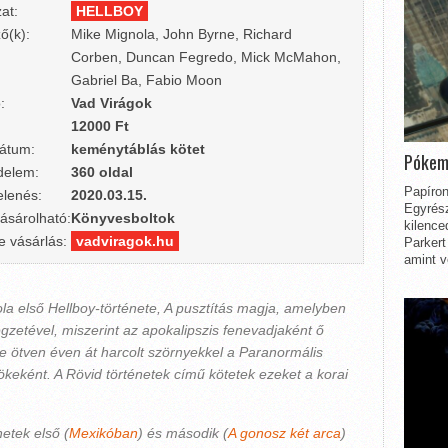
at:
HELLBOY
ő(k):
Mike Mignola, John Byrne, Richard
Corben, Duncan Fegredo, Mick McMahon,
Gabriel Ba, Fabio Moon
:
Vad Virágok
12000 Ft
átum:
keménytáblás kötet
Pókem
delem:
360 oldal
Papíron
lenés:
2020.03.15.
Egyrész
ásárolható:
Könyvesboltok
kilence
e vásárlás:
vadviragok.hu
Parkert
amint v
a első Hellboy-története, A pusztítás magja, amelyben
gzetével, miszerint az apokalipszis fenevadjaként ő
te ötven éven át harcolt szörnyekkel a Paranormális
ökeként. A Rövid történetek című kötetek ezeket a korai
netek első (
Mexikóban
) és második (
A gonosz két arca
)