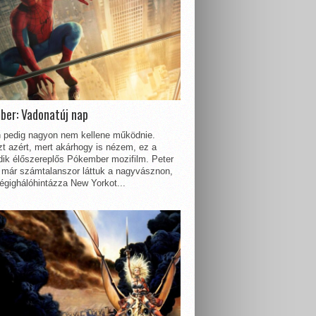
ber: Vadonatúj nap
 pedig nagyon nem kellene működnie.
t azért, mert akárhogy is nézem, ez a
dik élőszereplős Pókember mozifilm. Peter
 már számtalanszor láttuk a nagyvásznon,
égighálóhintázza New Yorkot...