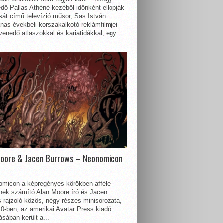
dő Pallas Athéné kezéből időnként ellopják
sát című televízió műsor, Sas István
nas évekbeli korszakalkotó reklámfilmjei
enedő atlaszokkal és kariatidákkal, egy...
Moore & Jacen Burrows – Neonomicon
omicon a képregényes körökben afféle
nnek számító Alan Moore író és Jacen
 rajzoló közös, négy részes minisorozata,
0-ben, az amerikai Avatar Press kiadó
sában került a...