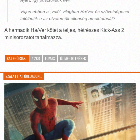
lejárt, így pusztulniuk kell.
Vajon ebben a „való” világban Ha/Ver és szövetségesei
túlélhetik-e az elvetemült ellenség ámokfutását?
A harmadik Ha/Ver kötet a teljes, hétrészes Kick-Ass 2
minisorozatot tartalmazza.
KATEGÓRIÁK:
42KB
FUMAX
ÚJ MEGJELENÉSEK
EZALATT A FŐOLDALON…