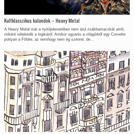
Kultklasszikus kalandok – Heavy Metal
A Heavy Metal már a nyitójelenetében nem árul zsákbamacskát arról,
miként vélekedik a logikáról. Amikor ugyanis a világűrből egy Corvette
pottyan a Földre, az nemhogy nem ég szénné, de...