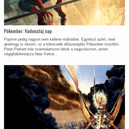
Pókember: Vadonatúj nap
Papíron pedig nagyon nem kellene működnie. Egyrészt azért, mert
akárhogy is nézem, ez a kilencedik élőszereplős Pókember mozifilm.
Peter Parkert már számtalanszor láttuk a nagyvásznon, amint
végighálóhintázza New Yorkot...