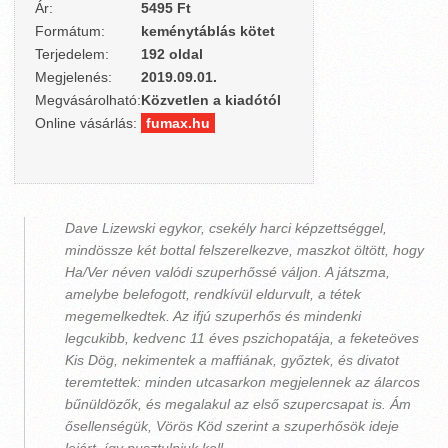
Ár:
5495 Ft
Formátum:
keménytáblás kötet
Terjedelem:
192 oldal
Megjelenés:
2019.09.01.
Megvásárolható:
Közvetlen a kiadótól
Online vásárlás:
fumax.hu
Dave Lizewski egykor, csekély harci képzettséggel,
mindössze két bottal felszerelkezve, maszkot öltött, hogy
Ha/Ver néven valódi szuperhőssé váljon. A játszma,
amelybe belefogott, rendkívül eldurvult, a tétek
megemelkedtek. Az ifjú szuperhős és mindenki
legcukibb, kedvenc 11 éves pszichopatája, a feketeöves
Kis Dög, nekimentek a maffiának, győztek, és divatot
teremtettek: minden utcasarkon megjelennek az álarcos
bűnüldözők, és megalakul az első szupercsapat is. Ám
ősellenségük, Vörös Köd szerint a szuperhősök ideje