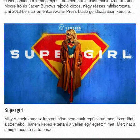
A Neonomicon a képregényes körökben afféle félistennek számító Alan
Moore író és Jacen Burrows rajzoló közös, négy részes minisorozata,
ami 2010-ben, az amerikai Avatar Press kiadó gondozásában került a...
Supergirl
Milly Alcock kamasz kriptoni hőse nem csak repülni tud meg lézert lőni
a szeméből, hanem képes eltartani a vállán egy egész filmet. Mert hát a
smirgli modora és traumái...