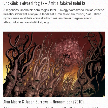
Unokáink is olvasni fogják – Amit a falakról tudni kell
A legendás Unokáink sem fogják látni… avagy városvédő Pallas Athéné
kezéből időnként ellopják a lándzsát című televízió műsor, Sas István
nyolcvanas évekbeli korszakalkotó reklámfilmjei megelevenedő
atlaszokkal és kariatidákkal, egy...
Alan Moore & Jacen Burrows – Neonomicon (2010)