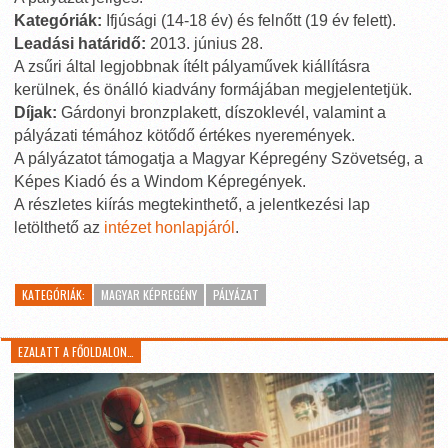
Kategóriák:
Ifjúsági (14-18 év) és felnőtt (19 év felett).
Leadási határidő:
2013. június 28.
A zsűri által legjobbnak ítélt pályaművek kiállításra
kerülnek, és önálló kiadvány formájában megjelentetjük.
Díjak:
Gárdonyi bronzplakett, díszoklevél, valamint a
pályázati témához kötődő értékes nyeremények.
A pályázatot támogatja a Magyar Képregény Szövetség, a
Képes Kiadó és a Windom Képregények.
A részletes kiírás megtekinthető, a jelentkezési lap
letölthető az
intézet honlapjáról
.
KATEGÓRIÁK:
MAGYAR KÉPREGÉNY
PÁLYÁZAT
EZALATT A FŐOLDALON…