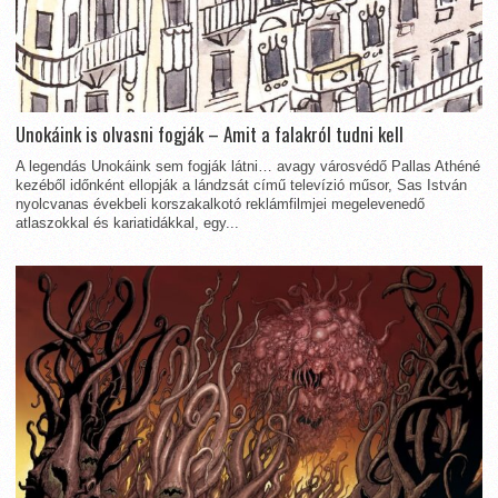
Unokáink is olvasni fogják – Amit a falakról tudni kell
A legendás Unokáink sem fogják látni… avagy városvédő Pallas Athéné
kezéből időnként ellopják a lándzsát című televízió műsor, Sas István
nyolcvanas évekbeli korszakalkotó reklámfilmjei megelevenedő
atlaszokkal és kariatidákkal, egy...