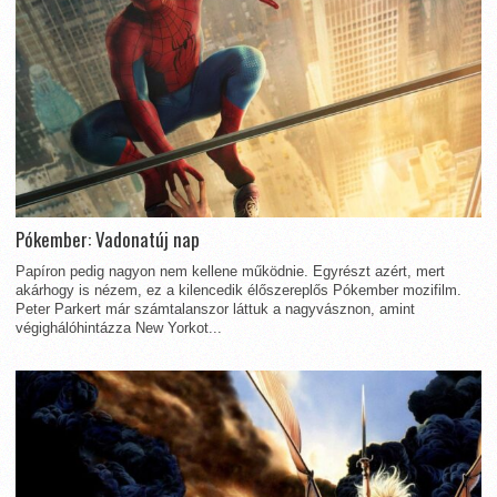
Pókember: Vadonatúj nap
Papíron pedig nagyon nem kellene működnie. Egyrészt azért, mert
akárhogy is nézem, ez a kilencedik élőszereplős Pókember mozifilm.
Peter Parkert már számtalanszor láttuk a nagyvásznon, amint
végighálóhintázza New Yorkot...