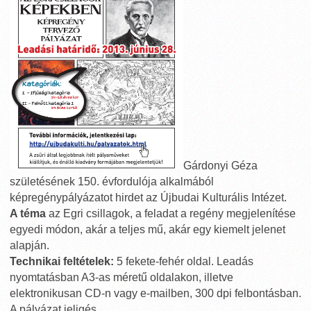
Gárdonyi Géza
születésének 150. évfordulója alkalmából
képregénypályázatot hirdet az Újbudai Kulturális Intézet.
A téma
az Egri csillagok, a feladat a regény megjelenítése
egyedi módon, akár a teljes mű, akár egy kiemelt jelenet
alapján.
Technikai feltételek:
5 fekete-fehér oldal. Leadás
nyomtatásban A3-as méretű oldalakon, illetve
elektronikusan CD-n vagy e-mailben, 300 dpi felbontásban.
A pályázat jeligés.