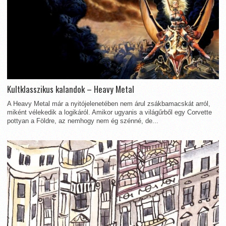
Kultklasszikus kalandok – Heavy Metal
A Heavy Metal már a nyitójelenetében nem árul zsákbamacskát arról,
miként vélekedik a logikáról. Amikor ugyanis a világűrből egy Corvette
pottyan a Földre, az nemhogy nem ég szénné, de...