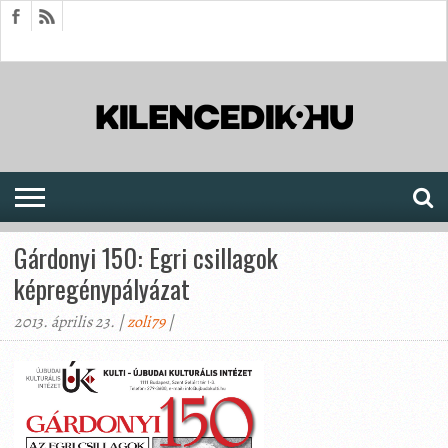
HÍREK
CIKKEK
MEGJELENÉSEK
AKTUÁLIS
SAJTÓARCHÍVUM
FÓRUM
SOROZATOK
Gárdonyi 150: Egri csillagok
képregénypályázat
2013. április 23. |
zoli79
|