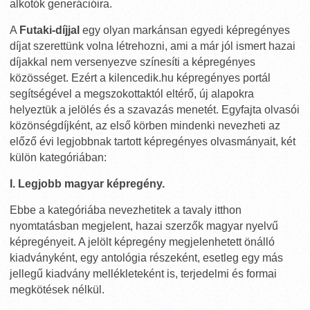
alkotók generációira.
A
Futaki-díjjal
egy olyan markánsan egyedi képregényes
díjat szerettünk volna létrehozni, ami a már jól ismert hazai
díjakkal nem versenyezve színesíti a képregényes
közösséget. Ezért a kilencedik.hu képregényes portál
segítségével a megszokottaktól eltérő, új alapokra
helyeztük a jelölés és a szavazás menetét. Egyfajta olvasói
közönségdíjként, az első körben mindenki nevezheti az
előző évi legjobbnak tartott képregényes olvasmányait, két
külön kategóriában:
I. Legjobb magyar képregény.
Ebbe a kategóriába nevezhetitek a tavaly itthon
nyomtatásban megjelent, hazai szerzők magyar nyelvű
képregényeit. A jelölt képregény megjelenhetett önálló
kiadványként, egy antológia részeként, esetleg egy más
jellegű kiadvány mellékleteként is, terjedelmi és formai
megkötések nélkül.