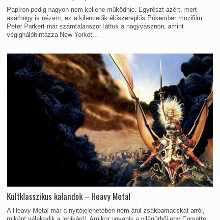
Papíron pedig nagyon nem kellene működnie. Egyrészt azért, mert
akárhogy is nézem, ez a kilencedik élőszereplős Pókember mozifilm.
Peter Parkert már számtalanszor láttuk a nagyvásznon, amint
végighálóhintázza New Yorkot...
Kultklasszikus kalandok – Heavy Metal
A Heavy Metal már a nyitójelenetében nem árul zsákbamacskát arról,
miként vélekedik a logikáról. Amikor ugyanis a világűrből egy Corvette