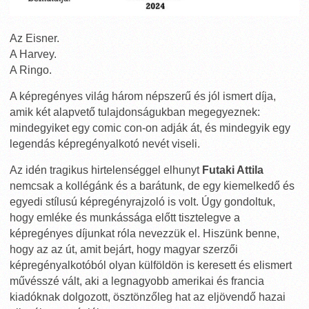
Az Eisner.
A Harvey.
A Ringo.
A képregényes világ három népszerű és jól ismert díja,
amik két alapvető tulajdonságukban megegyeznek:
mindegyiket egy comic con-on adják át, és mindegyik egy
legendás képregényalkotó nevét viseli.
Az idén tragikus hirtelenséggel elhunyt
Futaki Attila
nemcsak a kollégánk és a barátunk, de egy kiemelkedő és
egyedi stílusú képregényrajzoló is volt. Úgy gondoltuk,
hogy emléke és munkássága előtt tisztelegve a
képregényes díjunkat róla nevezzük el. Hiszünk benne,
hogy az az út, amit bejárt, hogy magyar szerzői
képregényalkotóból olyan külföldön is keresett és elismert
művésszé vált, aki a legnagyobb amerikai és francia
kiadóknak dolgozott, ösztönzőleg hat az eljövendő hazai