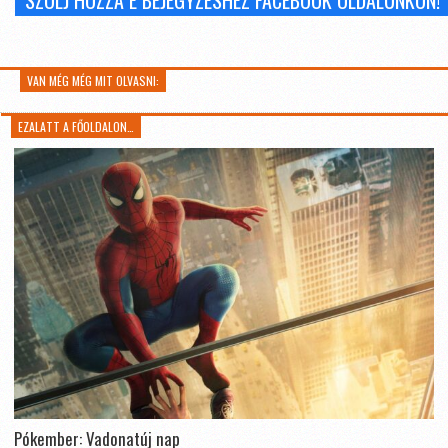
SZÓLJ HOZZÁ E BEJEGYZÉSHEZ FACEBOOK OLDALUNKON!
VAN MÉG MÉG MIT OLVASNI:
EZALATT A FŐOLDALON…
Pókember: Vadonatúj nap