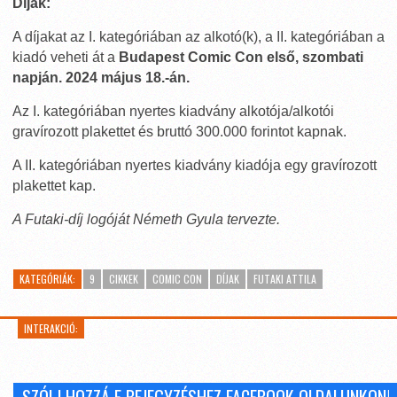
Díjak:
A díjakat az I. kategóriában az alkotó(k), a II. kategóriában a
kiadó veheti át a
Budapest Comic Con első, szombati
napján. 2024 május 18.-án.
Az I. kategóriában nyertes kiadvány alkotója/alkotói
gravírozott plakettet és bruttó 300.000 forintot kapnak.
A II. kategóriában nyertes kiadvány kiadója egy gravírozott
plakettet kap.
A Futaki-díj logóját Németh Gyula tervezte.
KATEGÓRIÁK:
9
CIKKEK
COMIC CON
DÍJAK
FUTAKI ATTILA
INTERAKCIÓ: