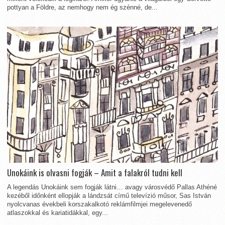
pottyan a Földre, az nemhogy nem ég szénné, de...
Unokáink is olvasni fogják – Amit a falakról tudni kell
A legendás Unokáink sem fogják látni… avagy városvédő Pallas Athéné
kezéből időnként ellopják a lándzsát című televízió műsor, Sas István
nyolcvanas évekbeli korszakalkotó reklámfilmjei megelevenedő
atlaszokkal és kariatidákkal, egy...