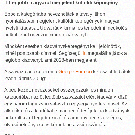
II. Legjobb magyarul megjelent külföldi képregény.
Ebbe a kategóriába nevezhetitek a tavaly itthon
nyomtatásban megjelent külföldi képregények magyar
nyelvű kiadását. Ugyanúgy formai és terjedelmi megkötés
nélkül lehet nevezni minden kiadványt.
Mindként esetben kiadványt/képregényt kell jelölnötök,
minél pontosabb címmel. Segítségül
itt
megtalálhatjátok a
legtöbb kiadványt, ami 2023-ban megjelent.
A szavazataitokat ezen a
Google Formon
keresztül tudjátok
leadni április 30.-ig:
A beérkezett nevezéseket összegezzük, és minden
kategóriában az öt legtöbb szavazatot elért kiadvány közül
egy három tagú zsűri választ ki egy-egy nyertes művet. Az
alkotókat és a kiadókat e-mailben értesítjük, ha kiadványuk
bekerült az öt legjobb közé, és amennyiben szükséges,
olvasópéldányokat is kérünk be a zsűri számára.