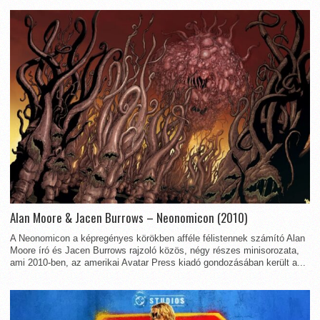
Alan Moore & Jacen Burrows – Neonomicon (2010)
A Neonomicon a képregényes körökben afféle félistennek számító Alan
Moore író és Jacen Burrows rajzoló közös, négy részes minisorozata,
ami 2010-ben, az amerikai Avatar Press kiadó gondozásában került a...