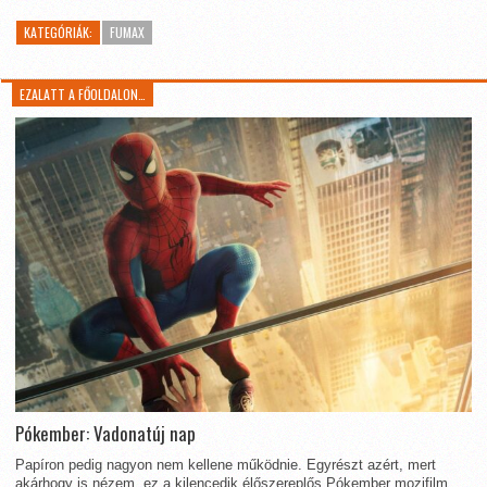
KATEGÓRIÁK:
FUMAX
EZALATT A FŐOLDALON…
Pókember: Vadonatúj nap
Papíron pedig nagyon nem kellene működnie. Egyrészt azért, mert
akárhogy is nézem, ez a kilencedik élőszereplős Pókember mozifilm.