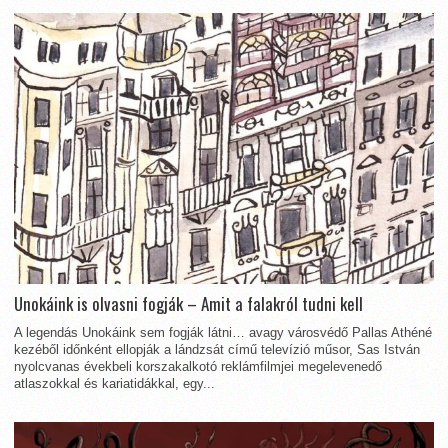
Unokáink is olvasni fogják – Amit a falakról tudni kell
A legendás Unokáink sem fogják látni… avagy városvédő Pallas Athéné
kezéből időnként ellopják a lándzsát című televízió műsor, Sas István
nyolcvanas évekbeli korszakalkotó reklámfilmjei megelevenedő
atlaszokkal és kariatidákkal, egy...