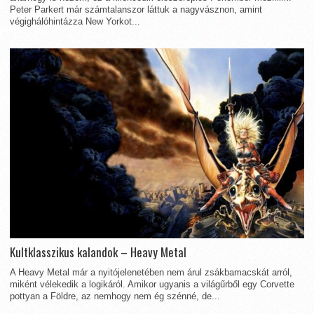
Peter Parkert már számtalanszor láttuk a nagyvásznon, amint
végighálóhintázza New Yorkot...
Kultklasszikus kalandok – Heavy Metal
A Heavy Metal már a nyitójelenetében nem árul zsákbamacskát arról,
miként vélekedik a logikáról. Amikor ugyanis a világűrből egy Corvette
pottyan a Földre, az nemhogy nem ég szénné, de...