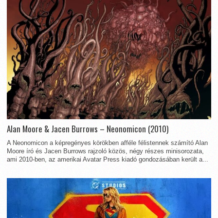
Alan Moore & Jacen Burrows – Neonomicon (2010)
A Neonomicon a képregényes körökben afféle félistennek számító Alan
Moore író és Jacen Burrows rajzoló közös, négy részes minisorozata,
ami 2010-ben, az amerikai Avatar Press kiadó gondozásában került a...