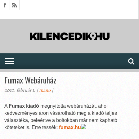
HÍREK
CIKKEK
MEGJELENÉSEK
AKTUÁLIS
SAJTÓARCHÍVUM
FÓRUM
SOROZATOK
Fumax Webáruház
2010. február 1. |
mano
|
A
Fumax kiadó
megnyitotta webáruházát, ahol
kedvezményes áron vásárolható meg a kiadó teljes
választéka, beleértve a boltokban már nem kapható
köteteket is. Erre tessék:
fumax.hu