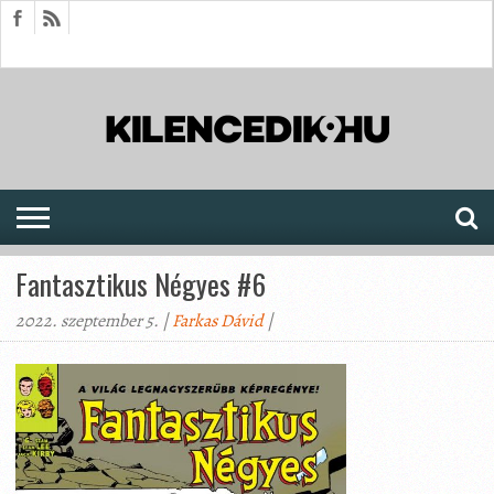
HÍREK
CIKKEK
MEGJELENÉSEK
AKTUÁLIS
SAJTÓARCHÍVUM
FÓRUM
SOROZATOK
Fantasztikus Négyes #6
2022. szeptember 5. |
Farkas Dávid
|