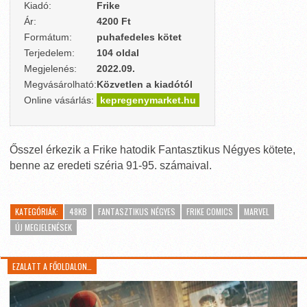
Kiadó:
Frike
Ár:
4200 Ft
Formátum:
puhafedeles kötet
Terjedelem:
104 oldal
Megjelenés:
2022.09.
Megvásárolható:
Közvetlen a kiadótól
Online vásárlás:
kepregenymarket.hu
Ősszel érkezik a Frike hatodik Fantasztikus Négyes kötete,
benne az eredeti széria 91-95. számaival.
KATEGÓRIÁK:
48KB
FANTASZTIKUS NÉGYES
FRIKE COMICS
MARVEL
ÚJ MEGJELENÉSEK
EZALATT A FŐOLDALON…