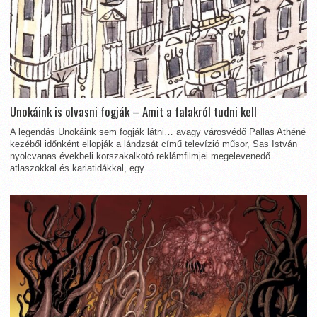
Unokáink is olvasni fogják – Amit a falakról tudni kell
A legendás Unokáink sem fogják látni… avagy városvédő Pallas Athéné
kezéből időnként ellopják a lándzsát című televízió műsor, Sas István
nyolcvanas évekbeli korszakalkotó reklámfilmjei megelevenedő
atlaszokkal és kariatidákkal, egy...