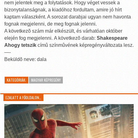
nem jelentek meg a folytatások. Hogy véget vessek a
bizonytalanságnak, a kiadóhoz fordultam, amire jó hírt
kaptam válaszként. A sorozat darabjai ugyan nem havonta
fognak megjelenni, de meg fognak jelenni.
A következõ szám már elkészült, és várhatóan október
elején fog megjelenni. A következõ darab:
Shakespeare
Ahogy tetszik
címû színmûvének képregényváltozata lesz.
—-
Beküldõ neve: dala
KATEGÓRIÁK:
MAGYAR KÉPREGÉNY
EZALATT A FŐOLDALON…