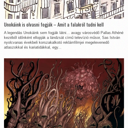
Unokáink is olvasni fogják – Amit a falakról tudni kell
A legendás Unokáink sem fogják látni… avagy városvédő Pallas Athéné
kezéből időnként ellopják a lándzsát című televízió műsor, Sas István
nyolcvanas évekbeli korszakalkotó reklámfilmjei megelevenedő
atlaszokkal és kariatidákkal, egy...