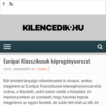
HÍREK
CIKKEK
MEGJELENÉSEK
AKTUÁLIS
SAJTÓARCHÍVUM
FÓRUM
SOROZATOK
Európai Klasszikusok képregénysorozat
2003. szeptember 19. |
mano
|
Bár lehetett fanyalgó véleményeket is olvasni, amikor
megjelent az Európai Klasszikusok képregénysorozat elsõ
száma, a Macbeth, azért sokan várták a folytatást. Az
impresszumban az szerepelt, hogy havonta fognak
megjelenni az egyes füzetek, de aztán telt-múlt az idõ, és