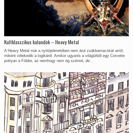
Kultklasszikus kalandok – Heavy Metal
A Heavy Metal már a nyitójelenetében nem árul zsákbamacskát arról,
miként vélekedik a logikáról. Amikor ugyanis a világűrből egy Corvette
pottyan a Földre, az nemhogy nem ég szénné, de...