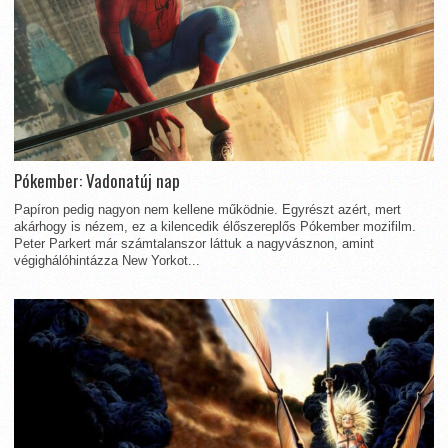
Pókember: Vadonatúj nap
Papíron pedig nagyon nem kellene működnie. Egyrészt azért, mert
akárhogy is nézem, ez a kilencedik élőszereplős Pókember mozifilm.
Peter Parkert már számtalanszor láttuk a nagyvásznon, amint
végighálóhintázza New Yorkot...