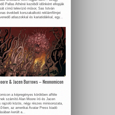
dő Pallas Athéné kezéből időnként ellopják
sát című televízió műsor, Sas István
nas évekbeli korszakalkotó reklámfilmjei
enedő atlaszokkal és kariatidákkal, egy...
Moore & Jacen Burrows – Neonomicon
omicon a képregényes körökben afféle
nnek számító Alan Moore író és Jacen
 rajzoló közös, négy részes minisorozata,
0-ben, az amerikai Avatar Press kiadó
sában került a...