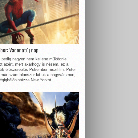
ber: Vadonatúj nap
 pedig nagyon nem kellene működnie.
t azért, mert akárhogy is nézem, ez a
dik élőszereplős Pókember mozifilm. Peter
 már számtalanszor láttuk a nagyvásznon,
égighálóhintázza New Yorkot...