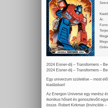
Szerz
Kiadó
Ár:
Form
Terje
Megje
Megv
Onlin
2024 Eisner-díj – Transformers – Be
2024 Eisner-díj – Transformers – Best
Egy univerzum születése – most elő
kiadásban!
Az Energon Universe egy merész és 
ikonikus hőseit és gonosztevőit egy
össze. Robert Kirkman (Invincible –