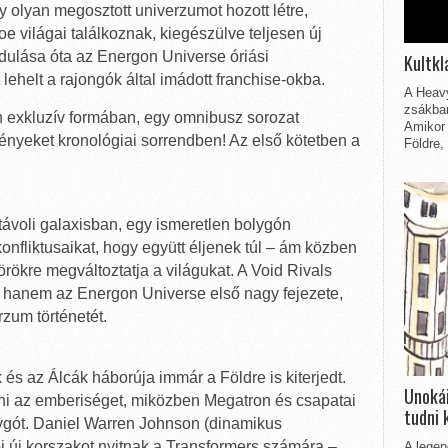
olyan megosztott univerzumot hozott létre,
e világai találkoznak, kiegészülve teljesen új
ndulása óta az Energon Universe óriási
Kultkl
lehelt a rajongók által imádott franchise-okba.
A Heavy
zsákbam
 exkluzív formában, egy omnibusz sorozat
Amikor 
ényeket kronológiai sorrendben! Az első kötetben a
Földre,
távoli galaxisban, egy ismeretlen bolygón
onfliktusaikat, hogy együtt éljenek túl – ám közben
rökre megváltoztatja a világukat. A Void Rivals
, hanem az Energon Universe első nagy fejezete,
zum történetét.
 és az Álcák háborúja immár a Földre is kiterjedt.
Unokái
i az emberiséget, miközben Megatron és csapatai
tudni 
lygót. Daniel Warren Johnson (dinamikus
i új korszakot nyitnak a Transformers számára –
A legen