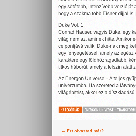
egy sötétebb, intenzívebb verzióját 
hogy a szakma több Eisner-díjjal is j
Duke Vol. 1
Conrad Hauser, vagyis Duke, egy ka
világ nem az, aminek hitte. Amikor 
célpontjává válik, Duke-nak meg kell 
egy fenyegetéssel, amely az egész vi
karaktere egy földhözragadtabb, kémt
titkos háborút, amely a felszín alatt za
Az Energon Universe – A teljes gyű
univerzumba. Ha szereted a látványo
világépítést, akkor ez a díszkiadású
KATEGÓRIÁK:
ENERGON UNIVERSE + TRANSFORM
← Ezt olvastad már?