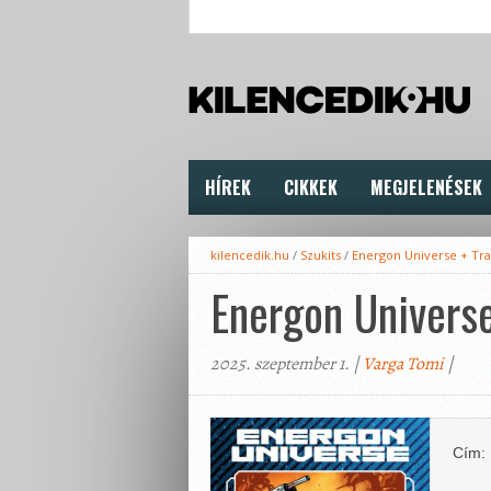
HÍREK
CIKKEK
MEGJELENÉSEK
kilencedik.hu
/
Szukits
/
Energon Universe + Tr
Energon Universe
2025. szeptember 1. |
Varga Tomi
|
Cím: