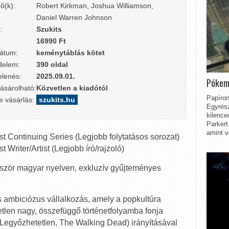
ő(k):
Robert Kirkman, Joshua Williamson,
Daniel Warren Johnson
:
Szukits
16990 Ft
átum:
keménytáblás kötet
delem:
390 oldal
lenés:
2025.09.01.
Pókem
ásárolható:
Közvetlen a kiadótól
Papíron
e vásárlás:
szukits.hu
Egyrész
kilence
Parkert
amint v
st Continuing Series (Legjobb folytatásos sorozat)
 Writer/Artist (Legjobb író/rajzoló)
ször magyar nyelven, exkluzív gyűjteményes
ambiciózus vállalkozás, amely a popkultúra
etlen nagy, összefüggő történetfolyamba fonja
 Legyőzhetetlen, The Walking Dead) irányításával