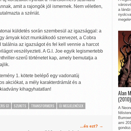
városvé
annak, amit a rajongók jól ismernek. Nem véletlen,
a lándz
utalmazta a szériát.
nyolcva
megelev
tonai küldetés során szembesül az igazsággal: a
egy árnyak közt munkálkodó szervezet, a Cobra
találnia az igazságot és fel kell vennie a harcot
lágot veszélyezteti. A G.I. Joe egyik legismertebb
hriller-szerű történetet kap, amely bemutatja a
jlik.
jtemény 1. kötete belépő egy vadonatúj
s akciókat, a mély karakterdrámát és a
 kiadvány kihagyhatatlan!
Alan 
(2010)
ERS G1
SZUKITS
TRANSFORMERS
ÚJ MEGJELENÉSEK
A Neon
féliste
Burrows
ami 201
...és ezt? →
gondozá