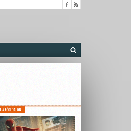
T A FŐOLDALON…