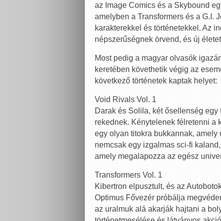
az Image Comics és a Skybound egy 
amelyben a Transformers és a G.I. Jo
karakterekkel és történetekkel. Az i
népszerűségnek örvend, és új életet 
Most pedig a magyar olvasók igazán
keretében követhetik végig az esem
következő történetek kaptak helyet:
Void Rivals Vol. 1
Darak és Solila, két ősellenség egy 
rekednek. Kénytelenek félretenni a k
egy olyan titokra bukkannak, amely ö
nemcsak egy izgalmas sci-fi kaland
amely megalapozza az egész univer
Transformers Vol. 1
Kibertron elpusztult, és az Autobotok
Optimus Fővezér próbálja megvéden
az uralmuk alá akarják hajtani a bo
történetmesélése és látványos akció