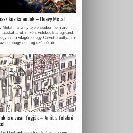
asszikus kalandok – Heavy Metal
 Metal már a nyitójelenetében nem árul
acskát arról, miként vélekedik a logikáról.
ugyanis a világűrből egy Corvette pottyan a
 az nemhogy nem ég szénné, de...
nk is olvasni fogják – Amit a falakról
kell
dás Unokáink sem fogják látni… avagy