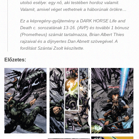
utolsó esélye: egy nő, aki testében hordoz valamit.
Valamit, amivel véget vethetnek a háborúnak örökre…
Ez a képregény-gyűjtemény a DARK HORSE Life and
Death c. sorozatának 13-16. (AVP) és további 1 bónusz
(Prometheus) számát tartalmazza, Brian Albert Thies
rajzaival és a díjnyertes Dan Abnett szövegével. A
fordítást Szántai Zsolt készítette.
Előzetes: