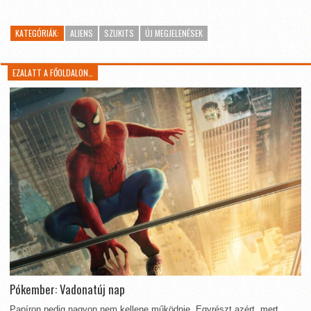
KATEGÓRIÁK:
ALIENS
SZUKITS
ÚJ MEGJELENÉSEK
EZALATT A FŐOLDALON…
Pókember: Vadonatúj nap
Papíron pedig nagyon nem kellene működnie. Egyrészt azért, mert