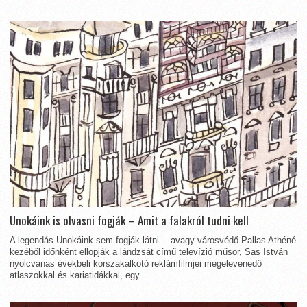
Unokáink is olvasni fogják – Amit a falakról tudni kell
A legendás Unokáink sem fogják látni… avagy városvédő Pallas Athéné
kezéből időnként ellopják a lándzsát című televízió műsor, Sas István
nyolcvanas évekbeli korszakalkotó reklámfilmjei megelevenedő
atlaszokkal és kariatidákkal, egy...