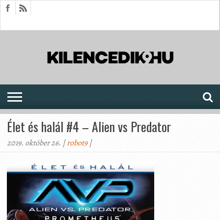
HÍREK
CIKKEK
MEGJELENÉSEK
AKTUÁLIS
SAJTÓARCHÍVUM
FÓRUM
SOROZATOK
Élet és halál #4 – Alien vs Predator
2019. október 26. |
robot9
|