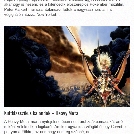
akárhogy is nézem, ez a kilencedik élőszereplős Pókember mozifilm.
Peter Parkert már számtalanszor láttuk a nagyvásznon, amint
végighálóhintázza New Yorkot...
Kultklasszikus kalandok – Heavy Metal
A Heavy Metal már a nyitójelenetében nem árul zsákbamacskát arról,
miként vélekedik a logikáról. Amikor ugyanis a világűrből egy Corvette
pottyan a Földre, az nemhogy nem ég szénné, de...