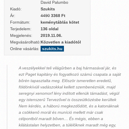
David Palumbo
Kiadó:
Szukits
Ár:
4490
3368 Ft
Formátum:
keménytáblás kötet
Terjedelem:
136 oldal
Megjelenés:
2019.11.06.
Megvásárolható:
Közvetlen a kiadótól
Online vásárlás:
szukits.hu
A veszélyekkel teli világűrben a baj hármasával jár, és
ezt Paget kapitány és fogyatkozó számú csapata a saját
bőrén tapasztalta meg. Először ismeretlen eredetű,
földönkívüli vadászokkal kellett szembenézniük, majd
seregnyi xenomorf lény indított ellenük támadást, végül
egy istenszerű Tervezővel is összeütközésbe kerültek
Nem kérdés, a háború megkezdődött, és a katonáknak
a csökkenő morál és muníció mellett már csak
célpontból maradt bőven… És mégis, ebben a
kilátástalan helyzetben, a túlélőknek maradt még egy,