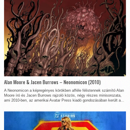
Alan Moore & Jacen Burrows – Neonomicon (2010)
A Neonomicon a képregényes körökben afféle félistennek számító Alan
Moore író és Jacen Burrows rajzoló közös, négy részes minisorozata,
ami 2010-ben, az amerikai Avatar Press kiadó gondozásában került a...