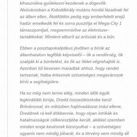
kihasználva gyülekezni kezdenek a dögevők:
Alsóvárosban a Koboldkirály mutáns hordái lázadnak fel
az állam ellen, Átokföldön pedig egy emberfeletti erejű
hadúr emelkedik fel és sorra pusztítja el Mega-City 1
támaszpontjait, megsemmisítve az élelmiszer-
tartalékokat. Mindent elborít az erőszak és a bűn.
Ebben a posztapokaliptikus jövőben a bírók az
államhatalom legfőbb képviselői – ők a rendőrség, ők
szabják ki a büntetést, és ők az ítélet-végrehajtók is.
Azonban túl kevesen maradtak ahhoz, hogy rendet
tartsanak, hiába érkeznek szövetséges megavárosok
bírói a segítségükre.
Ha ez még nem lenne elég, minden idők egyik
legkiválóbb bírója, Dredd összeütközésbe kerül
Britvárossal, és miközben hajtóvadászat indul ellene,
Dreddnek rá kell döbbennie, hogy olyan intrikák és
hatalmasságok célkeresztjébe került, akikkel szemben
minden ereje kevésnek bizonyulhat – a szövetséges
ugyanis nem mindig jóbarát, és a törvény sem mindig áll