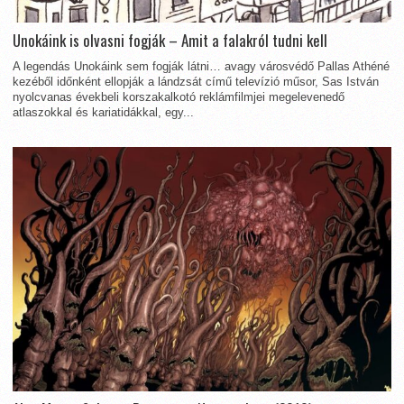
Unokáink is olvasni fogják – Amit a falakról tudni kell
A legendás Unokáink sem fogják látni… avagy városvédő Pallas Athéné
kezéből időnként ellopják a lándzsát című televízió műsor, Sas István
nyolcvanas évekbeli korszakalkotó reklámfilmjei megelevenedő
atlaszokkal és kariatidákkal, egy...