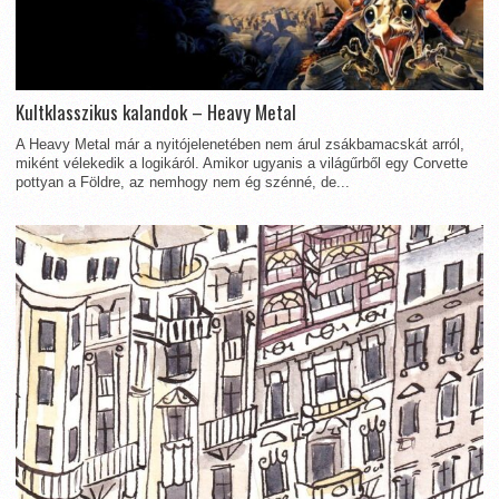
Kultklasszikus kalandok – Heavy Metal
A Heavy Metal már a nyitójelenetében nem árul zsákbamacskát arról,
miként vélekedik a logikáról. Amikor ugyanis a világűrből egy Corvette
pottyan a Földre, az nemhogy nem ég szénné, de...