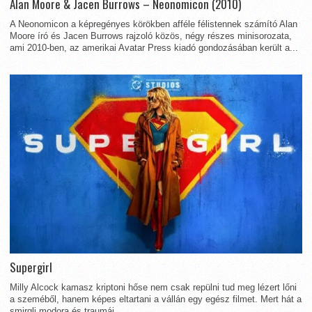
Alan Moore & Jacen Burrows – Neonomicon (2010)
A Neonomicon a képregényes körökben afféle félistennek számító Alan
Moore író és Jacen Burrows rajzoló közös, négy részes minisorozata,
ami 2010-ben, az amerikai Avatar Press kiadó gondozásában került a...
Supergirl
Milly Alcock kamasz kriptoni hőse nem csak repülni tud meg lézert lőni
a szeméből, hanem képes eltartani a vállán egy egész filmet. Mert hát a
smirgli modora és traumái...