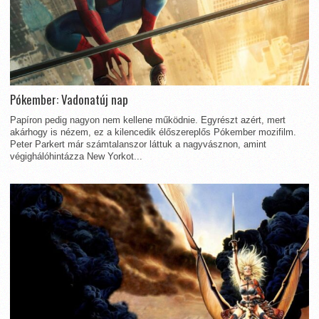
Pókember: Vadonatúj nap
Papíron pedig nagyon nem kellene működnie. Egyrészt azért, mert
akárhogy is nézem, ez a kilencedik élőszereplős Pókember mozifilm.
Peter Parkert már számtalanszor láttuk a nagyvásznon, amint
végighálóhintázza New Yorkot...