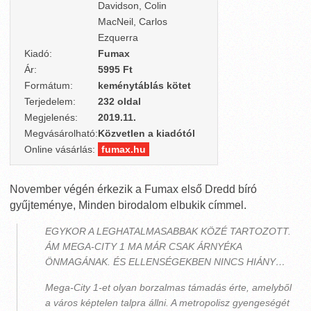
Davidson, Colin
MacNeil, Carlos
Ezquerra
Kiadó:
Fumax
Ár:
5995 Ft
Formátum:
keménytáblás kötet
Terjedelem:
232 oldal
Megjelenés:
2019.11.
Megvásárolható:
Közvetlen a kiadótól
Online vásárlás:
fumax.hu
November végén érkezik a Fumax első Dredd bíró
gyűjteménye, Minden birodalom elbukik címmel.
EGYKOR A LEGHATALMASABBAK KÖZÉ TARTOZOTT.
ÁM MEGA-CITY 1 MA MÁR CSAK ÁRNYÉKA
ÖNMAGÁNAK. ÉS ELLENSÉGEKBEN NINCS HIÁNY…
Mega-City 1-et olyan borzalmas támadás érte, amelyből
a város képtelen talpra állni. A metropolisz gyengeségét