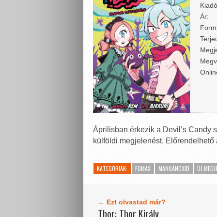
Kiadó
Ár:
Form
Terje
Megje
Megv
Onlin
Áprilisban érkezik a Devil’s Candy s
külföldi megjelenést. Előrendelhető
KATEGÓRIÁK:
FUMAX
MANGÁNOXID
ÚJ MEGJ
← Ezt olvastad már?
Thor: Thor Király