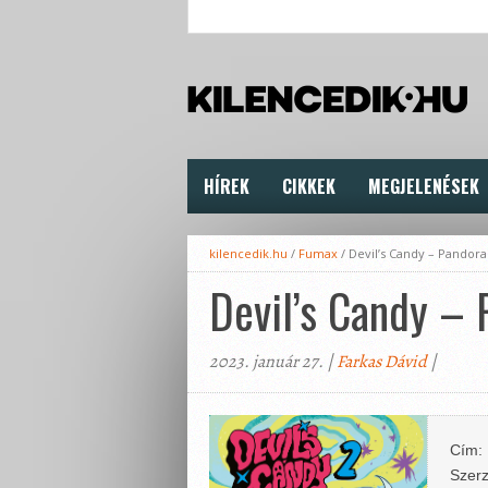
HÍREK
CIKKEK
MEGJELENÉSEK
kilencedik.hu
/
Fumax
/
Devil’s Candy – Pandora
Devil’s Candy – 
2023. január 27. |
Farkas Dávid
|
Cím:
Szerz