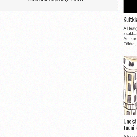
Kultkl
A Heavy
zsákbam
Amikor 
Földre,
Unokái
tudni 
A legen