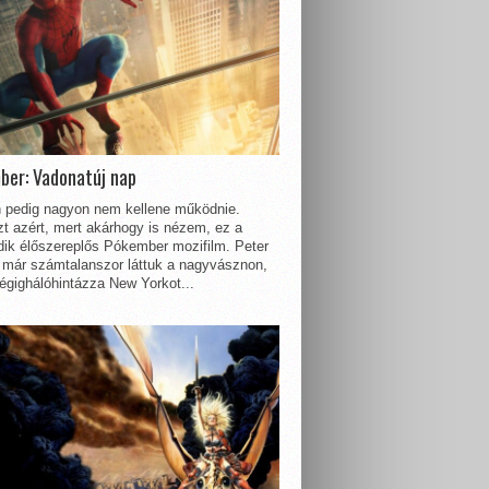
ber: Vadonatúj nap
 pedig nagyon nem kellene működnie.
t azért, mert akárhogy is nézem, ez a
dik élőszereplős Pókember mozifilm. Peter
 már számtalanszor láttuk a nagyvásznon,
égighálóhintázza New Yorkot...