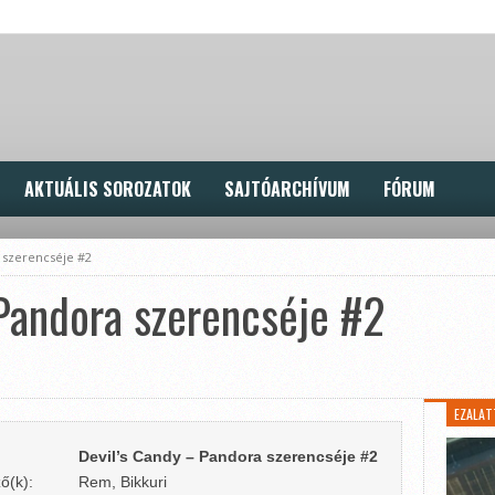
AKTUÁLIS SOROZATOK
SAJTÓARCHÍVUM
FÓRUM
 szerencséje #2
Pandora szerencséje #2
EZALAT
Devil’s Candy – Pandora szerencséje #2
ő(k):
Rem, Bikkuri