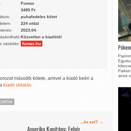
:
Fumax
3495 Ft
átum:
puhafedeles kötet
delem:
224 oldal
lenés:
2023.04.
ásárolható:
Közvetlen a kiadótól
e vásárlás:
fumax.hu
Pókem
Papíron
Egyrész
kilence
Parkert
amint v
orozat második kötete, amivel a kiadó beéri a
 a
kiadó oldalán
.
ELENÉSEK
...és ezt? →
Amerika Kapitány: Fehér