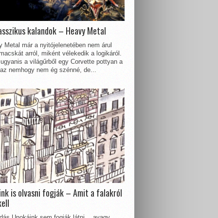
asszikus kalandok – Heavy Metal
 Metal már a nyitójelenetében nem árul
acskát arról, miként vélekedik a logikáról.
ugyanis a világűrből egy Corvette pottyan a
 az nemhogy nem ég szénné, de...
nk is olvasni fogják – Amit a falakról
kell
dás Unokáink sem fogják látni… avagy