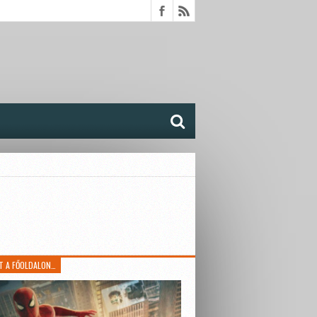
T A FŐOLDALON…