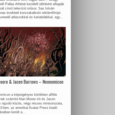
dő Pallas Athéné kezéből időnként ellopják
sát című televízió műsor, Sas István
nas évekbeli korszakalkotó reklámfilmjei
enedő atlaszokkal és kariatidákkal, egy...
Moore & Jacen Burrows – Neonomicon
omicon a képregényes körökben afféle
nnek számító Alan Moore író és Jacen
 rajzoló közös, négy részes minisorozata,
0-ben, az amerikai Avatar Press kiadó
sában került a...