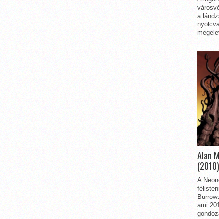
városvé
a lándz
nyolcva
megelev
Alan 
(2010)
A Neon
féliste
Burrows
ami 201
gondozá