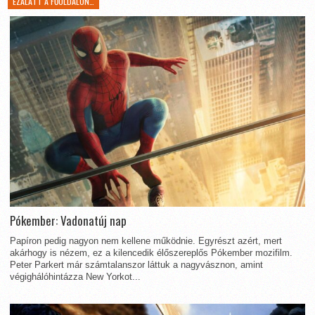
EZALATT A FŐOLDALON…
Pókember: Vadonatúj nap
Papíron pedig nagyon nem kellene működnie. Egyrészt azért, mert
akárhogy is nézem, ez a kilencedik élőszereplős Pókember mozifilm.
Peter Parkert már számtalanszor láttuk a nagyvásznon, amint
végighálóhintázza New Yorkot...