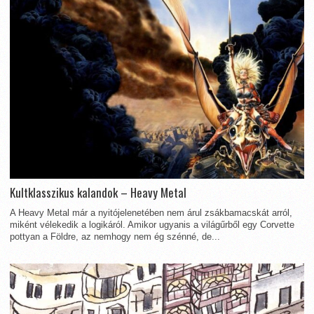
Kultklasszikus kalandok – Heavy Metal
A Heavy Metal már a nyitójelenetében nem árul zsákbamacskát arról,
miként vélekedik a logikáról. Amikor ugyanis a világűrből egy Corvette
pottyan a Földre, az nemhogy nem ég szénné, de...