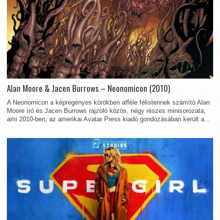
Alan Moore & Jacen Burrows – Neonomicon (2010)
A Neonomicon a képregényes körökben afféle félistennek számító Alan
Moore író és Jacen Burrows rajzoló közös, négy részes minisorozata,
ami 2010-ben, az amerikai Avatar Press kiadó gondozásában került a...