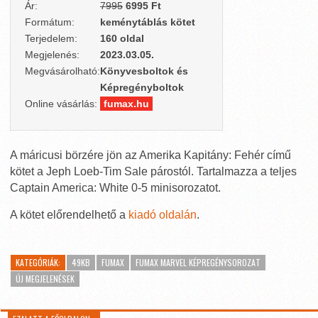
Ár:
7995
6995 Ft
Formátum:
keménytáblás kötet
Terjedelem:
160 oldal
Megjelenés:
2023.03.05.
Megvásárolható:
Könyvesboltok és
Képregényboltok
Online vásárlás:
fumax.hu
A máricusi börzére jön az Amerika Kapitány: Fehér című
kötet a Jeph Loeb-Tim Sale párostól. Tartalmazza a teljes
Captain America: White 0-5 minisorozatot.
A kötet előrendelhető a
kiadó oldalán
.
KATEGÓRIÁK:
49KB
FUMAX
FUMAX MARVEL KÉPREGÉNYSOROZAT
ÚJ MEGJELENÉSEK