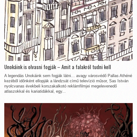
Unokáink is olvasni fogják – Amit a falakról tudni kell
A legendás Unokáink sem fogják látni… avagy városvédő Pallas Athéné
kezéből időnként ellopják a lándzsát című televízió műsor, Sas István
nyolcvanas évekbeli korszakalkotó reklámfilmjei megelevenedő
atlaszokkal és kariatidákkal, egy...