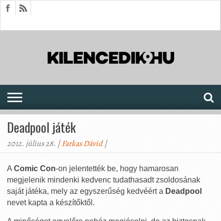
HÍREK
CIKKEK
MEGJELENÉSEK
AKTUÁLIS
SAJTÓARCHÍVUM
FÓRUM
SOROZATOK
Deadpool játék
2012. július 28. |
Farkas Dávid
|
A
Comic Con
-on jelentették be, hogy hamarosan
megjelenik mindenki kedvenc tudathasadt zsoldosának
saját játéka, mely az egyszerűség kedvéért a
Deadpool
nevet kapta a készítőktől.