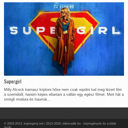
Supergirl
Milly Alcock kamasz kriptoni hőse nem csak repülni tud meg lézert lőni
a szeméből, hanem képes eltartani a vállán egy egész filmet. Mert hát a
smirgli modora és traumái...
© 2003-2013. kepregeny.net / 2013-2026. kilencedik.hu - képregények és a többi
nyolc...