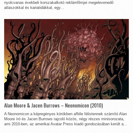
nyolcvanas évekbeli korszakalkotó reklámfilmjei megelevenedő
atlaszokkal és kariatidákkal, egy...
Alan Moore & Jacen Burrows – Neonomicon (2010)
A Neonomicon a képregényes körökben afféle félistennek számító Alan
Moore író és Jacen Burrows rajzoló közös, négy részes minisorozata,
ami 2010-ben, az amerikai Avatar Press kiadó gondozásában került a...