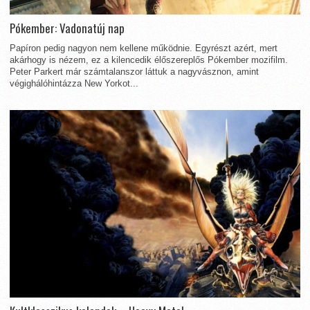
Pókember: Vadonatúj nap
Papíron pedig nagyon nem kellene működnie. Egyrészt azért, mert
akárhogy is nézem, ez a kilencedik élőszereplős Pókember mozifilm.
Peter Parkert már számtalanszor láttuk a nagyvásznon, amint
végighálóhintázza New Yorkot...