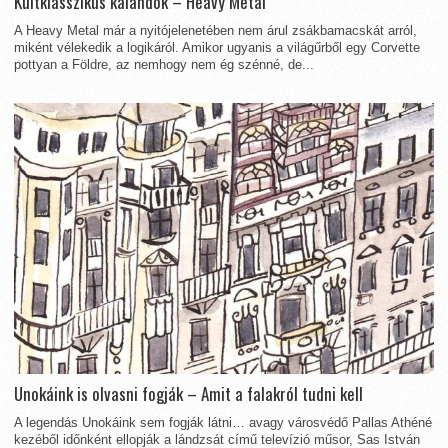
Kultklasszikus kalandok – Heavy Metal
A Heavy Metal már a nyitójelenetében nem árul zsákbamacskát arról,
miként vélekedik a logikáról. Amikor ugyanis a világűrből egy Corvette
pottyan a Földre, az nemhogy nem ég szénné, de...
Unokáink is olvasni fogják – Amit a falakról tudni kell
A legendás Unokáink sem fogják látni… avagy városvédő Pallas Athéné
kezéből időnként ellopják a lándzsát című televízió műsor, Sas István