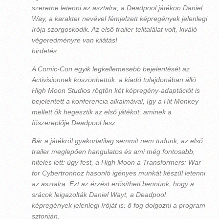
szeretne letenni az asztalra, a Deadpool játékon Daniel
Way, a karakter nevével fémjelzett képregények jelenlegi
írója szorgoskodik. Az első trailer telitalálat volt, kiváló
végeredményre van kilátás!
hirdetés
A Comic-Con egyik legkellemesebb bejelentését az
Activisionnek köszönhettük: a kiadó tulajdonában álló
High Moon Studios rögtön két képregény-adaptációt is
bejelentett a konferencia alkalmával, így a Hit Monkey
mellett ők hegesztik az első játékot, aminek a
főszereplője Deadpool lesz.
Bár a játékról gyakorlatilag semmit nem tudunk, az első
trailer meglepően hangulatos és ami még fontosabb,
hiteles lett: úgy fest, a High Moon a Transformers: War
for Cybertronhoz hasonló igényes munkát készül letenni
az asztalra. Ezt az érzést erősítheti bennünk, hogy a
srácok leigazolták Daniel Wayt, a Deadpool
képregények jelenlegi íróját is: ő fog dolgozni a program
sztoriján.