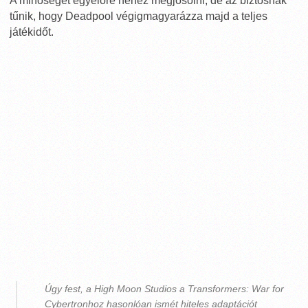
A minőséget egyelőre nehéz megjósolni, de az biztosnak
tűnik, hogy Deadpool végigmagyarázza majd a teljes
játékidőt.
Úgy fest, a High Moon Studios a Transformers: War for
Cybertronhoz hasonlóan ismét hiteles adaptációt