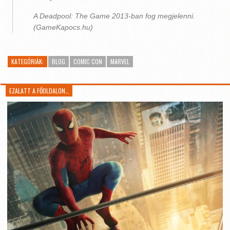
A Deadpool: The Game 2013-ban fog megjelenni.
(GameKapocs.hu)
KATEGÓRIÁK:
BLOG
COMIC CON
MARVEL
EZALATT A FŐOLDALON…