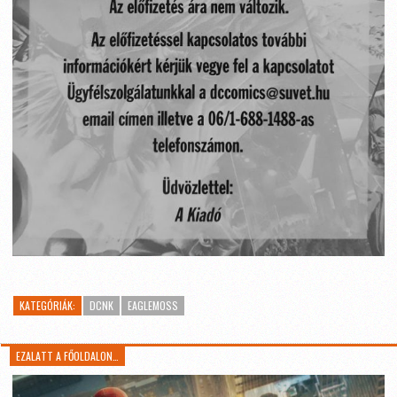
KATEGÓRIÁK:
DCNK
EAGLEMOSS
EZALATT A FŐOLDALON…