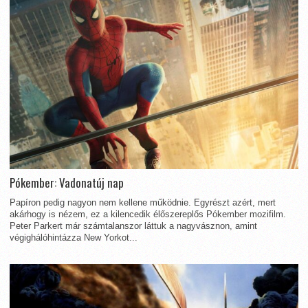
Pókember: Vadonatúj nap
Papíron pedig nagyon nem kellene működnie. Egyrészt azért, mert
akárhogy is nézem, ez a kilencedik élőszereplős Pókember mozifilm.
Peter Parkert már számtalanszor láttuk a nagyvásznon, amint
végighálóhintázza New Yorkot...