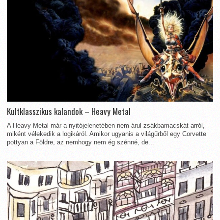
Kultklasszikus kalandok – Heavy Metal
A Heavy Metal már a nyitójelenetében nem árul zsákbamacskát arról,
miként vélekedik a logikáról. Amikor ugyanis a világűrből egy Corvette
pottyan a Földre, az nemhogy nem ég szénné, de...