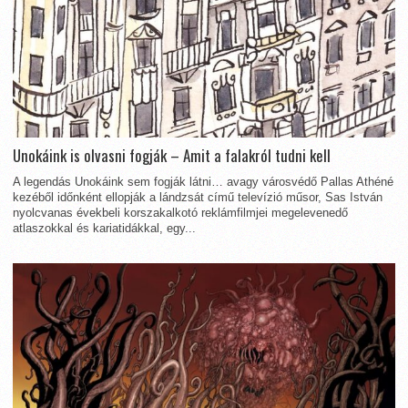
Unokáink is olvasni fogják – Amit a falakról tudni kell
A legendás Unokáink sem fogják látni… avagy városvédő Pallas Athéné
kezéből időnként ellopják a lándzsát című televízió műsor, Sas István
nyolcvanas évekbeli korszakalkotó reklámfilmjei megelevenedő
atlaszokkal és kariatidákkal, egy...