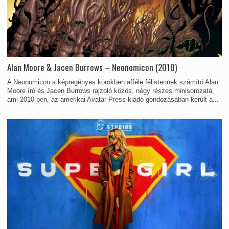
Alan Moore & Jacen Burrows – Neonomicon (2010)
A Neonomicon a képregényes körökben afféle félistennek számító Alan
Moore író és Jacen Burrows rajzoló közös, négy részes minisorozata,
ami 2010-ben, az amerikai Avatar Press kiadó gondozásában került a...