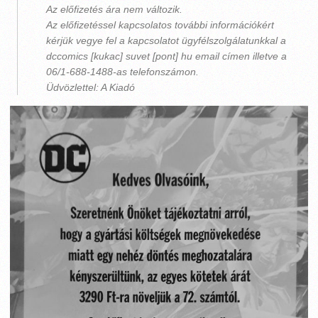
Az előfizetés ára nem változik.
Az előfizetéssel kapcsolatos további információkért
kérjük vegye fel a kapcsolatot ügyfélszolgálatunkkal a
dccomics [kukac] suvet [pont] hu email címen illetve a
06/1-688-1488-as telefonszámon.
Üdvözlettel: A Kiadó