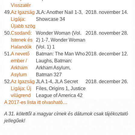
Visszatér
49.
Az Igazság
JLA: Another Nail 1-3,
2018. november 14.
Ligája:
Showcase 34
Újabb szög
50.
Csodanő:
Wonder Woman (Vol.
2018. november 28.
Istenek és
2) 1-7, Wonder Woman
Halandók
(Vol. 1) 1
51.
A nevető
Batman: The Man Who
2018. december 12.
ember /
Laughs, Batman:
Arkham
Arkham Asylum,
Asylum
Batman 327
52.
Az Igazság
JLA 1-4, JLA Secret
2018. december 26.
Ligája: Új
Files, Origins 1, Justice
világrend
League of America 42
A 2017-es lista itt olvasható…
A 31. kötettől a magyar címek és dátumok csak tájékoztató
jellegűek!