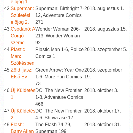
előjog 1.
42.
Superman:
Superman: Birthright 7-
2018. augusztus 1.
Születési
12, Adventure Comics
előjog 2.
271
43.
Csodanő: A
Wonder Woman 206-
2018. augusztus 15.
Gorgó
213, Wonder Woman
szeme
92
44.
Plastic
Plastic Man 1-6, Police
2018. szeptember 5.
Man:
Comics 1
Szökésben
45.
Zöld Íjász:
Green Arrow: Year One
2018. szeptember
Első Év
1-6, More Fun Comics
19.
73
46.
Új Küldetés
DC: The New Frontier
2018. október 3.
1.
1-3, Adventure Comics
466
47.
Új Küldetés
DC: The New Frontier
2018. október 17.
2.
4-6, Showcase 17
48.
Flash:
The Flash 74-79,
2018. október 31.
Barry Allen
Superman 199