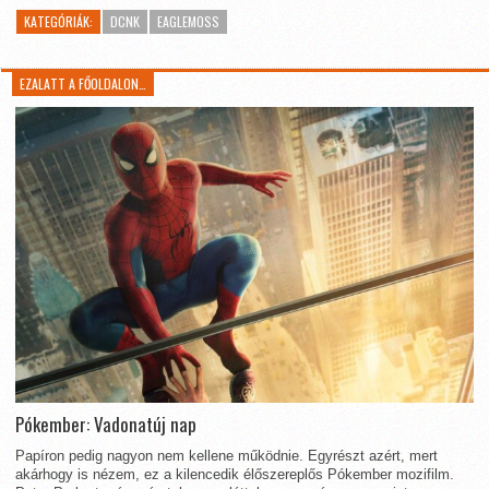
KATEGÓRIÁK:
DCNK
EAGLEMOSS
EZALATT A FŐOLDALON…
Pókember: Vadonatúj nap
Papíron pedig nagyon nem kellene működnie. Egyrészt azért, mert
akárhogy is nézem, ez a kilencedik élőszereplős Pókember mozifilm.