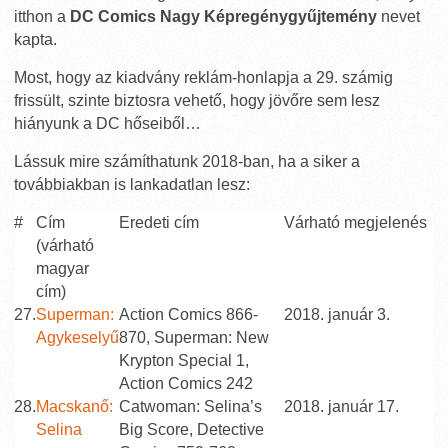
itthon a
DC Comics Nagy Képregénygyűjtemény
nevet
kapta.
Most, hogy az kiadvány reklám-honlapja a 29. számig
frissült, szinte biztosra vehető, hogy jövőre sem lesz
hiányunk a DC hőseiből…
Lássuk mire számíthatunk 2018-ban, ha a siker a
továbbiakban is lankadatlan lesz:
#
Cím
Eredeti cím
Várható megjelenés
(várható
magyar
cím)
27.
Superman:
Action Comics 866-
2018. január 3.
Agykeselyű
870, Superman: New
Krypton Special 1,
Action Comics 242
28.
Macskanő:
Catwoman: Selina’s
2018. január 17.
Selina
Big Score, Detective