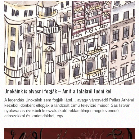
Unokáink is olvasni fogják – Amit a falakról tudni kell
A legendás Unokáink sem fogják látni… avagy városvédő Pallas Athéné
kezéből időnként ellopják a lándzsát című televízió műsor, Sas István
nyolcvanas évekbeli korszakalkotó reklámfilmjei megelevenedő
atlaszokkal és kariatidákkal, egy...