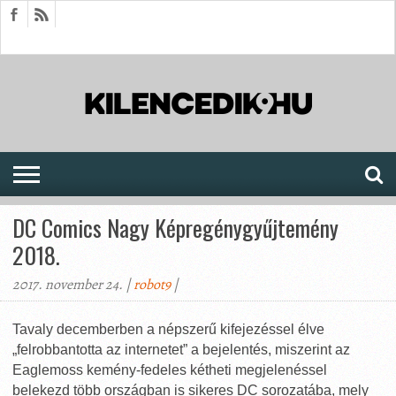
HÍREK
CIKKEK
MEGJELENÉSEK
AKTUÁLIS
SAJTÓARCHÍVUM
FÓRUM
SOROZATOK
DC Comics Nagy Képregénygyűjtemény
2018.
2017. november 24. |
robot9
|
Tavaly decemberben a népszerű kifejezéssel élve
„felrobbantotta az internetet” a bejelentés, miszerint az
Eaglemoss kemény-fedeles kétheti megjelenéssel
belekezd több országban is sikeres DC sorozatába, mely