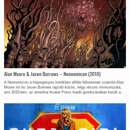
Alan Moore & Jacen Burrows – Neonomicon (2010)
A Neonomicon a képregényes körökben afféle félistennek számító Alan
Moore író és Jacen Burrows rajzoló közös, négy részes minisorozata,
ami 2010-ben, az amerikai Avatar Press kiadó gondozásában került a...