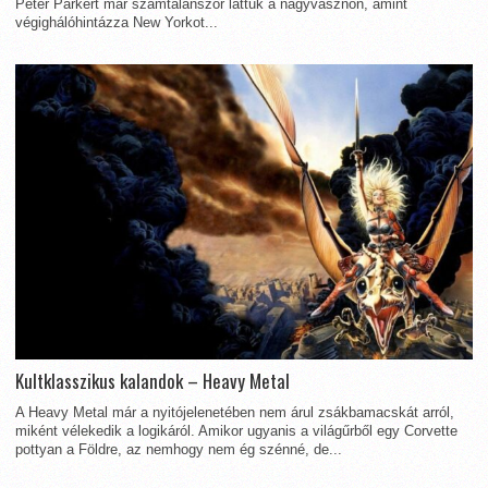
Peter Parkert már számtalanszor láttuk a nagyvásznon, amint
végighálóhintázza New Yorkot...
Kultklasszikus kalandok – Heavy Metal
A Heavy Metal már a nyitójelenetében nem árul zsákbamacskát arról,
miként vélekedik a logikáról. Amikor ugyanis a világűrből egy Corvette
pottyan a Földre, az nemhogy nem ég szénné, de...