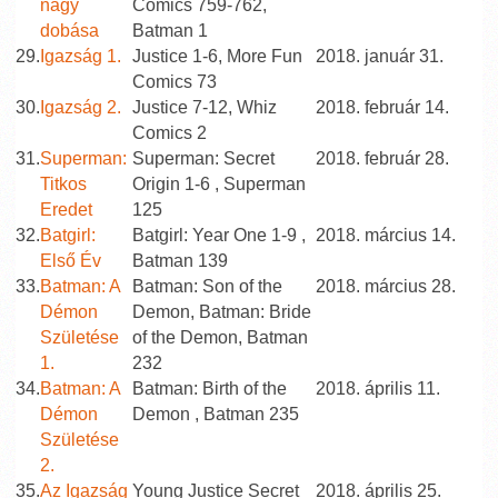
nagy
Comics 759-762,
dobása
Batman 1
29.
Igazság 1.
Justice 1-6, More Fun
2018. január 31.
Comics 73
30.
Igazság 2.
Justice 7-12, Whiz
2018. február 14.
Comics 2
31.
Superman:
Superman: Secret
2018. február 28.
Titkos
Origin 1-6 , Superman
Eredet
125
32.
Batgirl:
Batgirl: Year One 1-9 ,
2018. március 14.
Első Év
Batman 139
33.
Batman: A
Batman: Son of the
2018. március 28.
Démon
Demon, Batman: Bride
Születése
of the Demon, Batman
1.
232
34.
Batman: A
Batman: Birth of the
2018. április 11.
Démon
Demon , Batman 235
Születése
2.
35.
Az Igazság
Young Justice Secret
2018. április 25.