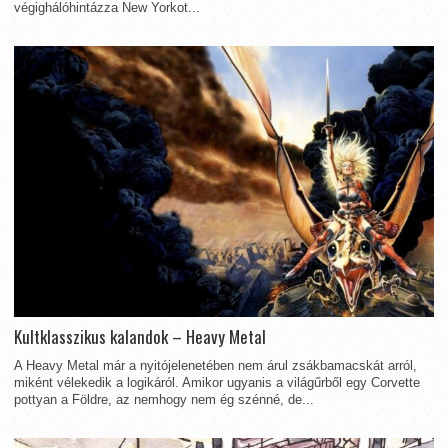
végighálóhintázza New Yorkot...
Kultklasszikus kalandok – Heavy Metal
A Heavy Metal már a nyitójelenetében nem árul zsákbamacskát arról,
miként vélekedik a logikáról. Amikor ugyanis a világűrből egy Corvette
pottyan a Földre, az nemhogy nem ég szénné, de...