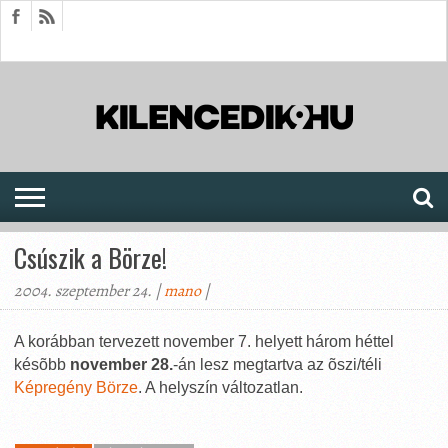
HÍREK
CIKKEK
MEGJELENÉSEK
AKTUÁLIS
SAJTÓARCHÍVUM
FÓRUM
SOROZATOK
Csúszik a Börze!
2004. szeptember 24. |
mano
|
A korábban tervezett november 7. helyett három héttel
késõbb
november 28.
-án lesz megtartva az õszi/téli
Képregény Börze
. A helyszín változatlan.