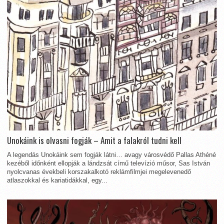
Unokáink is olvasni fogják – Amit a falakról tudni kell
A legendás Unokáink sem fogják látni… avagy városvédő Pallas Athéné
kezéből időnként ellopják a lándzsát című televízió műsor, Sas István
nyolcvanas évekbeli korszakalkotó reklámfilmjei megelevenedő
atlaszokkal és kariatidákkal, egy...