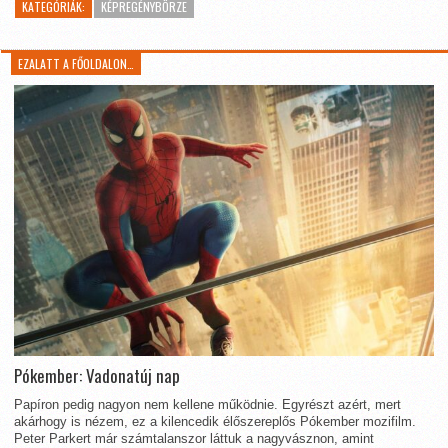
KATEGÓRIÁK:
KÉPREGÉNYBÖRZE
EZALATT A FŐOLDALON…
Pókember: Vadonatúj nap
Papíron pedig nagyon nem kellene működnie. Egyrészt azért, mert
akárhogy is nézem, ez a kilencedik élőszereplős Pókember mozifilm.
Peter Parkert már számtalanszor láttuk a nagyvásznon, amint