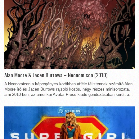
Alan Moore & Jacen Burrows – Neonomicon (2010)
A Neonomicon a képregényes körökben afféle félistennek számító Alan
Moore író és Jacen Burrows rajzoló közös, négy részes minisorozata,
ami 2010-ben, az amerikai Avatar Press kiadó gondozásában került a...