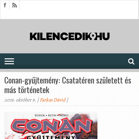
HÍREK
CIKKEK
MEGJELENÉSEK
AKTUÁLIS
SAJTÓARCHÍVUM
FÓRUM
SOROZATOK
Conan-gyűjtemény: Csatatéren született és
más történetek
2019. október 9. |
Farkas Dávid
|