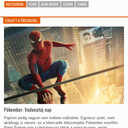
KATEGÓRIÁK:
42KB
ALAN MOORE
CONAN
FUMAX
EZALATT A FŐOLDALON…
Pókember: Vadonatúj nap
Papíron pedig nagyon nem kellene működnie. Egyrészt azért, mert
akárhogy is nézem, ez a kilencedik élőszereplős Pókember mozifilm.
Peter Parkert már számtalanszor láttuk a nagyvásznon, amint