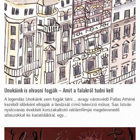
Unokáink is olvasni fogják – Amit a falakról tudni kell
A legendás Unokáink sem fogják látni… avagy városvédő Pallas Athéné
kezéből időnként ellopják a lándzsát című televízió műsor, Sas István
nyolcvanas évekbeli korszakalkotó reklámfilmjei megelevenedő
atlaszokkal és kariatidákkal, egy...