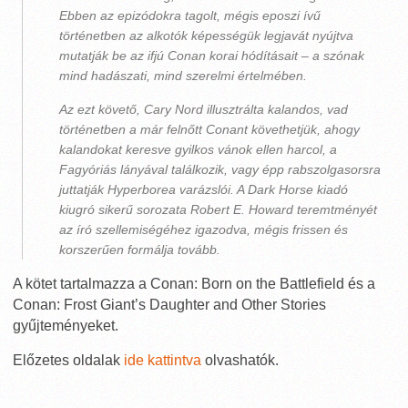
Ebben az epizódokra tagolt, mégis eposzi ívű
történetben az alkotók képességük legjavát nyújtva
mutatják be az ifjú Conan korai hódításait – a szónak
mind hadászati, mind szerelmi értelmében.
Az ezt követő, Cary Nord illusztrálta kalandos, vad
történetben a már felnőtt Conant követhetjük, ahogy
kalandokat keresve gyilkos vánok ellen harcol, a
Fagyóriás lányával találkozik, vagy épp rabszolgasorsra
juttatják Hyperborea varázslói. A Dark Horse kiadó
kiugró sikerű sorozata Robert E. Howard teremtményét
az író szellemiségéhez igazodva, mégis frissen és
korszerűen formálja tovább.
A kötet tartalmazza a Conan: Born on the Battlefield és a
Conan: Frost Giant’s Daughter and Other Stories
gyűjteményeket.
Előzetes oldalak
ide kattintva
olvashatók.