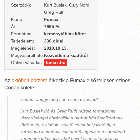
Szerző(k):
Kurt Busiek, Cary Nord,
Greg Ruth
Kiadó:
Fumax
Ár:
7995 Ft
Formátum:
keménytáblás kötet
Terjedelem:
336 oldal
Megjelenés:
2019.10.13.
Megvásárolható:
Közvetlen a kiadótól
Online vásárlás:
fumax.hu
Az
októberi börzére
érkezik a Fumax első teljesen színes
Conan kötete.
Conan, ahogy még soha sem olvastad!
Kurt Busiek író és Greg Ruth rajzoló formabontó
újszerűséggel ábrázolják a barbár hős fiatalkorának
történetét, elkísérik születésének helyszínétől, a
véráztatta kimmériai csatatértől egészen a sorsdöntő
venariumi ütközetig, ahol nevet szerzett magának.