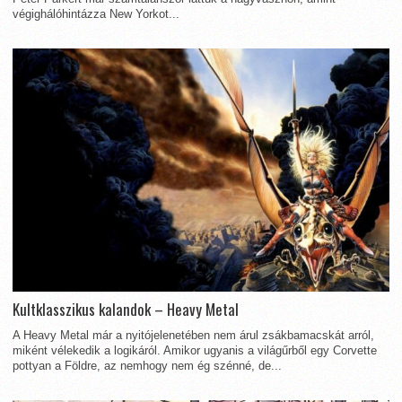
végighálóhintázza New Yorkot...
Kultklasszikus kalandok – Heavy Metal
A Heavy Metal már a nyitójelenetében nem árul zsákbamacskát arról,
miként vélekedik a logikáról. Amikor ugyanis a világűrből egy Corvette
pottyan a Földre, az nemhogy nem ég szénné, de...