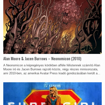
Alan Moore & Jacen Burrows – Neonomicon (2010)
A Neonomicon a képregényes körökben afféle félistennek számító Alan
Moore író és Jacen Burrows rajzoló közös, négy részes minisorozata,
ami 2010-ben, az amerikai Avatar Press kiadó gondozásában került a...