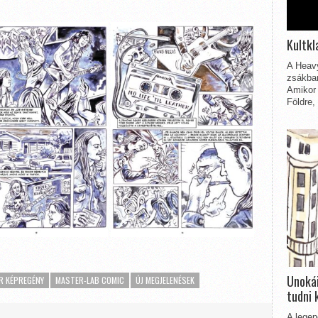
Kultkl
A Heavy
zsákbam
Amikor 
Földre,
Unokái
R KÉPREGÉNY
MASTER-LAB COMIC
ÚJ MEGJELENÉSEK
tudni 
A legen