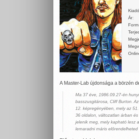
Kiadó
Ár:
Form
Terje
Megje
Megv
Onlin
A Master-Lab újdonsága a börzén de
Ma 37 éve, 1986.09.27-én hunyt 
basszusgitárosa, Cliff Burton. A
12. képregényében, mely az 51.
36 oldalon, változatlan árban é
jelenik meg, mely kapható lesz
lemaradni máris előrendelhete