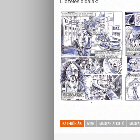
Előzetes oldalak:
KATEGÓRIÁK:
51KB
MAGYAR ALKOTÓ
MAGYA