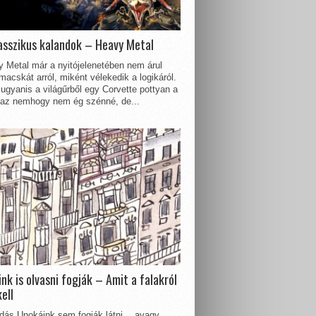
asszikus kalandok – Heavy Metal
 Metal már a nyitójelenetében nem árul
acskát arról, miként vélekedik a logikáról.
ugyanis a világűrből egy Corvette pottyan a
 az nemhogy nem ég szénné, de...
nk is olvasni fogják – Amit a falakról
kell
dás Unokáink sem fogják látni… avagy