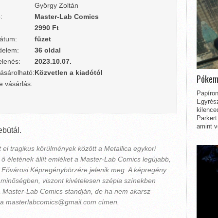
György Zoltán
:
Master-Lab Comics
2990 Ft
átum:
füzet
delem:
36 oldal
lenés:
2023.10.07.
ásárolható:
Közvetlen a kiadótól
Pókem
e vásárlás:
Papíron
Egyrész
kilence
Parkert
amint v
bütál.
el tragikus körülmények között a Metallica egykori
z ő életének állít emléket a Master-Lab Comics legújabb,
 Fővárosi Képregénybörzére jelenik meg. A képregény
s minőségben, viszont kivételesen szépia színekben
 a Master-Lab Comics standján, de ha nem akarsz
d a masterlabcomics@gmail.com címen.