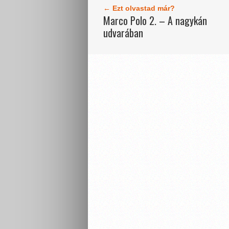
← Ezt olvastad már?
Marco Polo 2. – A nagykán
udvarában