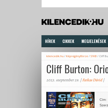
HÍREK
CIKKEK
MEGJELENÉSEK
kilencedik.hu
/
KépregényBörze
/
51KB
/
Cliff B
Cliff Burton: Ori
2023. szeptember 29. |
Farkas Dávid
|
Cím:
Szerz