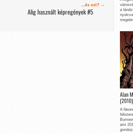
városvé
...és ezt? →
a lándz
Alig használt képregények #5
nyolcva
megelev
Alan 
(2010)
A Neon
féliste
Burrows
ami 201
gondozá