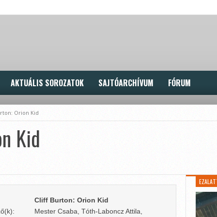
AKTUÁLIS SOROZATOK
SAJTÓARCHÍVUM
FÓRUM
urton: Orion Kid
on Kid
EZALAT
Cliff Burton: Orion Kid
ő(k):
Mester Csaba, Tóth-Laboncz Attila,