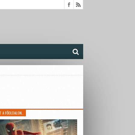
T A FŐOLDALON…