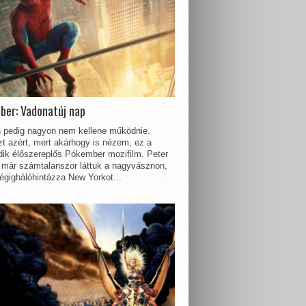
ber: Vadonatúj nap
 pedig nagyon nem kellene működnie.
t azért, mert akárhogy is nézem, ez a
dik élőszereplős Pókember mozifilm. Peter
 már számtalanszor láttuk a nagyvásznon,
égighálóhintázza New Yorkot...