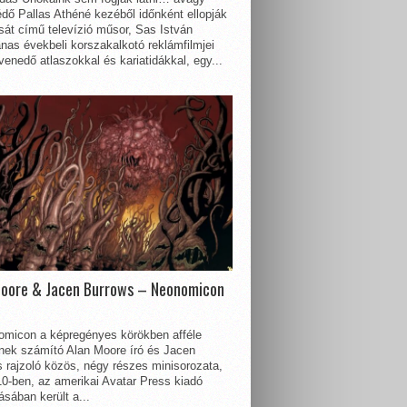
dő Pallas Athéné kezéből időnként ellopják
sát című televízió műsor, Sas István
nas évekbeli korszakalkotó reklámfilmjei
enedő atlaszokkal és kariatidákkal, egy...
Moore & Jacen Burrows – Neonomicon
omicon a képregényes körökben afféle
nnek számító Alan Moore író és Jacen
 rajzoló közös, négy részes minisorozata,
0-ben, az amerikai Avatar Press kiadó
sában került a...