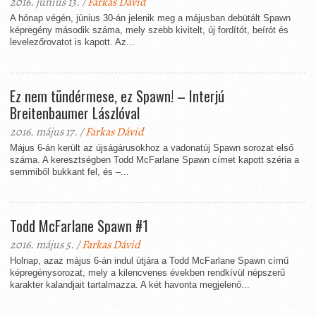
2016. június 13. /
Farkas Dávid
A hónap végén, június 30-án jelenik meg a májusban debütált Spawn
képregény második száma, mely szebb kivitelt, új fordítót, beírót és
levelezőrovatot is kapott. Az...
Ez nem tündérmese, ez Spawn! – Interjú
Breitenbaumer Lászlóval
2016. május 17. /
Farkas Dávid
Május 6-án került az újságárusokhoz a vadonatúj Spawn sorozat első
száma. A keresztségben Todd McFarlane Spawn címet kapott széria a
semmiből bukkant fel, és –...
Todd McFarlane Spawn #1
2016. május 5. /
Farkas Dávid
Holnap, azaz május 6-án indul útjára a Todd McFarlane Spawn című
képregénysorozat, mely a kilencvenes években rendkívül népszerű
karakter kalandjait tartalmazza. A két havonta megjelenő...