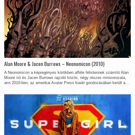
Alan Moore & Jacen Burrows – Neonomicon (2010)
A Neonomicon a képregényes körökben afféle félistennek számító Alan
Moore író és Jacen Burrows rajzoló közös, négy részes minisorozata,
ami 2010-ben, az amerikai Avatar Press kiadó gondozásában került a...