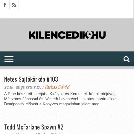
HÍREK
CIKKEK
MEGJELENÉSEK
AKTUÁLIS
SAJTÓARCHÍVUM
FÓRUM
SOROZATOK
Netes Sajtókörkép #103
2018. augusztus 17. /
Farkas Dávid
A Prae készített interjút a Királyok és Keresztek két alkotójával,
Mészáros Jánossal és Németh Leventével. Lakatos István cikke
Deadpoolról először a Könyves magazinban jelent meg,...
Todd McFarlane Spawn #2