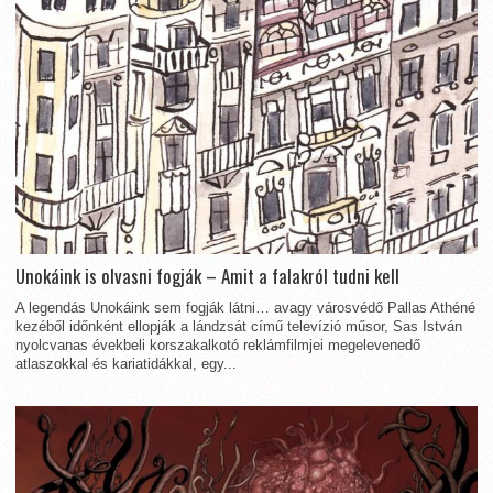
Unokáink is olvasni fogják – Amit a falakról tudni kell
A legendás Unokáink sem fogják látni… avagy városvédő Pallas Athéné
kezéből időnként ellopják a lándzsát című televízió műsor, Sas István
nyolcvanas évekbeli korszakalkotó reklámfilmjei megelevenedő
atlaszokkal és kariatidákkal, egy...