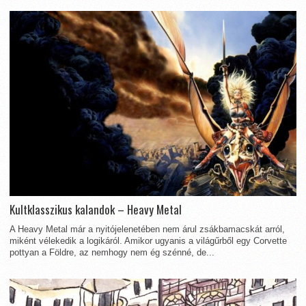
Kultklasszikus kalandok – Heavy Metal
A Heavy Metal már a nyitójelenetében nem árul zsákbamacskát arról,
miként vélekedik a logikáról. Amikor ugyanis a világűrből egy Corvette
pottyan a Földre, az nemhogy nem ég szénné, de...