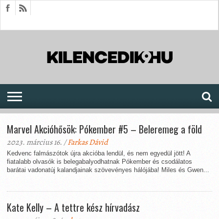
HÍREK
CIKKEK
MEGJELENÉSEK
AKTUÁLIS
SAJTÓARCHÍVUM
FÓRUM
SOROZATOK
Marvel Akcióhősök: Pókember #5 – Beleremeg a föld
2023. március 16. /
Farkas Dávid
Kedvenc falmászótok újra akcióba lendül, és nem egyedül jött! A
fiatalabb olvasók is belegabalyodhatnak Pókember és csodálatos
barátai vadonatúj kalandjainak szövevényes hálójába! Miles és Gwen...
Kate Kelly – A tettre kész hírvadász