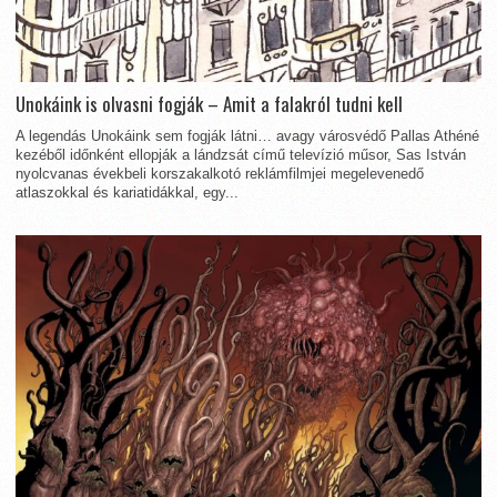
Unokáink is olvasni fogják – Amit a falakról tudni kell
A legendás Unokáink sem fogják látni… avagy városvédő Pallas Athéné
kezéből időnként ellopják a lándzsát című televízió műsor, Sas István
nyolcvanas évekbeli korszakalkotó reklámfilmjei megelevenedő
atlaszokkal és kariatidákkal, egy...