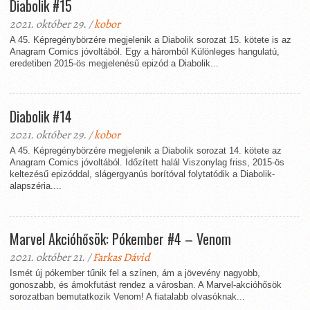
Diabolik #15
2021. október 29. /
kobor
A 45. Képregénybörzére megjelenik a Diabolik sorozat 15. kötete is az
Anagram Comics jóvoltából. Egy a háromból Különleges hangulatú,
eredetiben 2015-ös megjelenésű epizód a Diabolik...
Diabolik #14
2021. október 29. /
kobor
A 45. Képregénybörzére megjelenik a Diabolik sorozat 14. kötete az
Anagram Comics jóvoltából. Időzített halál Viszonylag friss, 2015-ös
keltezésű epizóddal, slágergyanús borítóval folytatódik a Diabolik-
alapszéria....
Marvel Akcióhősök: Pókember #4 – Venom
2021. október 21. /
Farkas Dávid
Ismét új pókember tűnik fel a színen, ám a jövevény nagyobb,
gonoszabb, és ámokfutást rendez a városban. A Marvel-akcióhősök
sorozatban bemutatkozik Venom! A fiatalabb olvasóknak...