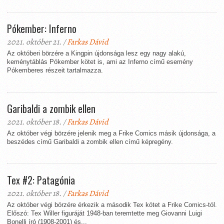
Pókember: Inferno
2021. október 21. /
Farkas Dávid
Az októberi börzére a Kingpin újdonsága lesz egy nagy alakú,
keménytáblás Pókember kötet is, ami az Inferno című esemény
Pókemberes részeit tartalmazza.
Garibaldi a zombik ellen
2021. október 18. /
Farkas Dávid
Az október végi börzére jelenik meg a Frike Comics másik újdonsága, a
beszédes című Garibaldi a zombik ellen című képregény.
Tex #2: Patagónia
2021. október 18. /
Farkas Dávid
Az október végi börzére érkezik a második Tex kötet a Frike Comics-tól.
Előszó: Tex Willer figuráját 1948-ban teremtette meg Giovanni Luigi
Bonelli író (1908-2001) és...