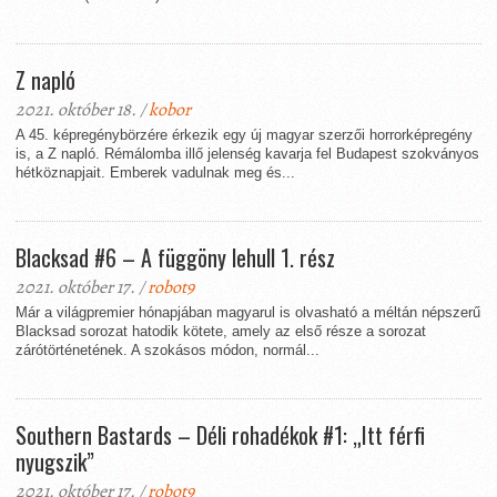
Z napló
2021. október 18. /
kobor
A 45. képregénybörzére érkezik egy új magyar szerzői horrorképregény
is, a Z napló. Rémálomba illő jelenség kavarja fel Budapest szokványos
hétköznapjait. Emberek vadulnak meg és...
Blacksad #6 – A függöny lehull 1. rész
2021. október 17. /
robot9
Már a világpremier hónapjában magyarul is olvasható a méltán népszerű
Blacksad sorozat hatodik kötete, amely az első része a sorozat
zárótörténetének. A szokásos módon, normál...
Southern Bastards – Déli rohadékok #1: „Itt férfi
nyugszik”
2021. október 17. /
robot9