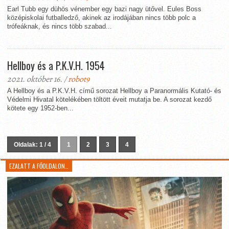
Earl Tubb egy dühös vénember egy bazi nagy ütővel. Eules Boss
középiskolai futballedző, akinek az irodájában nincs több polc a
trófeáknak, és nincs több szabad...
Hellboy és a P.K.V.H. 1954
2021. október 16. /
robot9
A Hellboy és a P.K.V.H. című sorozat Hellboy a Paranormális Kutató- és
Védelmi Hivatal kötelékében töltött éveit mutatja be. A sorozat kezdő
kötete egy 1952-ben...
Oldalak: 1 / 4
1
2
3
4
EZALATT A FŐOLDALON…