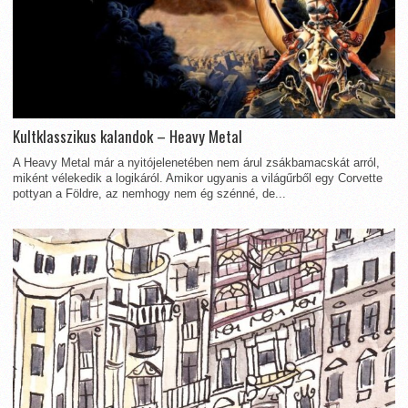
Kultklasszikus kalandok – Heavy Metal
A Heavy Metal már a nyitójelenetében nem árul zsákbamacskát arról,
miként vélekedik a logikáról. Amikor ugyanis a világűrből egy Corvette
pottyan a Földre, az nemhogy nem ég szénné, de...