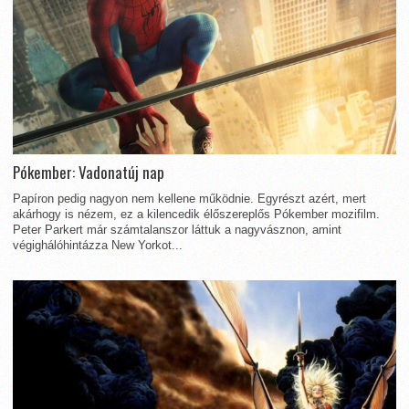
Pókember: Vadonatúj nap
Papíron pedig nagyon nem kellene működnie. Egyrészt azért, mert
akárhogy is nézem, ez a kilencedik élőszereplős Pókember mozifilm.
Peter Parkert már számtalanszor láttuk a nagyvásznon, amint
végighálóhintázza New Yorkot...