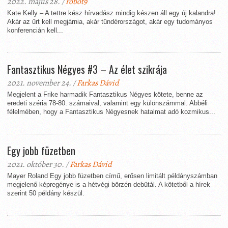
2022. május 28. /
robot9
Kate Kelly – A tettre kész hírvadász mindig készen áll egy új kalandra!
Akár az űrt kell megjárnia, akár tündérországot, akár egy tudományos
konferencián kell...
Fantasztikus Négyes #3 – Az élet szikrája
2021. november 24. /
Farkas Dávid
Megjelent a Frike harmadik Fantasztikus Négyes kötete, benne az
eredeti széria 78-80. számaival, valamint egy különszámmal. Abbéli
félelmében, hogy a Fantasztikus Négyesnek hatalmat adó kozmikus...
Egy jobb füzetben
2021. október 30. /
Farkas Dávid
Mayer Roland Egy jobb füzetben című, erősen limitált példányszámban
megjelenő képregénye is a hétvégi börzén debütál. A kötetből a hírek
szerint 50 példány készül.