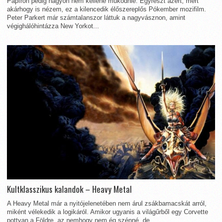
Papíron pedig nagyon nem kellene működnie. Egyrészt azért, mert
akárhogy is nézem, ez a kilencedik élőszereplős Pókember mozifilm.
Peter Parkert már számtalanszor láttuk a nagyvásznon, amint
végighálóhintázza New Yorkot...
Kultklasszikus kalandok – Heavy Metal
A Heavy Metal már a nyitójelenetében nem árul zsákbamacskát arról,
miként vélekedik a logikáról. Amikor ugyanis a világűrből egy Corvette
pottyan a Földre, az nemhogy nem ég szénné, de...