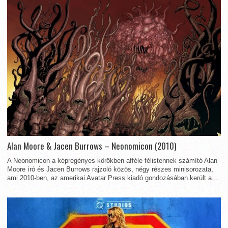
Alan Moore & Jacen Burrows – Neonomicon (2010)
A Neonomicon a képregényes körökben afféle félistennek számító Alan
Moore író és Jacen Burrows rajzoló közös, négy részes minisorozata,
ami 2010-ben, az amerikai Avatar Press kiadó gondozásában került a...