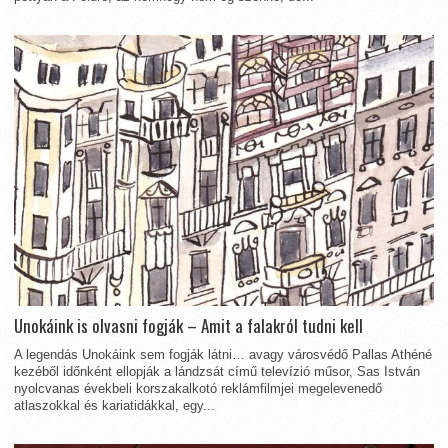
Unokáink is olvasni fogják – Amit a falakról tudni kell
A legendás Unokáink sem fogják látni… avagy városvédő Pallas Athéné
kezéből időnként ellopják a lándzsát című televízió műsor, Sas István
nyolcvanas évekbeli korszakalkotó reklámfilmjei megelevenedő
atlaszokkal és kariatidákkal, egy...