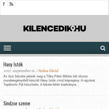
HÍREK
CIKKEK
MEGJELENÉSEK
AKTUÁLIS
SAJTÓARCHÍVUM
FÓRUM
SOROZATOK
Hany Istók
2017. szeptember 19. /
Farkas Dávid
Az őszi börzére jelenik meg a Tőke Péter Miklós két részes
mondaregényéből készült Hany Istók című képregény. A rajzokat
Topálovits Pál készítette. A fekete-fehér kiadványra...
Sindzse szeme