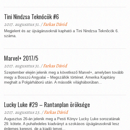
Tini Nindzsa Teknőcök #6
2017. augusztus 31. /
Farkas Dávid
Megjelent és az újságárusoknál kapható a Tini Nindzsa Teknőcök 6.
száma.
Marvel+ 2017/5
2017. augusztus 31. /
Farkas Dávid
Szeptember elején jelenik meg a következő Marvel+, amelyben tovább
megy a Bosszú Angyalai – Megszállók történet. Amerika Kapitány
meghalt a Polgárháború után. A második világháborúban...
Lucky Luke #29 – Rantanplan öröksége
2017. augusztus 23. /
Farkas Dávid
Augusztus 26-án jelenik meg a Pesti Könyv Lucky Luke sorozatának
29. kötete. A puhafedeles kiadványt a szokásos újságárusoknál lesz
érdemes keresni, de a kiadó tervei...