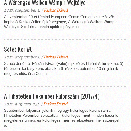
A Wérengző Walken Wámpír Wejtélye
2017. szeptember 1. /
Farkas Dávid
A szeptember 10-ei Central European Comic Con-on lesz először
kapható Koska Zoltán új képregénye, A Wérengző Walken Wámpír
Wejtélye. Spiff és a banda újabb rejtélyekbe...
Sötét Kor #6
2017. szeptember 1. /
Farkas Dávid
Szabó Jenő író, Fábián István (Fabe) rajzoló és Haránt Artúr (színező)
történelmi fantasy sorozatának a 6. része szeptember 10-én jelenik
meg, és először a Central...
A Hihetetlen Pókember különszám (2017/4)
2017. augusztus 31. /
Farkas Dávid
Szeptember folyamán jelenik meg egy különleges különszám a
Hihetetlen Pókember sorozatban. Különleges, mert minden hasonló
megjelenés ünnep, és különleges, mert ez előzetesen nem szerepelt
a...