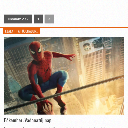
Oldalak: 2 / 2
1
2
EZALATT A FŐOLDALON…
Pókember: Vadonatúj nap