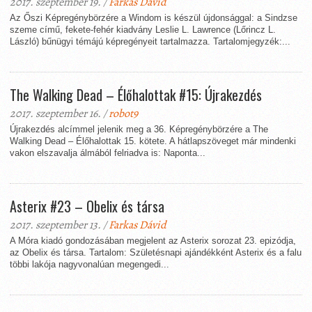
2017. szeptember 19. /
Farkas Dávid
Az Őszi Képregénybörzére a Windom is készül újdonsággal: a Sindzse
szeme című, fekete-fehér kiadvány Leslie L. Lawrence (Lőrincz L.
László) bűnügyi témájú képregényeit tartalmazza. Tartalomjegyzék:...
The Walking Dead – Élőhalottak #15: Újrakezdés
2017. szeptember 16. /
robot9
Újrakezdés alcímmel jelenik meg a 36. Képregénybörzére a The
Walking Dead – Élőhalottak 15. kötete. A hátlapszöveget már mindenki
vakon elszavalja álmából felriadva is: Naponta...
Asterix #23 – Obelix és társa
2017. szeptember 13. /
Farkas Dávid
A Móra kiadó gondozásában megjelent az Asterix sorozat 23. epizódja,
az Obelix és társa. Tartalom: Születésnapi ajándékként Asterix és a falu
többi lakója nagyvonalúan megengedi...