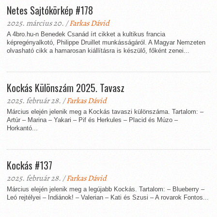
Netes Sajtókörkép #178
2025. március 20. /
Farkas Dávid
A 4bro.hu-n Benedek Csanád írt cikket a kultikus francia
képregényalkotó, Philippe Druillet munkásságáról. A Magyar Nemzeten
olvasható cikk a hamarosan kiállításra is készülő, főként zenei...
Kockás Különszám 2025. Tavasz
2025. február 28. /
Farkas Dávid
Március elején jelenik meg a Kockás tavaszi különszáma. Tartalom: –
Artúr – Marina – Yakari – Pif és Herkules – Placid és Múzo –
Horkantó...
Kockás #137
2025. február 28. /
Farkas Dávid
Március elején jelenik meg a legújabb Kockás. Tartalom: – Blueberry –
Leó rejtélyei – Indiánok! – Valerian – Kati és Szusi – A rovarok Fontos...