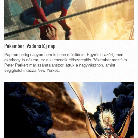
Pókember: Vadonatúj nap
Papíron pedig nagyon nem kellene működnie. Egyrészt azért, mert
akárhogy is nézem, ez a kilencedik élőszereplős Pókember mozifilm.
Peter Parkert már számtalanszor láttuk a nagyvásznon, amint
végighálóhintázza New Yorkot...