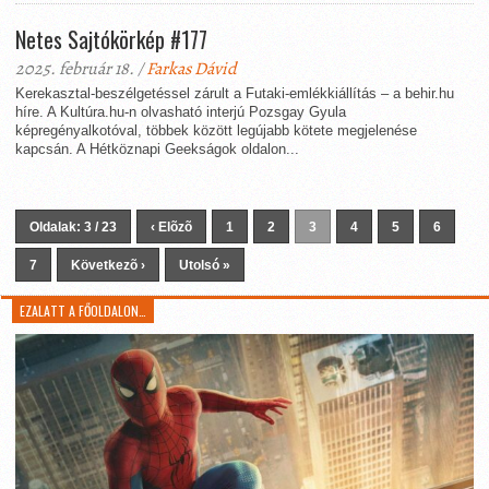
Netes Sajtókörkép #177
2025. február 18. /
Farkas Dávid
Kerekasztal-beszélgetéssel zárult a Futaki-emlékkiállítás – a behir.hu
híre. A Kultúra.hu-n olvasható interjú Pozsgay Gyula
képregényalkotóval, többek között legújabb kötete megjelenése
kapcsán. A Hétköznapi Geekságok oldalon...
Oldalak: 3 / 23
‹ Elõzõ
1
2
3
4
5
6
7
Következõ ›
Utolsó »
EZALATT A FŐOLDALON…