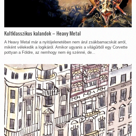
Kultklasszikus kalandok – Heavy Metal
A Heavy Metal már a nyitójelenetében nem árul zsákbamacskát arról,
miként vélekedik a logikáról. Amikor ugyanis a világűrből egy Corvette
pottyan a Földre, az nemhogy nem ég szénné, de...