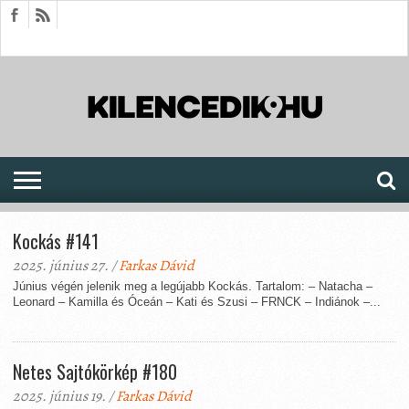
HÍREK
CIKKEK
MEGJELENÉSEK
AKTUÁLIS
SAJTÓARCHÍVUM
FÓRUM
SOROZATOK
Kockás #141
2025. június 27. /
Farkas Dávid
Június végén jelenik meg a legújabb Kockás. Tartalom: – Natacha –
Leonard – Kamilla és Óceán – Kati és Szusi – FRNCK – Indiánok –...
Netes Sajtókörkép #180
2025. június 19. /
Farkas Dávid