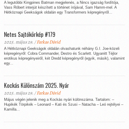
A legutóbbi Kingpines Batman megjelenés, a Nincs igazság fordítója,
Vass Róbert interjút készített a történet írójával, Sam Hamm-mel. A
Hétköznapi Geekságok oldalán egy Transformers képregényről...
Netes Sajtókörkép #179
2025. május 29. /
Farkas Dávid
A Hétköznapi Geekságok oldalán olvashatunk néhány G.I. Joe-közeli
képregényről: Cobra Commander, Destro és Scarlett. Ugyanitt Téjlor
erotikus képregényeiről, két Dredd képregényről (egyik, másik), valamint
egy...
Kockás Különszám 2025. Nyár
2025. május 29. /
Farkas Dávid
Május végén jelenik meg a Kockás nyári különszáma. Tartalom: –
Hupikék Törpikék – Leonard – Kati és Szusi – Natacha – Leó rejtélyei –
Kamilla...