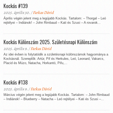
Kockás #139
2025. április 30. /
Farkas Dávid
Április végén jelent meg a legújabb Kockás. Tartalom: – Thorgal – Leó
rejtélyei – Indiánok! – John Rimbaud – Kati és Szusi – A rovarok...
Kockás Különszám 2025. Születésnapi Különszám
2025. április 9. /
Farkas Dávid
Az idei évben is folytatódik a születésnapi különszámok hagyománya a
Kockásnál. Szereplők: Artúr, Pif és Herkules, Leó, Leonard, Vakarcs,
Placid és Múzo, Natacha, Horkantó, Pifu,...
Kockás #138
2025. április 9. /
Farkas Dávid
Március végén jelent meg a legújabb Kockás. Tartalom: – John Rimbaud
– Indiánok! – Blueberry – Natacha – Leó rejtélyei – Kati és Szusi –...