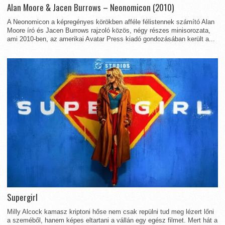
Alan Moore & Jacen Burrows – Neonomicon (2010)
A Neonomicon a képregényes körökben afféle félistennek számító Alan
Moore író és Jacen Burrows rajzoló közös, négy részes minisorozata,
ami 2010-ben, az amerikai Avatar Press kiadó gondozásában került a...
Supergirl
Milly Alcock kamasz kriptoni hőse nem csak repülni tud meg lézert lőni
a szeméből, hanem képes eltartani a vállán egy egész filmet. Mert hát a