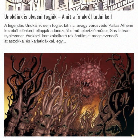
Unokáink is olvasni fogják – Amit a falakról tudni kell
A legendás Unokáink sem fogják látni… avagy városvédő Pallas Athéné
kezéből időnként ellopják a lándzsát című televízió műsor, Sas István
nyolcvanas évekbeli korszakalkotó reklámfilmjei megelevenedő
atlaszokkal és kariatidákkal, egy...