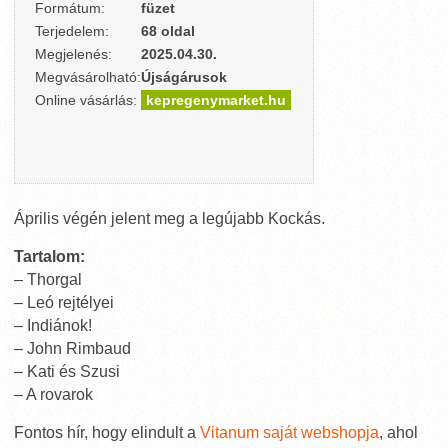
Formátum:
füzet
Terjedelem:
68 oldal
Megjelenés:
2025.04.30.
Megvásárolható:
Újságárusok
Online vásárlás:
kepregenymarket.hu
Április végén jelent meg a legújabb Kockás.
Tartalom:
– Thorgal
– Leó rejtélyei
– Indiánok!
– John Rimbaud
– Kati és Szusi
– A rovarok
Fontos hír, hogy elindult a
Vitanum saját webshopja
, ahol