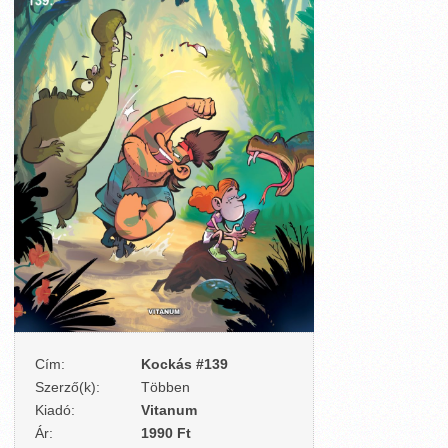
Cím:
Kockás #139
Szerző(k):
Többen
Kiadó:
Vitanum
Ár:
1990 Ft