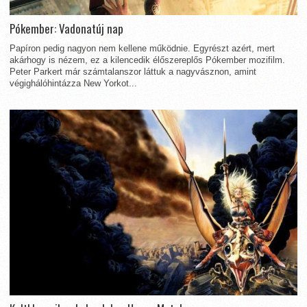
Pókember: Vadonatúj nap
Papíron pedig nagyon nem kellene működnie. Egyrészt azért, mert
akárhogy is nézem, ez a kilencedik élőszereplős Pókember mozifilm.
Peter Parkert már számtalanszor láttuk a nagyvásznon, amint
végighálóhintázza New Yorkot...