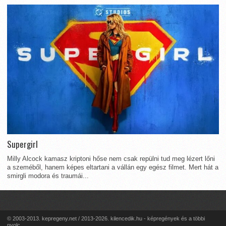
Supergirl
Milly Alcock kamasz kriptoni hőse nem csak repülni tud meg lézert lőni
a szeméből, hanem képes eltartani a vállán egy egész filmet. Mert hát a
smirgli modora és traumái...
© 2003-2013. kepregeny.net / 2013-2026. kilencedik.hu - képregények és a többi
nyolc...