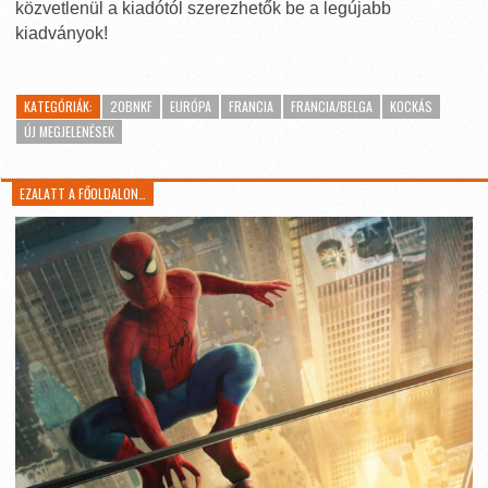
közvetlenül a kiadótól szerezhetők be a legújabb
kiadványok!
KATEGÓRIÁK:
20BNKF
EURÓPA
FRANCIA
FRANCIA/BELGA
KOCKÁS
ÚJ MEGJELENÉSEK
EZALATT A FŐOLDALON…