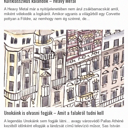
Kultklasszikus kalandok – Heavy Metal
A Heavy Metal már a nyitójelenetében nem árul zsákbamacskát arról,
miként vélekedik a logikáról. Amikor ugyanis a világűrből egy Corvette
pottyan a Földre, az nemhogy nem ég szénné, de...
Unokáink is olvasni fogják – Amit a falakról tudni kell
A legendás Unokáink sem fogják látni… avagy városvédő Pallas Athéné
kezéből időnként ellopják a lándzsát című televízió műsor, Sas István