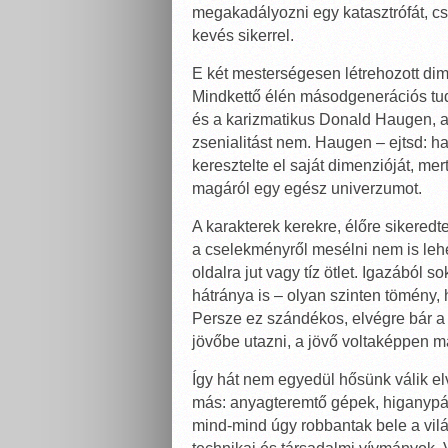
megakadályozni egy katasztrófát, c
kevés sikerrel.
E két mesterségesen létrehozott di
Mindkettő élén másodgenerációs tu
és a karizmatikus Donald Haugen, aki
zsenialitást nem. Haugen – ejtsd: h
keresztelte el saját dimenzióját, me
magáról egy egész univerzumot.
A karakterek kerekre, élőre sikeredtek
a cselekményről mesélni nem is lehe
oldalra jut vagy tíz ötlet. Igazából
hátránya is – olyan szinten tömény,
Persze ez szándékos, elvégre bár a 
jövőbe utazni, a jövő voltaképpen m
Így hát nem egyedül hősünk válik e
más: anyagteremtő gépek, higanypán
mind-mind úgy robbantak bele a vil