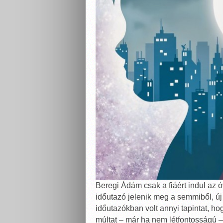
Beregi Ádám csak a fiáért indul az 
időutazó jelenik meg a semmiből, új
időutazókban volt annyi tapintat, h
múltat – már ha nem létfontosságú –,