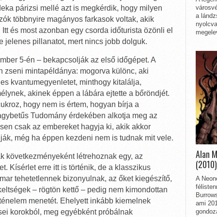
deka párizsi mellé azt is megkérdik, hogy milyen
városvé
a lándz
zók többnyire magányos farkasok voltak, akik
nyolcva
 Itt és most azonban egy csorda időturista özönli el
megelev
 jelenes pillanatot, mert nincs jobb dolguk.
ber 5-én – bekapcsolják az első időgépet. A
tlan zseni mintapéldánya: mogorva különc, aki
es kvantumegyenletet, minthogy kitalálja,
élynek, akinek éppen a lábára ejtette a bőröndjét.
ukroz, hogy nem is értem, hogyan bírja a
agybetűs Tudomány érdekében alkotja meg az
sen csak az embereket hagyja ki, akik akkor
dják, még ha éppen kezdeni nem is tudnak mit vele.
Alan 
nak következményeként létrehoznak egy, az
(2010)
. Kísérlet erre itt is történik, de a klasszikus
mar tehetetlennek bizonyulnak, az őket kiegészítő,
A Neon
féliste
ekeltségek – rögtön kettő – pedig nem kimondottan
Burrows
örténelem menetét. Ehelyett inkább kiemelnek
ami 201
ései korokból, meg egyébként próbálnak
gondozá