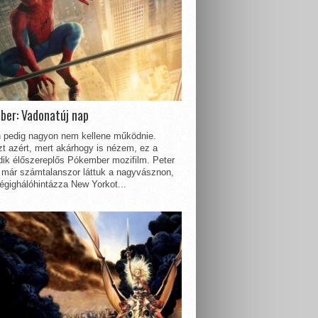
ber: Vadonatúj nap
 pedig nagyon nem kellene működnie.
t azért, mert akárhogy is nézem, ez a
dik élőszereplős Pókember mozifilm. Peter
 már számtalanszor láttuk a nagyvásznon,
égighálóhintázza New Yorkot...