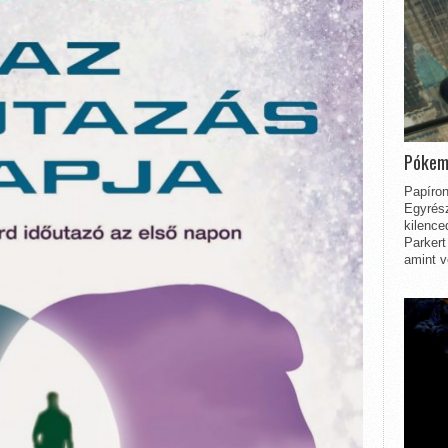
Pókem
Papíron
Egyrész
kilence
Parkert
amint v