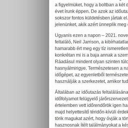
a figyelmüket, hogy a boltban a két 
évet írunk éppen. De azok az időuta
sokszor fontos küldetésben jártak el.
jelenünket, akik azért ünneplik meg e
Ugyanis ezen a napon – 2021. novem
feltaláló, Neil Jarrison, a kibírhata
hamarabb ért meg egy tíz ismeretlen
konkrétan mi is a baja annak a szem
Ráadásul mindent olyan szinten túlc
hasnyálmirigye. Természetesen a n
időgépet, az egyenletből természete
használják a szerkezetet, amikor tu
Általában az időutazás feltalálásá
időfolyamot felügyelő járőrszervezetet
értelemben vett időrendőrök igen ha
majd helyettesítő téridőn-kívüli érd
törik magukat azért, hogy óvják a t
hasznosnak ítélt találmányokat a k