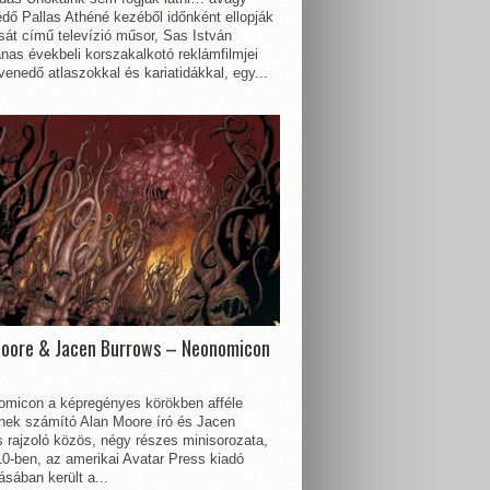
dő Pallas Athéné kezéből időnként ellopják
sát című televízió műsor, Sas István
nas évekbeli korszakalkotó reklámfilmjei
enedő atlaszokkal és kariatidákkal, egy...
Moore & Jacen Burrows – Neonomicon
omicon a képregényes körökben afféle
nnek számító Alan Moore író és Jacen
 rajzoló közös, négy részes minisorozata,
0-ben, az amerikai Avatar Press kiadó
sában került a...