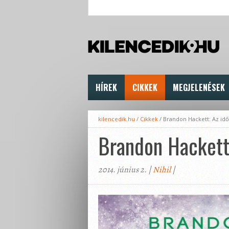
HÍREK
CIKKEK
MEGJELENÉSEK
kilencedik.hu
/
Cikkek
/
Brandon Hackett: Az idő
Brandon Hackett:
2014. június 2. |
Nihil
|