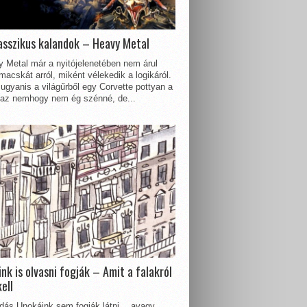
asszikus kalandok – Heavy Metal
 Metal már a nyitójelenetében nem árul
acskát arról, miként vélekedik a logikáról.
ugyanis a világűrből egy Corvette pottyan a
 az nemhogy nem ég szénné, de...
nk is olvasni fogják – Amit a falakról
kell
dás Unokáink sem fogják látni… avagy