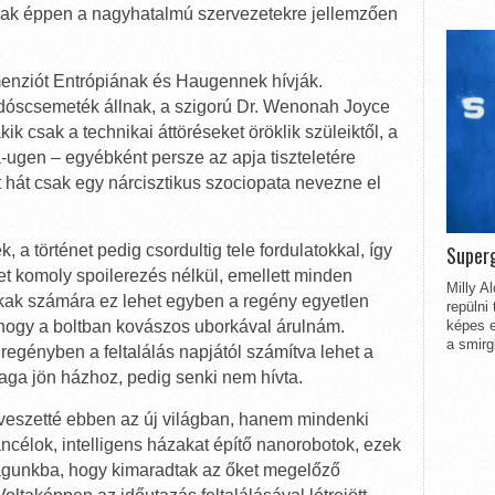
sak éppen a nagyhatalmú szervezetekre jellemzően
menziót Entrópiának és Haugennek hívják.
dóscsemeték állnak, a szigorú Dr. Wenonah Joyce
k csak a technikai áttöréseket öröklik szüleiktől, a
a-ugen – egyébként persze az apja tiszteletére
rt hát csak egy nárcisztikus szociopata nevezne el
, a történet pedig csordultig tele fordulatokkal, így
Superg
t komoly spoilerezés nélkül, emellett minden
Milly A
 sokak számára ez lehet egyben a regény egyetlen
repülni
 hogy a boltban kovászos uborkával árulnám.
képes e
a smirg
regényben a feltalálás napjától számítva lehet a
aga jön házhoz, pedig senki nem hívta.
lveszetté ebben az új világban, hanem mindenki
célok, intelligens házakat építő nanorobotok, ezek
águnkba, hogy kimaradtak az őket megelőző