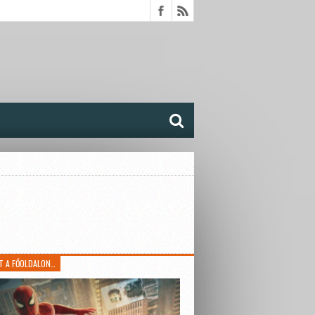
T A FŐOLDALON…