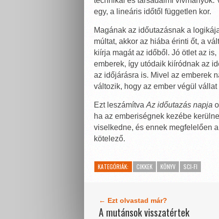
technikai és társadalmi vívmányok. V
egy, a lineáris időtől független kor.
Magának az időutazásnak a logikája 
múltat, akkor az hiába érinti őt, a v
kiírja magát az időből. Jó ötlet az 
emberek, így utódaik kiíródnak az id
az időjárásra is. Mivel az emberek 
változik, hogy az ember végül vállat 
Ezt leszámítva
Az időutazás napja
o
ha az emberiségnek kezébe kerülne 
viselkedne, és ennek megfelelően al
kötelező.
KATEGÓRIÁK:
CIKKEK
KÖNYV
SCI-FI
← Ezt olvastad már?
A mutánsok visszatértek