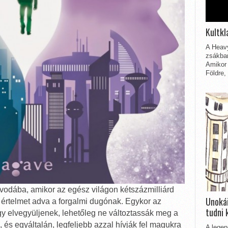
Kultkl
A Heavy
zsákbam
Amikor 
Földre,
óvodába, amikor az egész világon kétszázmilliárd
Unokái
 értelmet adva a forgalmi dugónak. Egykor az
tudni 
ogy elvegyüljenek, lehetőleg ne változtassák meg a
 és egyáltalán, legfeljebb azzal hívják fel magukra
A legen