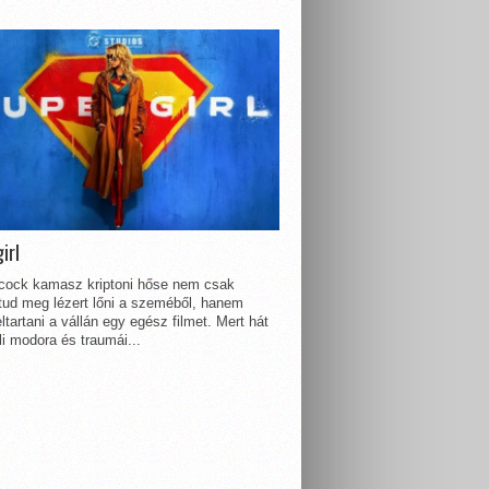
irl
lcock kamasz kriptoni hőse nem csak
 tud meg lézert lőni a szeméből, hanem
ltartani a vállán egy egész filmet. Mert hát
li modora és traumái...