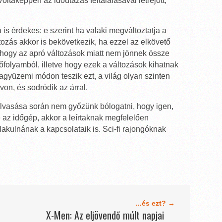
oltaképpen az időutazás feltalálásával létrejött,
is érdekes: e szerint ha valaki megváltoztatja a
áltozás akkor is bekövetkezik, ha ezzel az elkövető
is, hogy az apró változások miatt nem jönnek össze
őfolyamból, illetve hogy ezek a változások kihatnak
nagyüzemi módon teszik ezt, a világ olyan szinten
von, és sodródik az árral.
lvasása során nem győzünk bólogatni, hogy igen,
az időgép, akkor a leírtaknak megfelelően
akulnának a kapcsolataik is. Sci-fi rajongóknak
...és ezt? →
X-Men: Az eljövendő múlt napjai