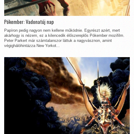
Pókember: Vadonatúj nap
Papíron pedig nagyon nem kellene működnie. Egyrészt azért, mert
akárhogy is nézem, ez a kilencedik élőszereplős Pókember mozifilm.
Peter Parkert már számtalanszor láttuk a nagyvásznon, amint
végighálóhintázza New Yorkot...