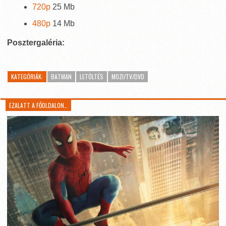
720p
25 Mb
480p
14 Mb
Posztergaléria:
KATEGÓRIÁK:
BATMAN
LETÖLTÉS
MOZI/TV/DVD
EZALATT A FŐOLDALON…