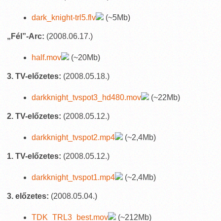
dark_knight-trl5.flv
(~5Mb)
„Fél”-Arc:
(2008.06.17.)
half.mov
(~20Mb)
3. TV-előzetes:
(2008.05.18.)
darkknight_tvspot3_hd480.mov
(~22Mb)
2. TV-előzetes:
(2008.05.12.)
darkknight_tvspot2.mp4
(~2,4Mb)
1. TV-előzetes:
(2008.05.12.)
darkknight_tvspot1.mp4
(~2,4Mb)
3. előzetes:
(2008.05.04.)
TDK_TRL3_best.mov
(~212Mb)