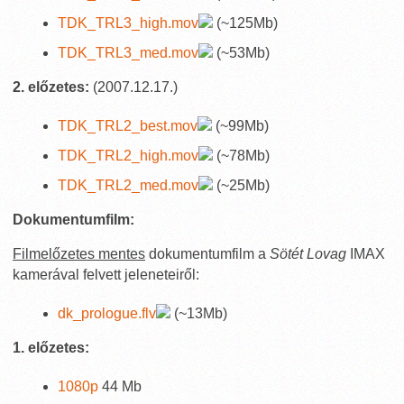
TDK_TRL3_high.mov
(~125Mb)
TDK_TRL3_med.mov
(~53Mb)
2. előzetes:
(2007.12.17.)
TDK_TRL2_best.mov
(~99Mb)
TDK_TRL2_high.mov
(~78Mb)
TDK_TRL2_med.mov
(~25Mb)
Dokumentumfilm:
Filmelőzetes mentes
dokumentumfilm a
Sötét Lovag
IMAX
kamerával felvett jeleneteiről:
dk_prologue.flv
(~13Mb)
1. előzetes:
1080p
44 Mb