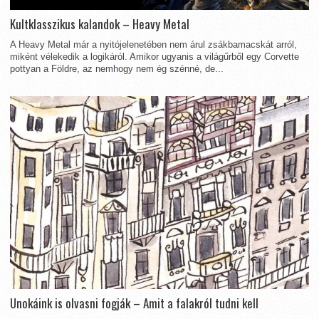
Kultklasszikus kalandok – Heavy Metal
A Heavy Metal már a nyitójelenetében nem árul zsákbamacskát arról,
miként vélekedik a logikáról. Amikor ugyanis a világűrből egy Corvette
pottyan a Földre, az nemhogy nem ég szénné, de...
Unokáink is olvasni fogják – Amit a falakról tudni kell