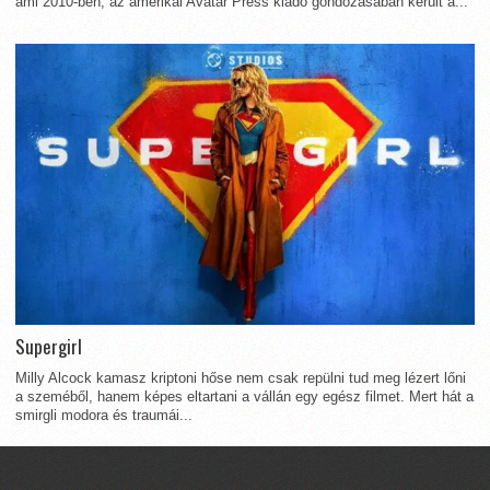
ami 2010-ben, az amerikai Avatar Press kiadó gondozásában került a...
Supergirl
Milly Alcock kamasz kriptoni hőse nem csak repülni tud meg lézert lőni
a szeméből, hanem képes eltartani a vállán egy egész filmet. Mert hát a
smirgli modora és traumái...