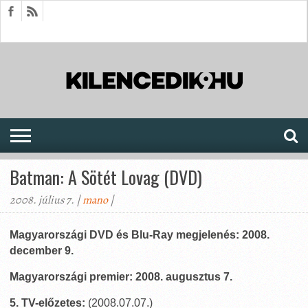
HÍREK
CIKKEK
MEGJELENÉSEK
AKTUÁLIS
SAJTÓARCHÍVUM
FÓRUM
SOROZATOK
Batman: A Sötét Lovag (DVD)
2008. július 7. |
mano
|
Magyarországi DVD és Blu-Ray megjelenés: 2008.
december 9.
Magyarországi premier: 2008. augusztus 7.
5. TV-előzetes:
(2008.07.07.)