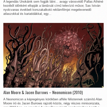
A legendás Unokáink sem fogják látni… avagy városvédő Pallas Athéné
kezéből időnként ellopják a lándzsát című televízió műsor, Sas István
nyolcvanas évekbeli korszakalkotó reklámfilmjei megelevenedő
atlaszokkal és kariatidákkal, egy...
Alan Moore & Jacen Burrows – Neonomicon (2010)
A Neonomicon a képregényes körökben afféle félistennek számító Alan
Moore író és Jacen Burrows rajzoló közös, négy részes minisorozata,